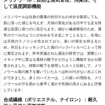
メリノウール：自然な湿気管理、消臭性、そ
して温度調節機能
メリノウールは自身の重量の約30%もの水分を吸収しても、
肌に湿った感じを与えず、天候の変化がある日中でも足を快
適な温度に保つのに役立ちます。細かい繊維構造のため、通
常のウールのようにかゆみを引き起こすこともなく、生地に
は天然のラノリンが含まれており、臭いの発生を抑えるた
め、何日もトレッキングした後のバックパッカーにとって特
に重宝されます。昨年実施された最近の研究では、実際にハ
イキング中に異なる素材の靴下がどのように機能するかが調
査されました。綿製の靴下を使用した人々と比較して、メリ
ノウール製の靴下を履いていた人々は約40%少ない水ぶくれ
ができました。多くのハイカーは、この違いの理由を、メリ
ノウールが汗を肌から素早く逃がす性能の高さにあると評価
しています。
合成繊維（ポリエステル、ナイロン）：耐久