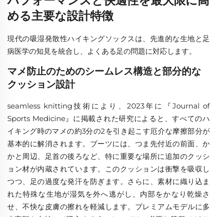
パフォーマンスと快適性を最大限に高
める主要な設計特徴
現代の吸湿発散性ハイキングソックスは、先進的な生地と足
病医学の知見を統合し、よくある足の問題に対応します。
マメ防止のためのシームレス構造と部分的な
クッション設計
seamless knitting技術により、2023年に『Journal of
Sports Medicine』に掲載された研究によると、すべてのハ
イキング時のマメの約3分の2を引き起こす厄介な摩擦部分が
基本的に解消されます。ブーツには、つま先付近の前面、か
かと周辺、足首の後ろなど、特に重要な場所に追加のクッシ
ョン材が内蔵されています。このクッションは衝撃を吸収し
つつ、足の過度な発汗を防ぎます。さらに、素材に織り込ま
れた特殊な生地が湿気を外へ逃がし、内部をかなり乾燥さ
せ、不快な皮膚の擦れを軽減します。プレミアムモデルに多