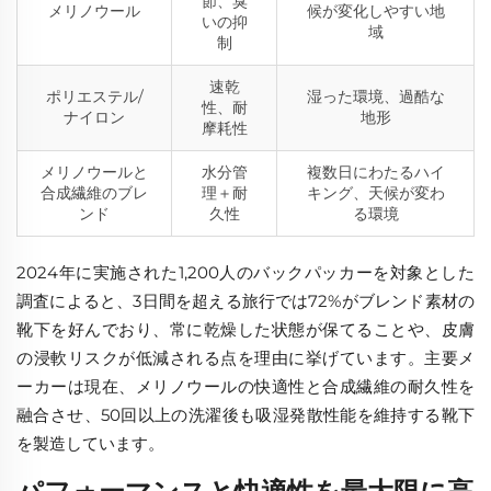
節、臭
メリノウール
候が変化しやすい地
いの抑
域
制
速乾
ポリエステル/
湿った環境、過酷な
性、耐
ナイロン
地形
摩耗性
メリノウールと
水分管
複数日にわたるハイ
合成繊維のブレ
理＋耐
キング、天候が変わ
ンド
久性
る環境
2024年に実施された1,200人のバックパッカーを対象とした
調査によると、3日間を超える旅行では72%がブレンド素材の
靴下を好んでおり、常に乾燥した状態が保てることや、皮膚
の浸軟リスクが低減される点を理由に挙げています。主要メ
ーカーは現在、メリノウールの快適性と合成繊維の耐久性を
融合させ、50回以上の洗濯後も吸湿発散性能を維持する靴下
を製造しています。