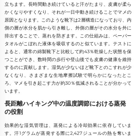
立ちます。長時間動き続けていると汗がたまり、皮膚が柔ら
かくなりやすくなり、それが一日中動き続けることでマメの
原因となります。このような靴下は2層構造になっており、内
側の層が水分を肌から引き離し、外側の層がその水分を外に
排出することで、蒸れを防ぎます。この仕組みは、ペーパー
タオルがこぼれた液体を吸収するのと似ています。テストに
よると、通常の綿製靴下と比較して約43％乾燥した状態を保
つことができ、数時間の歩行や登山後でも皮膚の健康を維持
するのに貢献します。湿気が少ないほど靴下とのこすれが少
なくなり、さまざまな生地摩擦試験で明らかになったとこ
ろ、マメを引き起こす力が約30％低減されることが分かって
います。
長距離ハイキング中の温度調節における蒸発
の役割
効果的な湿気管理は、蒸発による冷却効果に依存していま
す。汗1グラムが蒸発する際に2,427ジュールの熱を奪いま