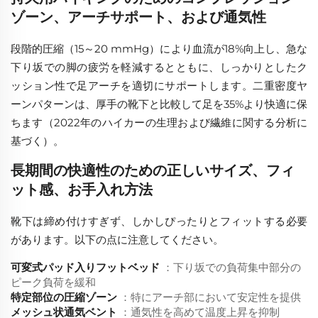
ゾーン、アーチサポート、および通気性
段階的圧縮（15～20 mmHg）により血流が18%向上し、急な
下り坂での脚の疲労を軽減するとともに、しっかりとしたク
ッション性で足アーチを適切にサポートします。二重密度ヤ
ーンパターンは、厚手の靴下と比較して足を35%より快適に保
ちます（2022年のハイカーの生理および繊維に関する分析に
基づく）。
長期間の快適性のための正しいサイズ、フィ
ット感、お手入れ方法
靴下は締め付けすぎず、しかしぴったりとフィットする必要
があります。以下の点に注意してください。
可変式パッド入りフットベッド
：下り坂での負荷集中部分の
ピーク負荷を緩和
特定部位の圧縮ゾーン
：特にアーチ部において安定性を提供
メッシュ状通気ベント
：通気性を高めて温度上昇を抑制