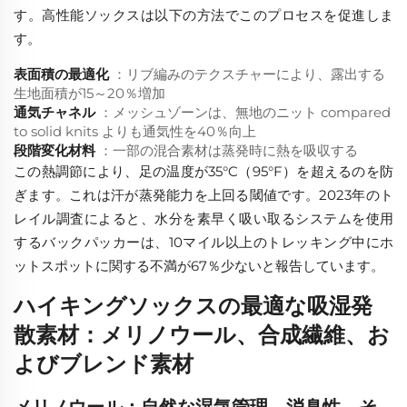
す。高性能ソックスは以下の方法でこのプロセスを促進しま
す。
表面積の最適化
：リブ編みのテクスチャーにより、露出する
生地面積が15～20％増加
通気チャネル
：メッシュゾーンは、無地のニット compared
to solid knits よりも通気性を40％向上
段階変化材料
：一部の混合素材は蒸発時に熱を吸収する
この熱調節により、足の温度が35°C（95°F）を超えるのを防
ぎます。これは汗が蒸発能力を上回る閾値です。2023年のト
レイル調査によると、水分を素早く吸い取るシステムを使用
するバックパッカーは、10マイル以上のトレッキング中にホ
ットスポットに関する不満が67％少ないと報告しています。
ハイキングソックスの最適な吸湿発
散素材：メリノウール、合成繊維、お
よびブレンド素材