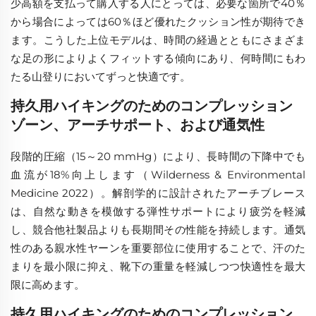
少高額を支払って購入する人にとっては、必要な箇所で40％
から場合によっては60％ほど優れたクッション性が期待でき
ます。こうした上位モデルは、時間の経過とともにさまざま
な足の形によりよくフィットする傾向にあり、何時間にもわ
たる山登りにおいてずっと快適です。
持久用ハイキングのためのコンプレッション
ゾーン、アーチサポート、および通気性
段階的圧縮（15～20 mmHg）により、長時間の下降中でも
血流が18%向上します（Wilderness & Environmental
Medicine 2022）。解剖学的に設計されたアーチブレース
は、自然な動きを模倣する弾性サポートにより疲労を軽減
し、競合他社製品よりも長期間その性能を持続します。通気
性のある親水性ヤーンを重要部位に使用することで、汗のた
まりを最小限に抑え、靴下の重量を軽減しつつ快適性を最大
限に高めます。
持久用ハイキングのためのコンプレッション