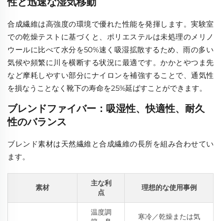
性と迅速な湿気移動
合成繊維は高強度の環境で優れた性能を発揮します。実験室
での乾燥テストに基づくと、ポリエステルは未処理のメリノ
ウールに比べて水分を50%速く吸湿拡散するため、雨の多い
気候や頻繁に川を横断する状況に最適です。かかとやつま先
など摩耗しやすい部分にナイロンを補強することで、通気性
を損なうことなく靴下の寿命を25%延ばすことができます。
ブレンドファイバー：吸湿性、快適性、耐久
性のバランス
ブレンド素材は天然繊維と合成繊維の長所を組み合わせてい
ます。
主な利
素材
理想的な使用事例
点
温度調
寒冷／乾燥または気