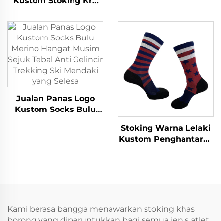
Kustom Stoking Kru
Jalur, Stoking Kru Wol
Termal Hangat,
Merino Kustom
Menyerap
Kelembapan, untuk
Mendaki, Wol Merino
Jualan Panas Logo
Kustom Socks Bulu
Merino Hangat Musim
Stoking Warna Lelaki
Sejuk Tebal Anti
Kustom Penghantaran
Gelincir Trekking Ski
Langsung Stoking
Mendaki yang Selesa
Basikal Bawah Towel
Stoking Bola
Keranjang
Kami berasa bangga menawarkan stoking khas
borong yang diperuntukkan bagi semua jenis atlet.