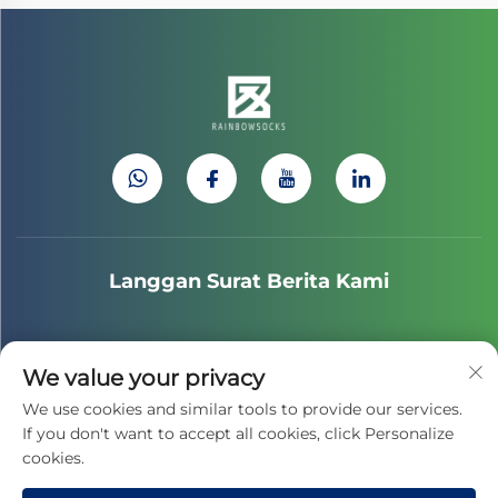
Langgan Surat Berita Kami
Sertai surat berita kita untuk menerima khabar terkini
We value your privacy
industri, kemaskini dan penerangan dari pasukan kami.
We use cookies and similar tools to provide our services.
If you don't want to accept all cookies, click Personalize
cookies.
Langgan