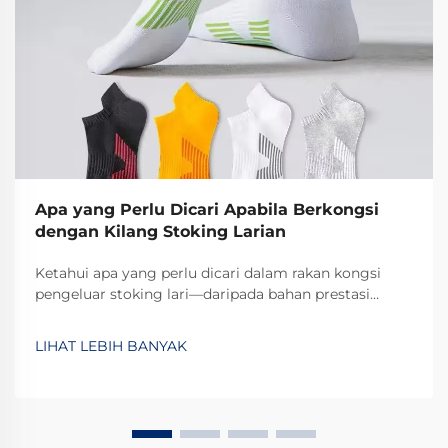
Apa yang Perlu Dicari Apabila Berkongsi
dengan Kilang Stoking Larian
Ketahui apa yang perlu dicari dalam rakan kongsi
pengeluar stoking lari—daripada bahan prestasi
tinggi hingga fleksibiliti MOQ dan pensijilan ISO.
Pastikan kualiti, keupayaan penskalaan, dan
LIHAT LEBIH BANYAK
pematuhan. Dapatkan senarai semak audit kilang hari
ini.