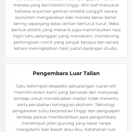
mereka yang berintensiti tinggi. Ahli staf mencatat
bahawa anyaman gentian sintetik canggih secara
konsisten mengekalkan kaki mereka benar-benar
kering sepanjang kelas latihan berturut-turut. Reka
bentuk estetik yang menarik juga menimbulkan rasa
ingin tahu pelanggan yang mendalam, mendorong
perkongsian runcit yang sangat berjaya dan secara
ketara meningkatkan hasil jualan barangan studio.
Pengembara Luar Talian
Satu kelompok ekspedisi petualangan luaran elit
memilih stokin kami yang bercetak dan menyerap
lembap untuk menaklukkan medan tidak menentu
serta perubahan ketinggian ekstrem. Teknologi
pengawalan suhu berprestasi tinggi dan penguapan
lembap pantas membolehkan para pengembara
menempuh jalan gunung yang kasar tanpa
mengalami kaki basah atau lesu. Ketahanan luar