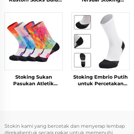
Merino Hangat Musim
Pendakian Ski Lembut
Sejuk Tebal Anti
Penyerap Lembapan
Gelincir Trekking Ski
Sukan Gunung Wol
Mendaki yang Selesa
Merino
Stoking Sukan
Stoking Embrio Putih
Pasukan Atletik
untuk Percetakan
Besbol Dicetak 3D
Sublimasi Pengilang
Poliester Borong
Borong Stoking Sukan
Sublimasi
Kasual Warna Terang
Stokin kami yang bercetak dan menyerap lembap
direkabentuk secara pakar untuk memenuhi