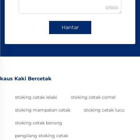
0/1000
Hantar
kaus Kaki Bercetak
stoking cetak lelaki
stoking cetak comel
stoking mampatan cetak
stoking cetak lucu
stoking cetak borong
pengilang stoking cetak