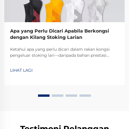
Apa yang Perlu Dicari Apabila Berkongsi
dengan Kilang Stoking Larian
Ketahui apa yang perlu dicari dalam rakan kongsi
pengeluar stoking lari—daripada bahan prestasi
tinggi hingga fleksibiliti MOQ dan pensijilan ISO.
Pastikan kualiti, keupayaan penskalaan, dan
LIHAT LAGI
pematuhan. Dapatkan senarai semak audit kilang hari
ini.
Testimoni Pelanggan