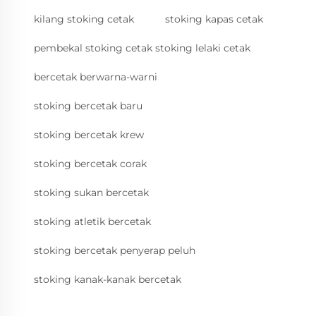
kilang stoking cetak
stoking kapas cetak
pembekal stoking cetak stoking lelaki cetak
bercetak berwarna-warni
stoking bercetak baru
stoking bercetak krew
stoking bercetak corak
stoking sukan bercetak
stoking atletik bercetak
stoking bercetak penyerap peluh
stoking kanak-kanak bercetak