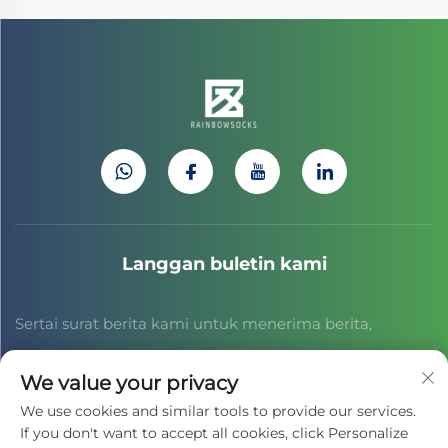
Langgan buletin kami
Sertai surat berita kami untuk menerima berita,
maklumat terkini dan pandangan industri daripada
We value your privacy
pasukan kami.
We use cookies and similar tools to provide our services.
If you don't want to accept all cookies, click Personalize