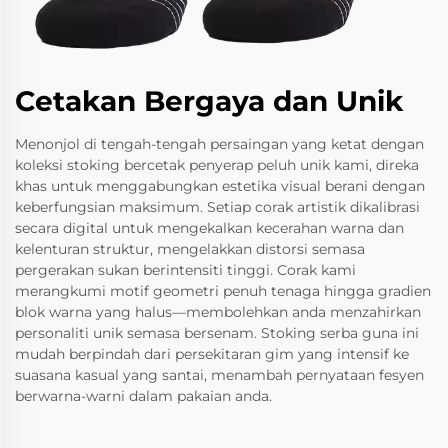
Cetakan Bergaya dan Unik
Menonjol di tengah-tengah persaingan yang ketat dengan
koleksi stoking bercetak penyerap peluh unik kami, direka
khas untuk menggabungkan estetika visual berani dengan
keberfungsian maksimum. Setiap corak artistik dikalibrasi
secara digital untuk mengekalkan kecerahan warna dan
kelenturan struktur, mengelakkan distorsi semasa
pergerakan sukan berintensiti tinggi. Corak kami
merangkumi motif geometri penuh tenaga hingga gradien
blok warna yang halus—membolehkan anda menzahirkan
personaliti unik semasa bersenam. Stoking serba guna ini
mudah berpindah dari persekitaran gim yang intensif ke
suasana kasual yang santai, menambah pernyataan fesyen
berwarna-warni dalam pakaian anda.