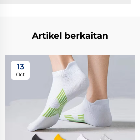
Artikel berkaitan
13
Oct