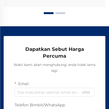
Dapatkan Sebut Harga
Percuma
Wakil kami akan menghubungi anda tidak lama
lagi.
Emel
0/100
Telefon Bimbit/WhatsApp