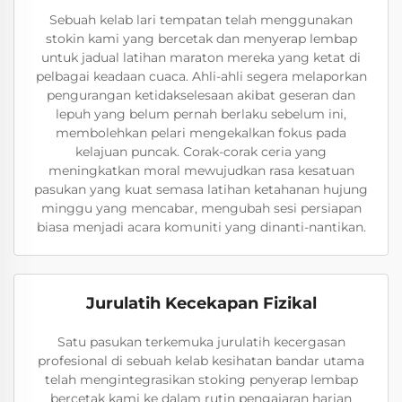
Sebuah kelab lari tempatan telah menggunakan
stokin kami yang bercetak dan menyerap lembap
untuk jadual latihan maraton mereka yang ketat di
pelbagai keadaan cuaca. Ahli-ahli segera melaporkan
pengurangan ketidakselesaan akibat geseran dan
lepuh yang belum pernah berlaku sebelum ini,
membolehkan pelari mengekalkan fokus pada
kelajuan puncak. Corak-corak ceria yang
meningkatkan moral mewujudkan rasa kesatuan
pasukan yang kuat semasa latihan ketahanan hujung
minggu yang mencabar, mengubah sesi persiapan
biasa menjadi acara komuniti yang dinanti-nantikan.
Jurulatih Kecekapan Fizikal
Satu pasukan terkemuka jurulatih kecergasan
profesional di sebuah kelab kesihatan bandar utama
telah mengintegrasikan stoking penyerap lembap
bercetak kami ke dalam rutin pengajaran harian