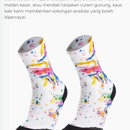
medan kasar, atau mendaki tanjakan curam gunung, kaus
kaki kami memberikan sokongan prestasi yang boleh
dipercayai.