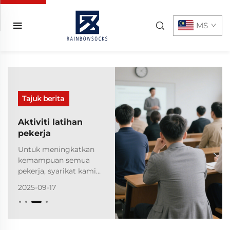
MS
Tajuk berita
Aktiviti latihan
pekerja
Untuk meningkatkan
kemampuan semua
pekerja, syarikat kami
secara berkala
2025-09-17
menjalankan aktiviti
latihan pekerja yang
merangkumi semua
jawatan. Melalui