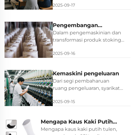
berdasarkan permintaan pasaran...
2025-09-17
menjalankan aktiviti latihan
pekerja yang merangkumi
semua jawatan. Melalui
Pengembangan
rekabentuk kursus yang
Penyelidikan dan
Dalam pengemaskinian dan
tepat dan pelbagai bentuk
Pembangunan
transformasi produk stoking
latihan, kami telah membina
bulu biri-biri, pasukan R&D
platform pertumbuhan bagi
2025-09-16
telah mencapai lompatan
pekerja dan menyuntik...
komprehensif daripada
pemilihan bahan mentah
Kemaskini pengeluaran
hingga inovasi proses. Dari
Dari segi pembaharuan
segi bahan mentah, kami
ruang pengeluaran, syarikat
telah meninggalkan
kami telah meninggalkan
penggunaan bulu biri-biri
2025-09-15
susun atur bengkel
biasa tunggal sebelumnya
tradisional yang berselerak
dan i...
dan merancang semula zon
Mengapa Kaus Kaki Putih
mengikut proses
untuk Sublimasi Adalah
Mengapa kaus kaki putih tulen,
pengeluaran moden,