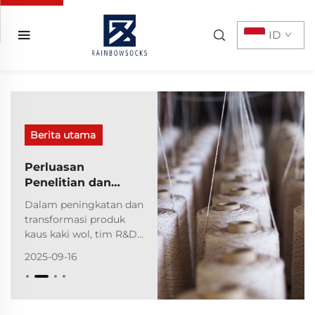
ID
Berita utama
Perluasan
Penelitian dan
Pengembangan
Dalam peningkatan dan
transformasi produk
kaus kaki wol, tim R&D
telah mencapai
2025-09-16
terobosan
komprehensif mulai
dari pemilihan bahan
baku hingga inovasi