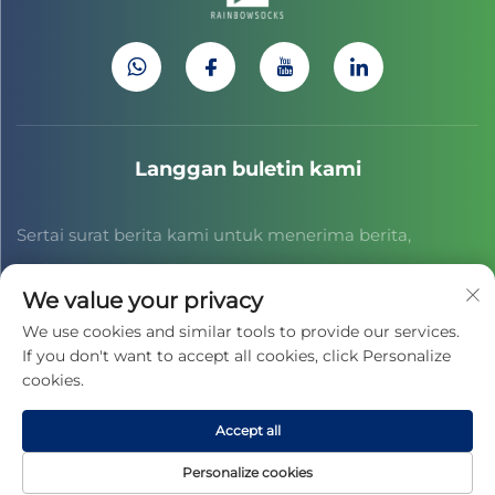
Langgan buletin kami
Sertai surat berita kami untuk menerima berita,
maklumat terkini dan pandangan industri daripada
We value your privacy
pasukan kami.
We use cookies and similar tools to provide our services.
If you don't want to accept all cookies, click Personalize
cookies.
Langgan
Accept all
Hak Cipta © 2025 oleh JIAXING CAIHONG SPORTS CULTURE CO.,
Personalize cookies
LTD. -
Dasar Privasi