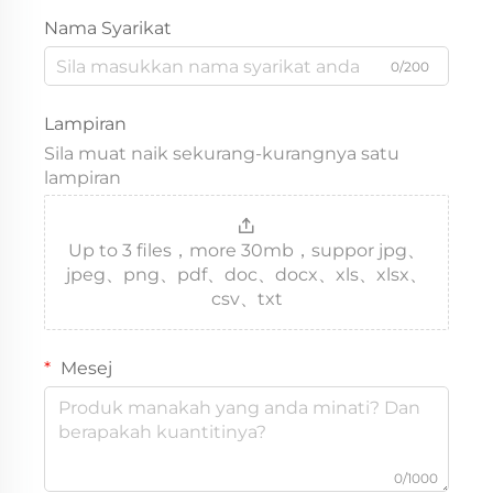
Nama Syarikat
0/200
Lampiran
Sila muat naik sekurang-kurangnya satu
lampiran
Up to 3 files，more 30mb，suppor jpg、
jpeg、png、pdf、doc、docx、xls、xlsx、
csv、txt
Mesej
0/1000