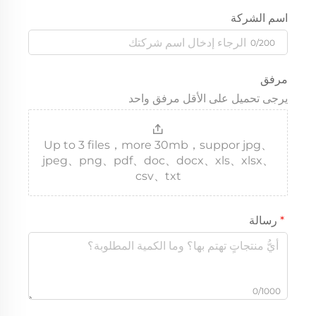
اسم الشركة
0/200
مرفق
يرجى تحميل على الأقل مرفق واحد
Up to 3 files，more 30mb，suppor jpg、
jpeg、png、pdf、doc、docx、xls、xlsx、
csv、txt
رسالة
0/1000