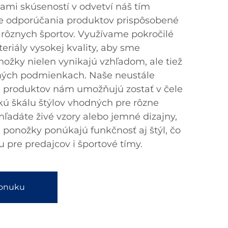
iami skúseností v odvetví náš tím
ne odporúčania produktov prispôsobené
ôznych športov. Využívame pokročilé
eriály vysokej kvality, aby sme
nožky nielen vynikajú vzhľadom, ale tiež
ných podmienkach. Naše neustále
e produktov nám umožňujú zostať v čele
kú škálu štýlov vhodných pre rôzne
 hľadáte živé vzory alebo jemné dizajny,
 ponožky ponúkajú funkčnosť aj štýl, čo
u pre predajcov i športové tímy.
ponuku