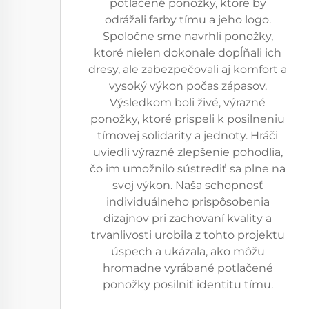
potlačené ponožky, ktoré by
odrážali farby tímu a jeho logo.
Spoločne sme navrhli ponožky,
ktoré nielen dokonale dopĺňali ich
dresy, ale zabezpečovali aj komfort a
vysoký výkon počas zápasov.
Výsledkom boli živé, výrazné
ponožky, ktoré prispeli k posilneniu
tímovej solidarity a jednoty. Hráči
uviedli výrazné zlepšenie pohodlia,
čo im umožnilo sústrediť sa plne na
svoj výkon. Naša schopnosť
individuálneho prispôsobenia
dizajnov pri zachovaní kvality a
trvanlivosti urobila z tohto projektu
úspech a ukázala, ako môžu
hromadne vyrábané potlačené
ponožky posilniť identitu tímu.