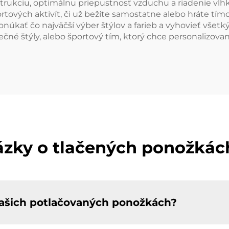
rukciu, optimálnu priepustnosť vzduchu a riadenie vlhkos
tových aktivít, či už bežíte samostatne alebo hráte tímov
kať čo najväčší výber štýlov a farieb a vyhovieť všetk
čné štýly, alebo športový tím, ktorý chce personalizov
ázky o tlačených ponožká
vašich potlačovaných ponožkách?