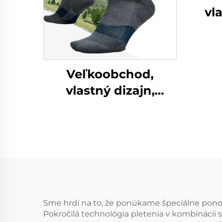
vl
špo
p
lyž
Veľkoobchod,
pru
vlastný dizajn,
m
tepelné teplé
ponožky odvodené
vlhkosť pri chôdzi,
ponožky z merino
vlny
Sme hrdí na to, že ponúkame špeciálne pono
Pokročilá technológia pletenia v kombinácii