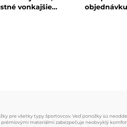
astné vonkajšie
objednávk
rtové turisticke
dychateľné te
onožky, teplé
protišmykov
iarske ponožky s
trekkingové lyži
hmi, ponožky z
turistické zi
erino vlny pre
hrubé ponožk
posádku
merinoovej vl
žky pre všetky typy športovcov. Veď ponožky sú neodde
 s prémiovými materiálmi zabezpečuje neobvyklý komfor