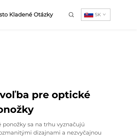
sto Kladené Otázky
SK
voľba pre optické
onožky
é ponožky sa na trhu vyznačujú
rozmanitými dizajnami a nezvyčajnou