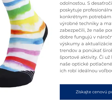
odolnosťou. S desaťroč
poskytuje profesionál
konkrétnym potrebám r
výrobné techniky a mat
zabezpečili, že naše po
dobre fungujú v nároč
výskumy a aktualizáci
trendov a ponúkať širo
športové aktivity. Či už
naše optické potlačené
ich robí ideálnou voľbo
Získajte cenovú 