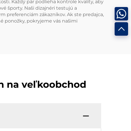
ti. Každý pár podlieha kontrole kvality, aby
é športy. Naši dizajnéri testujú a
ým preferenciám zákazníkov. Ak ste predajca,
ané ponožky, pokryjeme vás našimi
ch na veľkoobchod