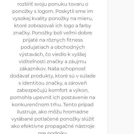
rozšíriť svoju ponuku tovaru o
ponožky s logom. Poskytli sme im
vysokej kvality ponožky na mieru,
ktoré zobrazovali ich logo a farby
značky. Ponožky boli veľmi dobre
prijaté na rôznych fitness
podujatiach a obchodných
výstavách, čo viedlo k vyššej
viditeľnosti značky a záujmu
zákazníkov. Naša schopnosť
dodávať produkty, ktoré sú v súlade
s identitou značky, a zároveň
zabezpečujú komfort a výkon,
pomohla upevniť ich postavenie na
konkurenčnom trhu. Tento prípad
ilustruje, ako môžu hromadne
vyrábané potlačené ponožky slúžiť
ako efektívne propagačné nástroje
pre podniky.