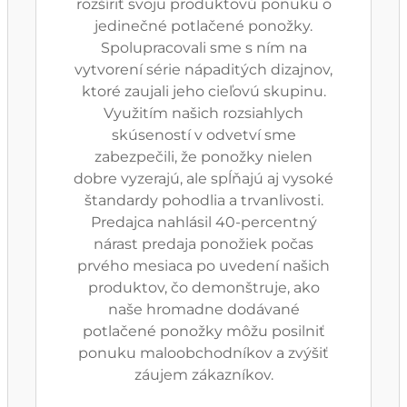
rozšíriť svoju produktovú ponuku o
jedinečné potlačené ponožky.
Spolupracovali sme s ním na
vytvorení série nápaditých dizajnov,
ktoré zaujali jeho cieľovú skupinu.
Využitím našich rozsiahlych
skúseností v odvetví sme
zabezpečili, že ponožky nielen
dobre vyzerajú, ale spĺňajú aj vysoké
štandardy pohodlia a trvanlivosti.
Predajca nahlásil 40-percentný
nárast predaja ponožiek počas
prvého mesiaca po uvedení našich
produktov, čo demonštruje, ako
naše hromadne dodávané
potlačené ponožky môžu posilniť
ponuku maloobchodníkov a zvýšiť
záujem zákazníkov.