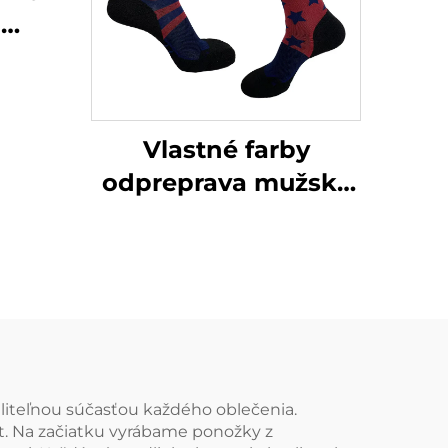
u
plé
é
arske
Vlastné farby
mné
odpreprava mužské
y z
farebné ponožky
ny
cyklistické ponožky s
uterákovou
podrážkou
basketbalové
ponožky
liteľnou súčasťou každého oblečenia.
t. Na začiatku vyrábame ponožky z