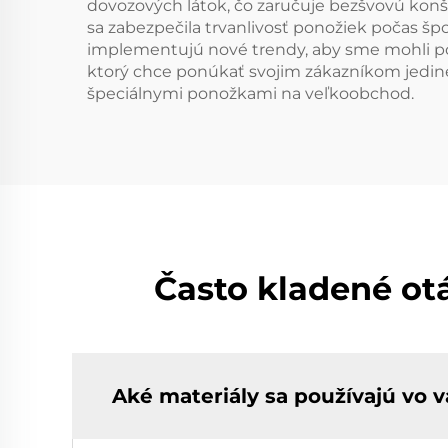
dovozových látok, čo zaručuje bezšvovú konšt
sa zabezpečila trvanlivosť ponožiek počas špor
implementujú nové trendy, aby sme mohli ponú
ktorý chce ponúkať svojim zákazníkom jedine
špeciálnymi ponožkami na veľkoobchod.
Často kladené ot
Aké materiály sa používajú vo 