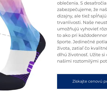
oblečenia. S desaťroči
zabezpečujeme, že naš
dizajny, ale tiež spĺňa
trvanlivosti. Naše neu
umožňujú vyhovieť rôz
to ako pri každodennom
športe. Jedinečné potl
života, zatiaľ čo kvali
dlhú životnosť. Užite s
našimi roztomilými po
Získajte cenovú 