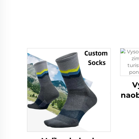
V
nao
te
turi
hru
m