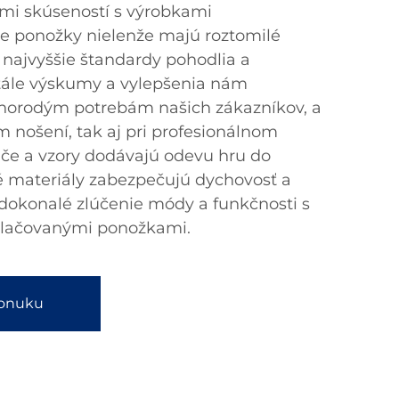
ami skúseností s výrobkami
e ponožky nielenže majú roztomilé
jú najvyššie štandardy pohodlia a
stále výskumy a vylepšenia nám
norodým potrebám našich zákazníkov, a
 nošení, tak aj pri profesionálnom
ače a vzory dodávajú odevu hru do
tné materiály zabezpečujú dychovosť a
i dokonalé zlúčenie módy a funkčnosti s
tlačovanými ponožkami.
ponuku