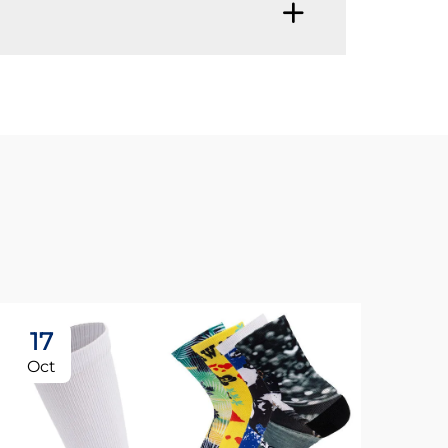
17
1
Oct
No