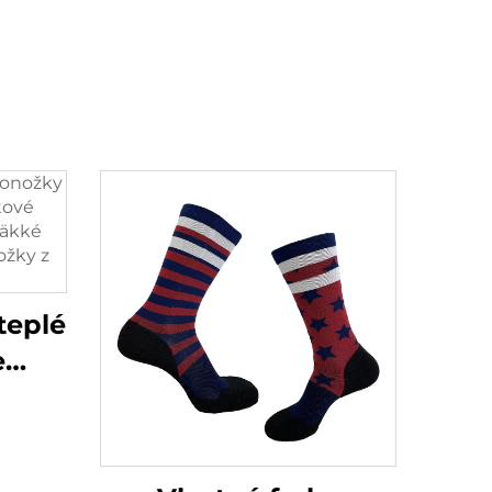
teplé
e
o
hkosť