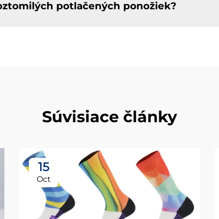
roztomilých potlačených ponožiek?
Súvisiace články
15
Oct