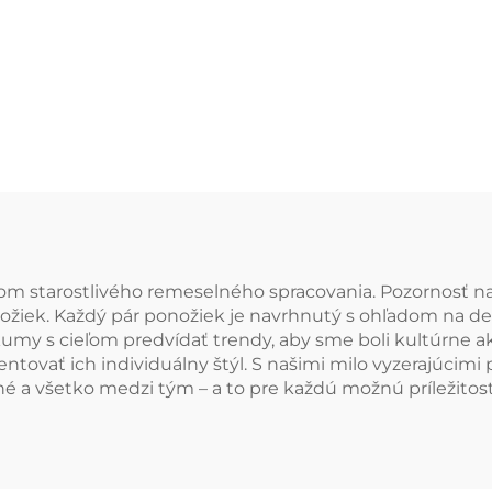
mäkké lyžiar
turistickej pono
merino vln
om starostlivého remeselného spracovania. Pozornosť na d
nožiek. Každý pár ponožiek je navrhnutý s ohľadom na de
skumy s cieľom predvídať trendy, aby sme boli kultúrne
ovať ich individuálny štýl. S našimi milo vyzerajúcim
né a všetko medzi tým – a to pre každú možnú príležitosť