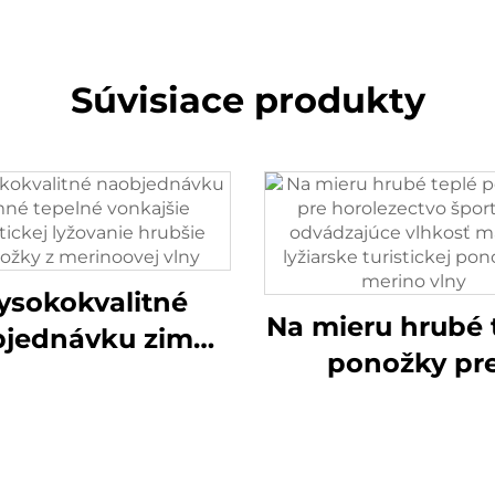
Súvisiace produkty
ysokokvalitné
Na mieru hrubé 
bjednávku zimné
ponožky pr
pelné vonkajšie
horolezectv
stickej lyžovanie
športové
bšie ponožky z
odvádzajúce vl
erinoovej vlny