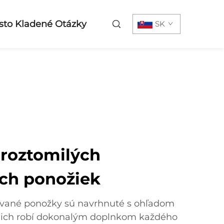
sto Kladené Otázky
SK
 roztomilých
ch ponožiek
ované ponožky sú navrhnuté s ohľadom
čo ich robí dokonalým doplnkom každého