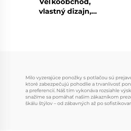
Veľkoobchod,
vlastný dizajn,
tepelné teplé
ponožky odvodené
vlhkosť pri chôdzi,
ponožky z merino
vlny
Milo vyzerajúce ponožky s potlačou sú prejav
ktoré zabezpečujú pohodlie a trvanlivosť po
a preferencií. Náš tím vykonáva rozsiahle vý
snažíme sa pomáhať našim zákazníkom prezent
škálu štýlov – od zábavných až po sofistikova