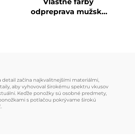
Vlastné farby
ske
odpreprava mužské
žky z
farebné ponožky
y
cyklistické ponožky s
uterákovou
podrážkou
basketbalové
ponožky
etail začína najkvalitnejšími materiálmi,
taily, aby vyhovoval širokému spektru vkusov
 aktuálni. Keďže ponožky sú osobné predmety,
i ponožkami s potlačou pokrývame širokú
.