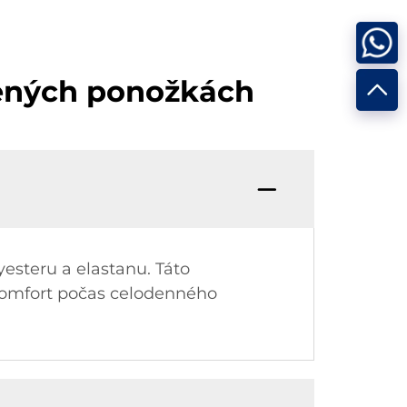
čených ponožkách
esteru a elastanu. Táto
komfort počas celodenného