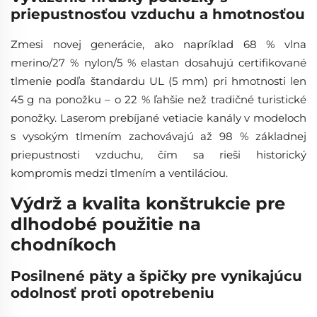
priepustnosťou vzduchu a hmotnosťou
Zmesi novej generácie, ako napríklad 68 % vlna
merino/27 % nylon/5 % elastan dosahujú certifikované
tlmenie podľa štandardu UL (5 mm) pri hmotnosti len
45 g na ponožku – o 22 % ľahšie než tradičné turistické
ponožky. Laserom prebíjané vetiacie kanály v modeloch
s vysokým tlmením zachovávajú až 98 % základnej
priepustnosti vzduchu, čím sa rieši historický
kompromis medzi tlmením a ventiláciou.
Výdrž a kvalita konštrukcie pre
dlhodobé použitie na
chodníkoch
Posilnené päty a špičky pre vynikajúcu
odolnosť proti opotrebeniu