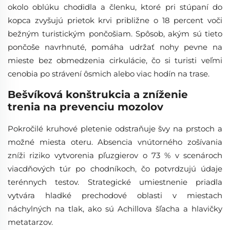
okolo oblúku chodidla a členku, ktoré pri stúpaní do
kopca zvyšujú prietok krvi približne o 18 percent voči
bežným turistickým pončošiam. Spôsob, akým sú tieto
pončoše navrhnuté, pomáha udržať nohy pevne na
mieste bez obmedzenia cirkulácie, čo si turisti veľmi
cenobia po strávení ôsmich alebo viac hodín na trase.
Bešvíková konštrukcia a zníženie
trenia na prevenciu mozolov
Pokročilé kruhové pletenie odstraňuje švy na prstoch a
možné miesta oteru. Absencia vnútorného zošívania
zníži riziko vytvorenia pľuzgierov o 73 % v scenároch
viacdňových túr po chodníkoch, čo potvrdzujú údaje
terénnych testov. Strategické umiestnenie priadla
vytvára hladké prechodové oblasti v miestach
náchylných na tlak, ako sú Achillova šľacha a hlavičky
metatarzov.