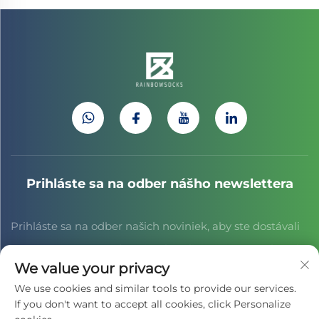
Prihláste sa na odber nášho newslettera
Prihláste sa na odber našich noviniek, aby ste dostávali
najnovšie správy z odvetvia, aktualizácie a poznatky od
We value your privacy
nášho tímu.
We use cookies and similar tools to provide our services.
If you don't want to accept all cookies, click Personalize