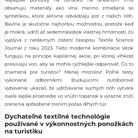
obsahujú materiály ako vlna merino zmiešaná so
syntetikou, ktoré aktívne odvádzajú pot z našich nôh.
Bavlna je skutočne najhoršou možnosťou, pretože keď
je mokrá, udrží až sedemnásobok vlastnej hmotnosti, čo
vyplýva z nedávnych zistení časopisu Textile Science
Journal z roku 2023. Tieto moderné kombinácie látok
fungujú na princípe kapilárnej akcie, pri ktorej vlhkosť
presúvajú von, aby sa mohla rýchlejšie odparovať. Čo to
znamená pre turistov? Menej mozolov! Poľné testy
vykonané odborníkmi študujúcimi outdoorové
vybavenie ukázali, že udržiavanie suchých nôh vytvára
oveľa lepšie prostredie vo vnútri topánok a výrazne zníži
zranenia spôsobené trením počas dlhých túr.
Dychateľné textilné technológie
používané v výkonnostných ponožkách
na turistiku