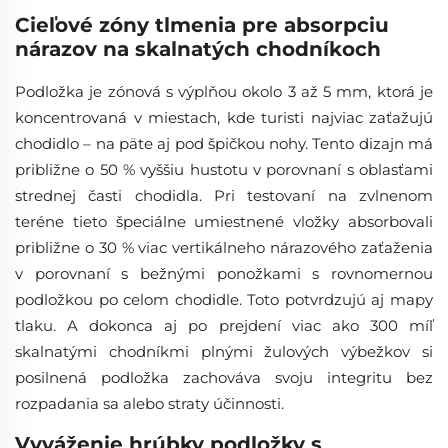
Cieľové zóny tlmenia pre absorpciu
nárazov na skalnatých chodníkoch
Podložka je zónová s výplňou okolo 3 až 5 mm, ktorá je
koncentrovaná v miestach, kde turisti najviac zaťažujú
chodidlo – na päte aj pod špičkou nohy. Tento dizajn má
približne o 50 % vyššiu hustotu v porovnaní s oblasťami
strednej časti chodidla. Pri testovaní na zvlnenom
teréne tieto špeciálne umiestnené vložky absorbovali
približne o 30 % viac vertikálneho nárazového zaťaženia
v porovnaní s bežnými ponožkami s rovnomernou
podložkou po celom chodidle. Toto potvrdzujú aj mapy
tlaku. A dokonca aj po prejdení viac ako 300 míľ
skalnatými chodníkmi plnými žulových výbežkov si
posilnená podložka zachováva svoju integritu bez
rozpadania sa alebo straty účinnosti.
Vyváženie hrúbky podložky s