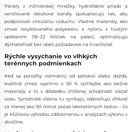
Panely z inžinierskej mriežky, hydrofóbne priadz a
ventilované oblúkové kanály spolupracujú tak, aby
podporovali cirkuláciu vzduchu. Vlastné materiály, ako
zmesi recyklovaného polyesteru a nylonu s hustým
vpletením (18–22 ihličiek na palec), optimalizujú
dýchateľnosť bez obeti požiadaviek na trvanlivosť.
Rýchle vysychanie vo vlhkých
terénnych podmienkach
Keď sa ponožky námoknú od potokov alebo dažďa,
kvalitné zmesi vyschnú o 50 % rýchlejšie ako bežné
materiály, a to v dôsledku zníženej schopnosti viazať
vodu. Syntetické vlákna tu vynikajú, odstraňujú vlhkosť
za menej ako 90 minút počas laboratórnych testov – čo
je kľúčovou výhodou zdôraznenou v analýzach výkonu v
divočine.