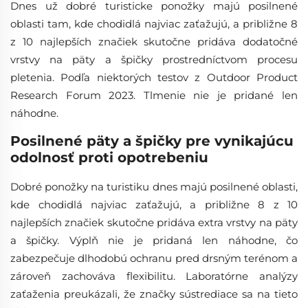
Dnes už dobré turisticke ponožky majú posilnené
oblasti tam, kde chodidlá najviac zaťažujú, a približne 8
z 10 najlepších značiek skutočne pridáva dodatočné
vrstvy na päty a špičky prostredníctvom procesu
pletenia. Podľa niektorých testov z Outdoor Product
Research Forum 2023. Tlmenie nie je pridané len
náhodne.
Posilnené päty a špičky pre vynikajúcu
odolnosť proti opotrebeniu
Dobré ponožky na turistiku dnes majú posilnené oblasti,
kde chodidlá najviac zaťažujú, a približne 8 z 10
najlepších značiek skutočne pridáva extra vrstvy na päty
a špičky. Výplň nie je pridaná len náhodne, čo
zabezpečuje dlhodobú ochranu pred drsným terénom a
zároveň zachováva flexibilitu. Laboratórne analýzy
zaťaženia preukázali, že značky sústrediace sa na tieto