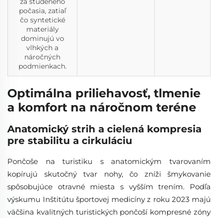
za studeného
počasia, zatiaľ
čo syntetické
materiály
dominujú vo
vlhkých a
náročných
podmienkach.
Optimálna priliehavosť, tlmenie
a komfort na náročnom teréne
Anatomický strih a cielená kompresia
pre stabilitu a cirkuláciu
Pončoše na turistiku s anatomickým tvarovaním
kopírujú skutočný tvar nohy, čo zníži šmykovanie
spôsobujúce otravné miesta s vyšším trením. Podľa
výskumu Inštitútu športovej medicíny z roku 2023 majú
väčšina kvalitných turistických pončoší kompresné zóny