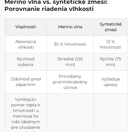
Merino vlna vs. syntetické zmesi:
Porovnanie riadenia vlhkosti
Syntetické
Vlastnosti
Merino vlna
zmesi
Absorpcia
12 %
35 % hmotnosti
vlhkosti
hmotnosti
Rýchlosť
Stredné (120
Rýchle (75
sušenia
min)
min)
Prirodzený
Odolnosť pred
Vyžaduje
protimikrobiálny
zápachmi
upravy
účinok
Vynikajúci
pomer tepla k
hmotnosti u
merinosa ho
robí ideálnym
pre chodzenie