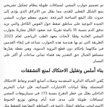
تم تصميم جوارب المشي لمسافات طويلة بنظام تشكيل تشريحي
يتبع الشكل الفعلي للقدم، مما يقلل من الانزلاق الذي يؤدي إلى
حدوث تلك البقع الساخنة المزعجة. تحتوي معظم جوارب المشي
الجيدة النوعية على مناطق ضغط حول القوس الكاحل والتي تزيد
تدفق الدم بنسبة 18 بالمئة تقريبًا عند صعود التلال مقارنةً بجوارب
المشي العادية وفقًا لأبحاث معهد الطب الرياضي لعام 2023.
الطريقة التي تم بها هندسة هذه الجوارب تساعد في إبقاء القدمين
في مكانهما بإحكام دون قطع التروية الدموية، وهي نقطة يقدّرها
متسلقو الجبال حق التقدير بعد قضاء ثماني ساعات أو أكثر على
المسار.
بناء أملس وتقليل الاحتكاك لمنع التشققات
يُلغي الحياكة الدائرية المتقدمة وصلات أصابع القدم ونقاط الاحتكاك
المحتملة. وفقًا لبيانات الاختبارات الميدانية، فإن غياب التخريم
الداخلي يقلل من خطر التقرح بنسبة 73٪ في سيناريوهات المشي
لمسافات طويلة على مدى عدة أيام. ويخلق توزيع الخيوط
الاستراتيجي مناطق انتقال ناعمة في المناطق المعرّضة للضغط مثل