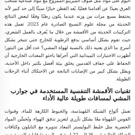
اليوم على مواد مثل صوف الميرينو الممزوج مع مواد صناعية تُسحب
العرق بعيدًا عن أقدامنا فعليًا. يُعد القطن خيارًا سيئًا إلى حد كبير لأنه
يحتفظ بسبع مرات من وزنه عندما يكون رطبًا وفقًا لبعض النتائج
الحديثة من مجلة علوم النسيج الصادرة عام 2023. تعمل هذه
التركيبات الحديثة من الأقمشة من خلال ما يُعرف بالعمل الشعري،
حيث تقوم بشكل أساسي بدفع الرطوبة للخارج حتى تتبخر بشكل
أسرع. ما الذي يعنيه ذلك بالنسبة لهواة المشي؟ عدد أقل من البثور!
أظهرت الاختبارات الميدانية التي أجراها باحثو المعدات الخارجية أن
الحفاظ على جفاف القدمين يخلق بيئة أفضل بكثير داخل الأحذية،
ويقلل بشكل كبير من الإصابات الناتجة عن الاحتكاك أثناء الرحلات
الطويلة.
تقنيات الأقمشة التنفسية المستخدمة في جوارب
المشي لمسافات طويلة عالية الأداء
تعمل ألواح الشبكة المُهندَسة، والخيوط الكارهة للماء، وقنوات
القوس المُهواة معًا بشكل تآزري لتعزيز تدفق الهواء. وتُحسِّن المواد
الحصرية مثل خليط البوليستر المعاد تدويره مع النايلون وكثافات
الحياكة العالية (من 18 إلى 22 إبرة في البوصة) قابلية التهوية دون