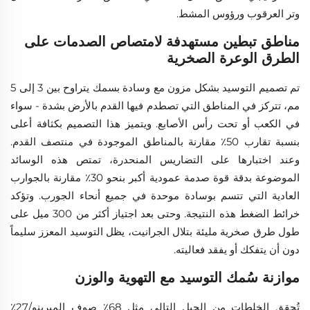
وتر العرقوب ورؤوس المشط.
مناطق تبطين مستهدفة لامتصاص الصدمات على
الطرق الوعرة الصخرية
تم تصميم التوسيد بشكل مزون مع وسادة بسمك يتراوح بين 3 إلى 5
مم، تتركز في المناطق التي تصطدم فيها القدم بالأرض بشدة - سواء
في الكعب أو تحت رأس الأصابع. ويتميز هذا التصميم بكثافة أعلى
بنسبة تقارب 50٪ مقارنة بالمناطق الموجودة في منتصف القدم.
وعند اختبارها على التضاريس المنحدرة، تمتص هذه الوسائد
الموضوعة بدقة قوة صدمة عمودية أكبر بنحو 30٪ مقارنة بالجوارب
العادية التي تتسم بوسادة موحدة في جميع أنحاء الجورب. وتؤكد
خرائط الضغط هذه النتيجة. وحتى بعد اجتياز أكثر من 300 ميل على
طول طرق صخرية مليئة بتلال الجرانيت، يظل التوسيد المعزز سليماً
دون أن يتفكك أو يفقد فعاليته.
موازنة سُمك التوسيد مع التهوية والوزن
تُحقق الخلطات من الجيل التالي مثل 68٪ صوف الميرينو/27٪