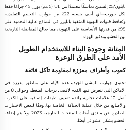
نايلون/5٪ إلستين تماسكًا معتمدًا من UL (5 مم) بوزن 45 جرامًا فقط
لكل جورب—أي أخف بنسبة 22٪ من جوارب التخييم التقليدية.
وتُحافظ قنوات التهوية المثقبة بالليزر في النماذج عالية التخميد على
98٪ من قدرتها الأساسية على التهوية، مما يعالج المفاضلة التاريخية
بين الحشو وتدفق الهواء.
المتانة وجودة البناء للاستخدام الطويل
الأمد على الطرق الوعرة
كعوب وأطراف معززة لمقاومة تآكل فائقة
تحتوي جوارب المشي الجيدة هذه الأيام على مناطق معززة في
الأماكن التي تتعرض فيها القدم لأقصى درجات الضغط، وحوالي 8 من
أصل 10 علامات تجارية رائدة تضيف طبقات إضافية على الكعوب
والأصابع من خلال عملية الحياكة الخاصة بها. وفقًا لبعض الاختبارات
الصادرة عن منتدى أبحاث المنتجات الخارجية 2023. ولا يتم إضافة
الحشو بشكل عشوائي أيضًا.