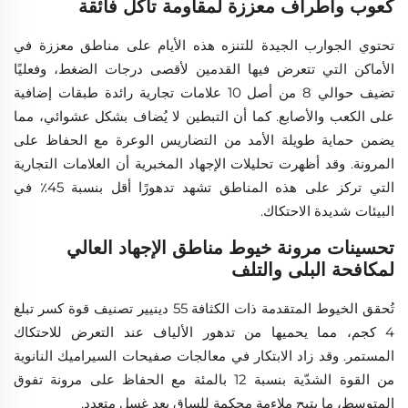
كعوب وأطراف معززة لمقاومة تآكل فائقة
تحتوي الجوارب الجيدة للتنزه هذه الأيام على مناطق معززة في
الأماكن التي تتعرض فيها القدمين لأقصى درجات الضغط، وفعليًا
تضيف حوالي 8 من أصل 10 علامات تجارية رائدة طبقات إضافية
على الكعب والأصابع. كما أن التبطين لا يُضاف بشكل عشوائي، مما
يضمن حماية طويلة الأمد من التضاريس الوعرة مع الحفاظ على
المرونة. وقد أظهرت تحليلات الإجهاد المخبرية أن العلامات التجارية
التي تركز على هذه المناطق تشهد تدهورًا أقل بنسبة 45٪ في
البيئات شديدة الاحتكاك.
تحسينات مرونة خيوط مناطق الإجهاد العالي
لمكافحة البلى والتلف
تُحقق الخيوط المتقدمة ذات الكثافة 55 دينيير تصنيف قوة كسر تبلغ
4 كجم، مما يحميها من تدهور الألياف عند التعرض للاحتكاك
المستمر. وقد زاد الابتكار في معالجات صفيحات السيراميك النانوية
من القوة الشدّية بنسبة 12 بالمئة مع الحفاظ على مرونة تفوق
المتوسط، ما يتيح ملاءمة محكمة للساق بعد غسل متعدد.