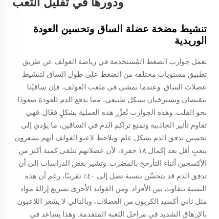
ودورها في تقليل التعب
تنشيط مضخة عضلة الساق وتحسين العودة
الوريدية
تعمل جوارب الضغط المُستخدمة في رياضة الغولف عن طريق
تطبيق مستويات مختلفة من الضغط على طول الساق لتنشيط
عضلات الساق. وعندما نمشي في ملعب الغولف، فإن ساقيْنا
تنقبضان وتسترخيان بشكل طبيعي، مما يدفع الدم للعودة صعودًا
نحو القلب. وهذه الجوارب تُعزِّز هذه العملية بشكلٍ فعّال. فهي
تقاوم تأثير الجاذبية وتمنع تراكم الدم في الساقين، ما يؤدي إلى
تحسين تدفق الدم بشكل عام. ويلاحظ لاعبو الغولف أنهم يشعرون
بتعبٍ أقل بعد إكمال ١٨ حفرة، لأن عضلاتهم تتلقى كمية أكبر من
الأكسجين أثناء التأرجح بالمضرب. وتشير بعض الدراسات إلى أن
تدفق الدم قد يتحسَّن بنسبة تصل إلى ٤٠٪ تقريبًا، رغم أن هذه
النسبة تتفاوت بين الأفراد. ومن الفوائد الأخرى تسريع إزالة مواد
مثل ثاني أكسيد الكربون من العضلات، وبالتالي لا يشعر اللاعبون
بالإرهاق الشديد في مراحل اللعبة المتقدمة. وهذا يساعد في