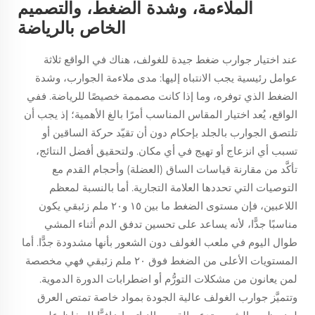
الملاءمة، وشدة الضغط، والتصميم
الخاص بالرياضة
عند اختيار جوارب ضغط جيدة للغولف، هناك في الواقع ثلاثة
عوامل رئيسية يجب الانتباه إليها: مدى ملاءمة الجوارب، وشدة
الضغط الذي توفره، وما إذا كانت مصممة خصيصًا للرياضة. ففي
الواقع، يُعد اختيار المقاس المناسب أمرًا بالغ الأهمية؛ إذ يجب أن
تلتصق الجوارب بالجلد بإحكام دون أن تقيّد حركة الساقين أو
تسبب أي انزعاج أو تهيج في أي مكان. ولتحقيق أفضل النتائج،
تأكَّد من مقارنة قياسات الساق (العضلة) وأحجام القدم مع
التوصيات التي تحددها العلامة التجارية. أما بالنسبة لمعظم
اللاعبين، فإن مستوى الضغط ما بين ١٥ و٢٠ ملم زئبقي يكون
مناسبًا جدًّا، لأنه يساعد على تحسين تدفق الدم أثناء المشي
طوال اليوم في ملعب الغولف دون الشعور بأنها مشدودة جدًّا. أما
المستويات الأعلى من الضغط فوق ٢٠ ملم زئبقي فهي مخصصة
لمن يعانون من مشكلات التورُّم أو اضطرابات الدورة الدموية.
وتتميَّز جوارب الغولف عالية الجودة بمواد خاصة تمتص العرق