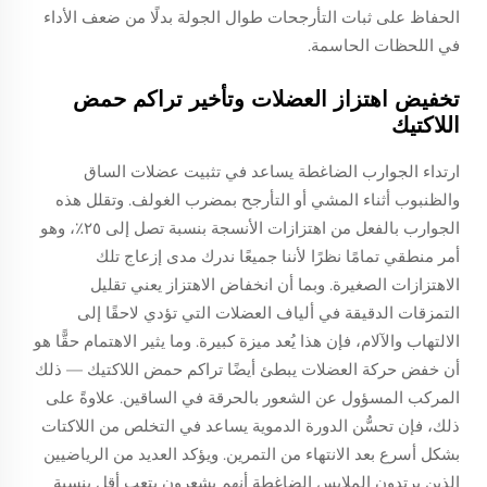
الحفاظ على ثبات التأرجحات طوال الجولة بدلًا من ضعف الأداء
في اللحظات الحاسمة.
تخفيض اهتزاز العضلات وتأخير تراكم حمض
اللاكتيك
ارتداء الجوارب الضاغطة يساعد في تثبيت عضلات الساق
والظنبوب أثناء المشي أو التأرجح بمضرب الغولف. وتقلل هذه
الجوارب بالفعل من اهتزازات الأنسجة بنسبة تصل إلى ٢٥٪، وهو
أمر منطقي تمامًا نظرًا لأننا جميعًا ندرك مدى إزعاج تلك
الاهتزازات الصغيرة. وبما أن انخفاض الاهتزاز يعني تقليل
التمزقات الدقيقة في ألياف العضلات التي تؤدي لاحقًا إلى
الالتهاب والآلام، فإن هذا يُعد ميزة كبيرة. وما يثير الاهتمام حقًّا هو
أن خفض حركة العضلات يبطئ أيضًا تراكم حمض اللاكتيك — ذلك
المركب المسؤول عن الشعور بالحرقة في الساقين. علاوةً على
ذلك، فإن تحسُّن الدورة الدموية يساعد في التخلص من اللاكتات
بشكل أسرع بعد الانتهاء من التمرين. ويؤكد العديد من الرياضيين
الذين يرتدون الملابس الضاغطة أنهم يشعرون بتعب أقل بنسبة