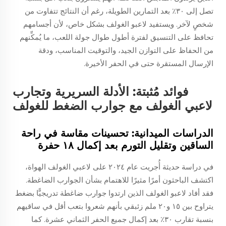
تصل إلى ٣٠٪ بعد التمارين الطويلة، رغم أن النتائج تتفاوت من
شخصٍ لآخر. ويستفيد لاعبو الغولف بشكل خاص، لأن أجسامهم
تحافظ على التنسيق لفترة أطول طوال جولة اللعب، ما يُمكِّنهم
من الحفاظ على التوازن الجيد، والتوقيت المناسب، ودقة
الإرسال المستقرة حتى في الحفر الأخيرة.
فوائد مُثبتة: الأدلة السريرية وتجارب
لاعبي الغولف مع جوارب الضغط للغولف
الدراسات الميدانية: تحسينات مقاسة في راحة
الساقين وتقليل التورم بعد إكمال ١٨ حفرة
في دراسة حديثة أُجريت عام ٢٠٢٤ على لاعبي الغولف الهواة،
اكتشف الباحثون أمرًا مثيرًا للاهتمام بشأن الجوارب الضاغطة.
فقد أفاد لاعبو الغولف الذين ارتدوا جوارب ضاغطة تدريجيًّا بضغط
يتراوح بين ١٥ و٢٠ ملم زئبقي بأنهم شعروا بتعب أقل في ساقيهم
بنسبة تقارب ٣٠٪ بعد إكمال جميع الحفر الثماني عشرة. كما