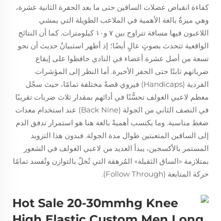
كفاءة انقباض عضلات الساقين حتى ما بعد الحفرة الثانية عشرة،
وهي ميزةٌ بالغة الأهمية في الملاعب الطويلة التي يمشي
اللاعبون فيها مسافة تتراوح بين ٧ و١٠ كيلومترات. كما أن النتائج
الواقعية تتحدث بصوتٍ عالٍ أيضًا؛ إذ أظهر استبيانٌ حديث أن نحو
تسعة من أصل عشرة أعضاء في النادي حافظوا على إيقاع
ضرباتهم ثابتًا حتى الحفر الأخيرة. أما النظر إلى المؤشرات
الفردية (Handicaps) فيروي قصةً مختلفة تمامًا، حيث سجّل
معظم لاعبي الغولف تحسُّنًا في أدائهم بمقدار ثلاث ضربات تقريبًا
في النصف الثاني من الجولة (Back Nine) عند استخدام معدات
ضغط مناسبة. وما يكتسب أهميةً بالغة هنا هو استمرار تدفق الدم
إلى الساقين المتعبتين طوال مدة الجولة. فبدون هذا التزويد
المستمر بالأكسجين، يبدأ العديد من لاعبي الغولف في الشعور
بمتلازمة «الساق الثقيلة» المُرهقة التي تُخلّ بالتوازن وتُفسد تمامًا
حركة المتابعة (Follow Through).