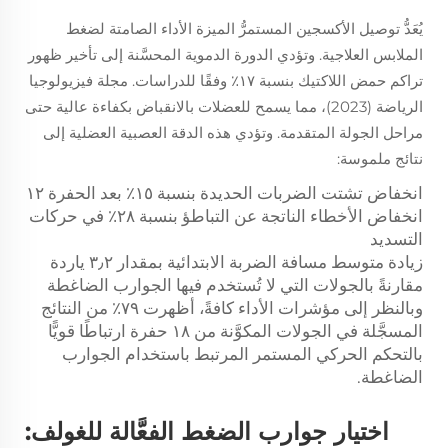
يُعَدُّ توصيل الأكسجين المستمرُّ الميزة الأداء الصامتة لضغط
الملابس العلاجية. وتؤدي الدورة الدموية المحسَّنة إلى تأخير ظهور
تراكم حمض اللاكتيك بنسبة ١٧٪ وفقًا للدراسات.
مجلة فيزيولوجيا
الرياضة
(2023)، مما يسمح للعضلات بالانقباض بكفاءة عالية حتى
مراحل الجولة المتقدمة. وتؤدي هذه الدقة العصبية العضلية إلى
نتائج ملموسة:
انخفاض تشتت الضربات الحديدة بنسبة ١٥٪ بعد الحفرة ١٢
انخفاض الأخطاء الناتجة عن التباطؤ بنسبة ٢٨٪ في حركات
التسديد
زيادة متوسط مسافة الضربة الابتدائية بمقدار ٣٫٢ ياردة
مقارنةً بالجولات التي لا تُستخدم فيها الجوارب الضاغطة
وبالنظر إلى مؤشرات الأداء كافةً، أظهرت ٧٩٪ من النتائج
المسجَّلة في الجولات المكوَّنة من ١٨ حفرة ارتباطًا قويًّا
بالتحكم الحركي المستمر المرتبط باستخدام الجوارب
الضاغطة.
اختيار جوارب الضغط الفعَّالة للغولف: