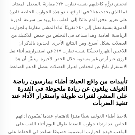
انخفض تورُّم كاحليهم بنسبة تقارب ٢٢٪ مقارنةً بالمعدل المعتاد.
فما الذي يحدث هنا؟ في الواقع، تبدو هذه الجوارب الخاصة قادرةً
على تعزيز تدفق الدم عائدًا إلى القلب، ما يزيد من سرعة الدورة
الدموية بنسبة تصل إلى ٤٠٪ تقريبًا أثناء المشي مقارنةً بالجوارب
الرياضية العادية. وهذا يساعد في التخلص من حمض اللاكتيك من
العضلات بشكل أسرع. ومن النتائج الأخرى الجديرة بالذكر أن
اللاعبين أظهروا تحسُّنًا بنسبة تقارب ١٧٪ في استقرارهم أثناء نقل
الوزن عبر أرض غير مستوية خلال الحفر الأخيرة. ويتبيَّن أن هذا
الاستقرار ناتجٌ عن انخفاض اهتزاز العضلات بفضل الدعم الضاغط.
تأييدات من واقع الحياة: أطباء يمارسون رياضة
الغولف يبلغون عن زيادة ملحوظة في القدرة
على المشي لفترات طويلة واستقرار الأداء عند
تنفيذ الضربات
يلاحظ أطباء الغولف شيئًا مثيرًا للاهتمام عندما يُقيّمون أدائهم
الخاص بعد ارتداء جوارب الضغط طوال اليوم أثناء اللعب على
الملعب. فهذه الجوارب المصممة خصيصًا تساعد في الحفاظ على