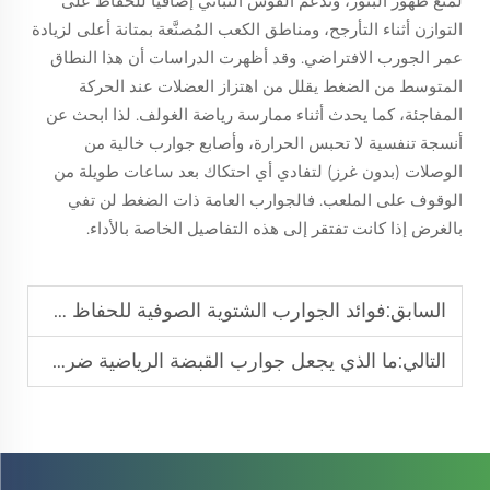
لمنع ظهور البثور، وتدعم القوس النباتي إضافيًّا للحفاظ على
التوازن أثناء التأرجح، ومناطق الكعب المُصنَّعة بمتانة أعلى لزيادة
عمر الجورب الافتراضي. وقد أظهرت الدراسات أن هذا النطاق
المتوسط من الضغط يقلل من اهتزاز العضلات عند الحركة
المفاجئة، كما يحدث أثناء ممارسة رياضة الغولف. لذا ابحث عن
أنسجة تنفسية لا تحبس الحرارة، وأصابع جوارب خالية من
الوصلات (بدون غرز) لتفادي أي احتكاك بعد ساعات طويلة من
الوقوف على الملعب. فالجوارب العامة ذات الضغط لن تفي
بالغرض إذا كانت تفتقر إلى هذه التفاصيل الخاصة بالأداء.
السابق:
فوائد الجوارب الشتوية الصوفية للحفاظ على دفء القدمين طوال اليوم
التالي:
ما الذي يجعل جوارب القبضة الرياضية ضروريةً لتحقيق الاستقرار في مختلف الرياضات؟