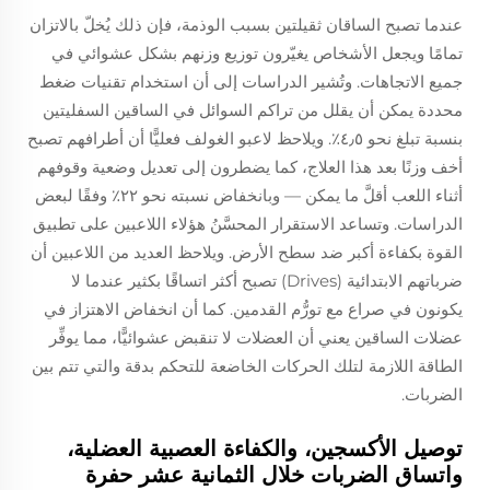
عندما تصبح الساقان ثقيلتين بسبب الوذمة، فإن ذلك يُخلّ بالاتزان
تمامًا ويجعل الأشخاص يغيّرون توزيع وزنهم بشكل عشوائي في
جميع الاتجاهات. وتُشير الدراسات إلى أن استخدام تقنيات ضغط
محددة يمكن أن يقلل من تراكم السوائل في الساقين السفليتين
بنسبة تبلغ نحو ٤٫٥٪. ويلاحظ لاعبو الغولف فعليًّا أن أطرافهم تصبح
أخف وزنًا بعد هذا العلاج، كما يضطرون إلى تعديل وضعية وقوفهم
أثناء اللعب أقلَّ ما يمكن — وبانخفاض نسبته نحو ٢٢٪ وفقًا لبعض
الدراسات. وتساعد الاستقرار المحسَّنُ هؤلاء اللاعبين على تطبيق
القوة بكفاءة أكبر ضد سطح الأرض. ويلاحظ العديد من اللاعبين أن
ضرباتهم الابتدائية (Drives) تصبح أكثر اتساقًا بكثير عندما لا
يكونون في صراع مع تورُّم القدمين. كما أن انخفاض الاهتزاز في
عضلات الساقين يعني أن العضلات لا تنقبض عشوائيًّا، مما يوفِّر
الطاقة اللازمة لتلك الحركات الخاضعة للتحكم بدقة والتي تتم بين
الضربات.
توصيل الأكسجين، والكفاءة العصبية العضلية،
واتساق الضربات خلال الثمانية عشر حفرة