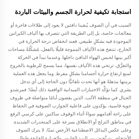
استجابة تكيفية لحرارة الجسم والبيئات الباردة
السبب في أن الصوف يُبقينا دافئين لا يعود إلى طلاءات فاخرة أو
معالجات خاصة، بل إلى الطريقة التي تتصرف بها ألياف الكيراتين
الموجودة فيه بشكلٍ طبيعي. فعند انخفاض درجة الحرارة في
الخارج، تنتفخ هذه الألياف المموجة قليلًا بالفعل، مُشكِّلةً مساحات
أكبر بينها لحبس الهواء الدافئ داخلها. وعندما نبدأ في الحركة
والتعرُّق، ترتخي هذه الألياف نفسها، مما يسمح للرطوبة بالخروج
لمنع ارتفاع حرارة أجسامنا بشكلٍ مفرط. وما يجعل هذه العملية
برمتها مذهلةً هو أنها تحدث تلقائيًّا دون الحاجة إلى أي تدخل
بشري. كما تؤكِّد الاختبارات الميدانية الواقعية ذلك أيضًا؛ فمرشدو
الجبال في منطقة الألب، الذين يقضون أيامًا متواصلة في ظروف
جوية قاسية، يؤكدون على فاعلية الجوارب الصوفية في الحفاظ
على راحة أقدامهم سواءً أثناء الوقوف ساكنين على كرسي الرفع
في مناطق التزلج أو الانطلاق بسرعة على المنحدرات الشديدة.
وعلى عكس البدائل الاصطناعية الأرخص ثمنًا، لا يترك الصوف
الأشخاص يترنَّحون بين البرد القارس والحرارة الخانقة طوال