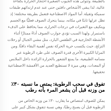
بالطبيعة. وتتولى هذه الجيوب الصغيرة احتجاز الحرارة بكفاءة
عالية، لذا يبقى الأشخاص دافئين حتى عند عدم ارتدائهم طبقات
سميكة وثقيلة. أما المواد الاصطناعية فتعمل بطريقة مختلفة؛ إذ
تظل عزلها ثابتًا في مكانه، بينما يتحرك الصوف فعليًّا مع الجسم
ويتكيف مع التغيرات في درجات الحرارة، مما يحافظ على الدفء
باستمرار. ولهذا السبب تؤدي جوارب الصوف أداءً ممتازًا أثناء
الأنشطة الخارجية في الطقس البارد، مثل مشي الجبال أو رحلات
التزلج، حيث يكتسب حرية الحركة نفس أهمية البقاء دافئًا. ومن
المزايا الكبيرة الأخرى قدرة الصوف على طرد الرطوبة عبر
مسامه الطبيعية، ما يمنع الشعور بالحرارة الزائدة داخل الملابس
أو المعدات، وهي ميزة لا تستطيع العديد من الأقمشة الاصطناعية
تحقيقها.
تفوق في سحب الرطوبة: يمتص ما نسبته ٣٠٪
من وزنه قبل أن يشعر المرء بأنه رطب
يمكن للصوف امتصاص ما يقارب ٣٠٪ من وزنه الخاص من
الرطوبة قبل أن يصبح رطبًا، وهي نسبة تتفوق بشكل كبير على