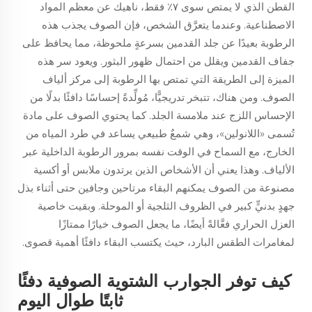
القطن الذي لا يمتص سوى ٧٪ فقط، ناهيك عن معظم المواد
الاصطناعية. وعندما يتعرَّق الشخص، فإن الصوف يجذب هذه
الرطوبة بعيدًا عن جلد القدمين بسرعةٍ ملحوظة، مما يحافظ على
جفاف القدمين ويقلل من احتمال ظهور البثور. ويعود سر هذه
الميزة إلى الطريقة التي تمتص بها الرطوبة إلى مركز ألياف
الصوف. ومن هناك، تتبخر تدريجيًّا، مُولِّدةً إحساسًا دافئًا بدلًا من
الإحساس اللزج عند ملامسة الجلد. كما يحتوي الصوف على مادة
تُسمى «اللانولين»، وهي شمعٌ طبيعي يساعد في طرد المياه من
الخارج، مع السماح في الوقت نفسه بمرور الرطوبة الداخلية عبر
الألياف. وهذا يعني أن الأشخاص الذين يرتدون ملابس أو أكسية
مصنوعة من الصوف يمكنهم البقاء مرتاحين وجافين حتى أثناء بذل
جهدٍ بدنيٍّ كبير في الظروف الثلجية أو الموحلة. وبقيت خاصية
العزل الحراري فعَّالةً أيضًا، ما يجعل الصوف خيارًا ممتازًا
لمغامرات الطقس البارد، حيث يكتسب البقاء دافئًا أهمية قصوى.
كيف توفر الجوارب الشتوية الصوفية دفئًا
ثابتًا طوال اليوم