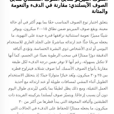
الصوف الآيسلندي: مقارنة في الدفء والنعومة
والمتانة
يتعلق اختيار نوع الصوف المناسب حقًا بما يهم أكثر في أي حالة
معينة. ويقع صوف الميرينو ضمن نطاق ١٥–٢٠ ميكرون، ويوفر
شيئًا مميزًا: نعومة استثنائية ترافقها قدرة جيدة على التهوية، ما
يجعله مريحًا جدًّا عند ارتدائه مباشرةً على الجلد العاري للاستخدام
اليومي أو لدى الأشخاص ذوي البشرة الحساسة. وتؤدي أليافه
الدقيقة دورًا ممتازًا في سحب الرطوبة بعيدًا عن الجسم، كما أنها
لا تتكتل بسهولة، رغم أنها لا توفر نفس درجة الدفء لكل طبقة
مقارنةً بأنواع الصوف الأسمك. أما صوف شتلاند فيتراوح قطره
بين ٢٥ و٣٠ ميكرون، ويُعَد خيارًا متوازنًا جيدًا؛ إذ يتحمّل الاستخدام
الطويل أثناء المشي لمسافات طويلة أو عند ارتدائه مع أحذية
العمل الثقيلة، ومع ذلك يظل لطيفًا بما يكفي ليُرتدى طوال اليوم
دون أن يسبب إزعاجًا. ويتميّز صوف آيسلندا بتركيبته الفريدة ذات
الطبقتين وأليافه المجوفة التي يبدأ قطرها من أكثر من ٣٠
ميكرون، ما يجعله ممتازًا للحفاظ على الدفء في الحالات التي