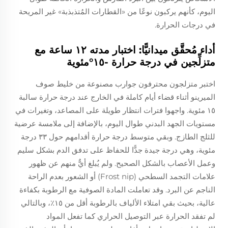
اليوم، كأنهم يركبون نوعًا من «القطارات المُتذبذبة» غير المريحة
في درجات الحرارة.
أداء مُحقَّق ميدانيًّا: اختبار مدته ١٢ ساعة مع
متزلِّجين في درجة حرارة -١٥°مئوية
اختبر متزلجون محترفون جوارب مصنوعة من خليط صوف
الميرينو أثناء قضاء أيام كاملة في الخارج عند درجة حرارة سالبة
١٥ مئوية. واجهوا فترات انتظار طويلة على المصاعد، وتغيرات في
مستويات الجهد البدني طوال اليوم، بالإضافة إلى ملامسة عرضية
للثلج الطازج. وبقي متوسط درجة حرارة أقدامهم حول ٣٣ درجة
مئوية، وهي درجة جيدة جدًّا للحفاظ على تدفق الدم بشكل سليم
وعمل الأعصاب بالشكل الصحيح. ولم يُبلغ أيٌّ منهم عن ظهور
علامات التجمد السطحي (Frost nip) أو الشعور بعدم الراحة
الناجم عن البرد. وقد تعاملت المادة الصوفية مع الرطوبة بكفاءة
عالية، بحيث بقي امتلاء الألياف بالرطوبة أقل من ١٥٪، وبالتالي
لم تفقد الحرارة عبر التوصيل الحراري كما تفعل المواد