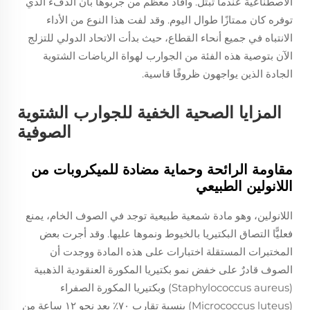
الاصطناعية عندما تبتل. وأفاد معظم من جربوها بأن الدفء الذي
توفره كان ممتازًا طوال اليوم. وقد لفت هذا النوع من الأداء
الانتباه في جميع أنحاء القطاع، حيث بدأت الاتحاد الدولي للتزلج
الآن بتوصية هذه الفئة من الجوارب لهواة الرياضات الشتوية
الجادة الذين يواجهون ظروفًا قاسية.
المزايا الصحية الخفية للجوارب الشتوية
الصوفية
مقاومة الرائحة وحماية مضادة للميكروبات من
اللانولين الطبيعي
اللانولين، وهو مادة شمعية طبيعية توجد في الصوف الخام، يمنع
فعليًّا التصاق البكتيريا بالخيوط ونموها عليها. وقد أجرت بعض
المختبرات المستقلة اختبارات على هذه المادة ووجدت أن
الصوف قادرٌ على خفض نمو بكتيريا المكورة العنقودية الذهبية
(Staphylococcus aureus) وبكتيريا المكورة الصفراء
(Micrococcus luteus) بنسبة تقارب ٧٠٪ بعد نحو ١٢ ساعة من