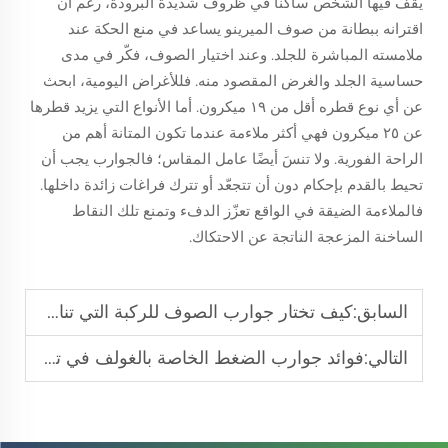
يقف فيها الشخص ساكنًا في ظروف شديدة البرودة، رغم أن
اقترانه ببطانة من صوف الميرينو يساعد في منع الحكة عند
ملامسته المباشرة للجلد. وعند اختيار الصوف، فكّر في مدى
حساسية الجلد والغرض المقصود منه. فللأغراض اليومية، ابحث
عن أي نوع قطره أقل من ١٩ ميكرون. أما الأنواع التي يزيد قطرها
عن ٢٥ ميكرون فهي أكثر ملاءمة عندما تكون المتانة أهم من
الراحة الفورية. ولا تنسَ أيضًا عامل المقاس؛ فالجوارب يجب أن
تحيط بالقدم بإحكام دون أن تتجعّد أو تترك فراغات زائدة داخلها.
فالملاءمة الضيقة في الواقع تعزّز الدفء وتمنع تلك النقاط
الساخنة المزعجة الناتجة عن الاحتكاك.
السابق:
كيف تختار جوارب الصوف للركبة التي تناسب قدميك جيدًا وتحافظ على دفء الساقين
التالي:
فوائد جوارب الضغط الخاصة بالغولف في تقليل التعب أثناء الجولات