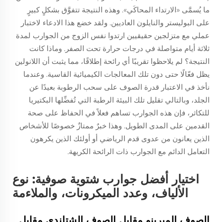
ما يُسمَّى «الارتداء المحاكَي». وهذه النتيجة تتفوَّق بشكلٍ كبيرٍ
على البوليستر والنايلون العاديين. ولقد خضع هذا الادعاء لاختبار
عملي مع متزلجين حقيقيين ارتدوا نفس الزوج من الجوارب لمدة
ثلاثة أيام متواصلة في درجات حرارة تحت الصفر. وماذا كانت
النتيجة؟ لم يلاحظوا تقريبًا أي رائحة إطلاقًا، مما يثبت أن اللانولين
يظل فعّالًا حتى دون تلك المعالجات الكيميائية القاسية. وعندما
نأخذ في الاعتبار قدرة الصوف على سحب الرطوبة بعيدًا عن
الجلد، وبالتالي تقليل تلك البيئة الرطبة التي تُفضِّلها البكتيريا
للتكاثر، فإن هذه الجوارب تساهم فعلاً في الحفاظ على صحة
القدمين على المدى الطويل. وهذا خبرٌ ممتازٌ خصوصًا للأشخاص
الذين يعانون من عدوى قدم الرياضي أو أولئك الذين يكرهون
التعامل الدائم مع الجوارب ذات الرائحة الكريهة.
اختيار أفضل جوارب شتوية صوفية: نوع
الألياف، وعدد الميكرونات، والملاءمة
الصوف الميرينو مقابل الصوف الشتلندي مقابل