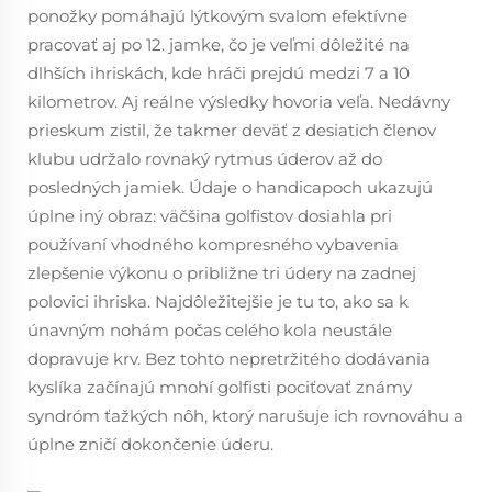
ponožky pomáhajú lýtkovým svalom efektívne
pracovať aj po 12. jamke, čo je veľmi dôležité na
dlhších ihriskách, kde hráči prejdú medzi 7 a 10
kilometrov. Aj reálne výsledky hovoria veľa. Nedávny
prieskum zistil, že takmer deväť z desiatich členov
klubu udržalo rovnaký rytmus úderov až do
posledných jamiek. Údaje o handicapoch ukazujú
úplne iný obraz: väčšina golfistov dosiahla pri
používaní vhodného kompresného vybavenia
zlepšenie výkonu o približne tri údery na zadnej
polovici ihriska. Najdôležitejšie je tu to, ako sa k
únavným nohám počas celého kola neustále
dopravuje krv. Bez tohto nepretržitého dodávania
kyslíka začínajú mnohí golfisti pociťovať známy
syndróm ťažkých nôh, ktorý narušuje ich rovnováhu a
úplne zničí dokončenie úderu.