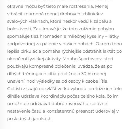
otravné môžu byť tieto malé roztresenia. Menej
vibrácií znamená menej drobných trhliniek v
svalových vláknach, ktoré neskôr vedú k zápalu a
bolestivosti. Zaujímavé je, že toto zníženie pohybu
spomaľuje tiež hromadenie mliečnej kyseliny – látky
zodpovednej za pálenie v našich nohách. Okrem toho
lepšia cirkulácia pomáha rýchlejšie odstrániť laktát po
ukončení fyzickej aktivity. Mnoho športovcov, ktorí
používajú kompresné oblečenie, uvádza, že sa po
dlhých tréningoch cítia približne o 30 % menej
unavení, hoci výsledky sa od osoby k osobe líšia.
Golfisti získajú obzvlášť veľkú výhodu, pretože ich telo
dlhšie udržiava koordináciu počas celého kola, čo im
umožňuje udržiavať dobrú rovnováhu, správne
nastavenie času a konzistentnú presnosť úderov aj v
posledných jamkách.