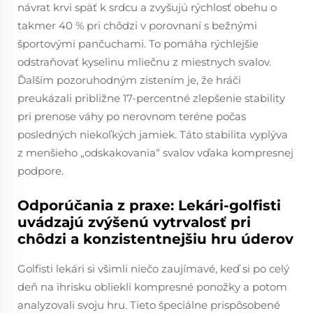
návrat krvi späť k srdcu a zvyšujú rýchlosť obehu o
takmer 40 % pri chôdzi v porovnaní s bežnými
športovými pančuchami. To pomáha rýchlejšie
odstraňovať kyselinu mliečnu z miestnych svalov.
Ďalším pozoruhodným zistením je, že hráči
preukázali približne 17-percentné zlepšenie stability
pri prenose váhy po nerovnom teréne počas
posledných niekoľkých jamiek. Táto stabilita vyplýva
z menšieho „odskakovania“ svalov vďaka kompresnej
podpore.
Odporúčania z praxe: Lekári-golfisti
uvádzajú zvýšenú vytrvalosť pri
chôdzi a konzistentnejšiu hru úderov
Golfisti lekári si všimli niečo zaujímavé, keď si po celý
deň na ihrisku obliekli kompresné ponožky a potom
analyzovali svoju hru. Tieto špeciálne prispôsobené