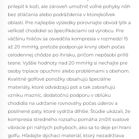
prilepiť k koži, ale zároveň umožniť voľné pohyby nôh
bez stláčania alebo podráždenia v ktorejkoľvek
oblasti. Pre najlepšie výsledky porovnajte obvod lýtk a
veľkosť chodidiel so špecifikáciami od výrobcu. Pre
väčšinu hráčov sa osvedčila kompresia v rozmedzí 15
až 20 mmHg, pretože podporuje krvný obeh počas
celodennej chôdze po ihrisku, pričom nepôsobí príliš
tesne. Vyššie hodnoty nad 20 mmHg si nechajte pre
osoby trpiace opuchmi alebo problémami s obehom.
Kvalitné golfové ponožky obsahujú špeciálne
materiály, ktoré odvádzajú pot a tak zabraňujú
vzniku mazníc, dodatočnú podporu v oblúku
chodidla na udržanie rovnováhy počas úderov a
posilnené päty, ktoré vydržia dlhšie. Štúdie ukázali, že
kompresia stredného rozsahu pomáha znížiť svalové
vibrácie pri náhlych pohyboch, ako sa to deje pri hraní
golfu. Hľadajte dýchací materiál, ktorý nezadržiava