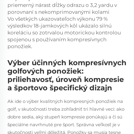
priemerný nárast dĺžky odrazu o 3,2 yardu v
porovnaní s nekomprimovanými kolami
Vo všetkých ukazovateľoch výkonu 79 %
výsledkov 18-jamkových kôl ukázalo silnú
koreláciu so zotrvalou motorickou kontrolou
spojenou s používaním kompresívnych
ponožiek.
Výber účinných kompresívnych
golfových ponožiek:
priliehavosť, úroveň kompresie
a športovo špecifický dizajn
Ak ide o výber kvalitných kompresných ponožiek na
golf, v skutočnosti treba zohľadniť tri hlavné veci: ako
dobre sedia, aký stupeň kompresie ponúkajú a či sú
špeciálne navrhnuté pre šport. Správna veľkosť je v
skutočnosti veľmi dôležitá. Ponožky sa musia tesne