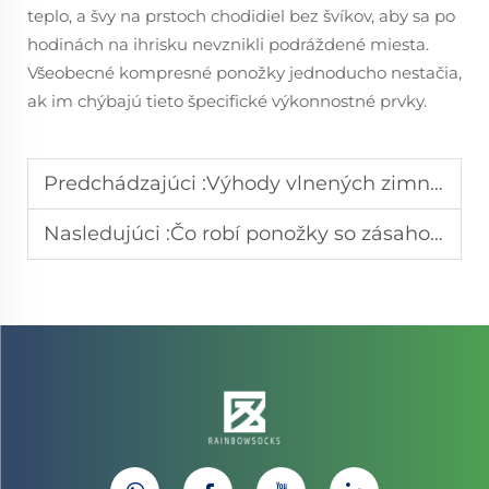
teplo, a švy na prstoch chodidiel bez švíkov, aby sa po
hodinách na ihrisku nevznikli podráždené miesta.
Všeobecné kompresné ponožky jednoducho nestačia,
ak im chýbajú tieto špecifické výkonnostné prvky.
Predchádzajúci :
Výhody vlnených zimných ponožiek na udržiavanie tepla nôh po celý deň
Nasledujúci :
Čo robí ponožky so zásahom nevyhnutnými pre stabilitu v rôznych športoch