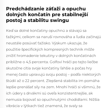
Predchádzanie záťaži a opuchu
dolných končatín pre stabilnejší
postoj a stabilitu swingu
Keď sa dolné končatiny opuchnú a stávajú sa
ťažkými, celkom sa naruší rovnováha a ľudia začínajú
neustále posúvať ťažisko. Výskum ukazuje, že
použitie špecifických kompresných techník môže
znížiť hromadenie tekutiny v dolných končatinách
približne o 4,5 percenta. Golfoví hráči po tejto liečbe
skutočne cítia svoje končatiny ľahšie a počas hry
menej často upravujú svoju postoj – podľa niektorých
štúdií až o 22 percent. Zlepšená stabilita im pomáha
lepšie prenášať sily na zem. Mnohí hráči si všimnú, že
ich údery s drvákmi sú oveľa konzistentnejšie, ak
nemusia bojovať so opuchnutými chodidlami. Nižšia
vibrácia v lýtkach tiež znamená, že svaly sa