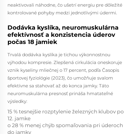
neaktivovali náhodne, čo ušetrí energiu pre dôležité
kontrolované pohyby medzi jednotlivými údermi.
Dodávka kyslíka, neuromuskulárna
efektívnosť a konzistencia úderov
počas 18 jamiek
Trvalá dodávka kyslíka je tichou výkonnostnou
výhodou kompresie. Zlepšená cirkulácia oneskoruje
vznik kyseliny mliečnej o 17 percent, podľa
Časopis
športovej fyziológie
(2023), čo umožňuje svalom
efektívne sa stahovať až do konca jamky. Táto
neuromuskulárna presnosť prináša hmatateľné
výsledky:
15 % tesnejšie rozptylenie železných klubov po
12. jamke
o 28 % menej chýb spomaľovania pri úderoch
do jamky