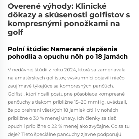
Overené výhody: Klinické
dôkazy a skúsenosti golfistov s
kompresnými ponožkami na
golf
Polní štúdie: Namerané zlepšenia
pohodlia a opuchu nôh po 18 jamách
V nedávnej štúdii z roku 2024, ktorá sa zameriavala
na amatérskych golfistov, výskumníci objavili niečo
zaujímavé týkajúce sa kompresných pančúch.
Golfisti, ktorí nosili postupne pôsobiace kompresné
pančuchy s tlakom približne 15–20 mmHg, uvádzali,
že po prehraní všetkých 18 jamiek cítili v nohách
približne o 30 % menej únavy. Ich členky sa tiež
opuchli približne o 22 % menej ako zvyčajne. Čo sa tu
deje? Tieto špeciálne pančuchy zjavne podporujú