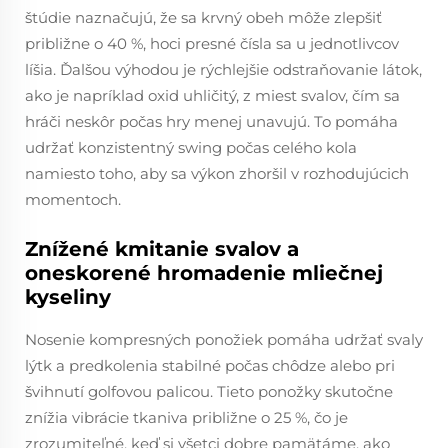
štúdie naznačujú, že sa krvný obeh môže zlepšiť
približne o 40 %, hoci presné čísla sa u jednotlivcov
líšia. Ďalšou výhodou je rýchlejšie odstraňovanie látok,
ako je napríklad oxid uhličitý, z miest svalov, čím sa
hráči neskôr počas hry menej unavujú. To pomáha
udržať konzistentný swing počas celého kola
namiesto toho, aby sa výkon zhoršil v rozhodujúcich
momentoch.
Znížené kmitanie svalov a
oneskorené hromadenie mliečnej
kyseliny
Nosenie kompresných ponožiek pomáha udržať svaly
lýtk a predkolenia stabilné počas chôdze alebo pri
švihnutí golfovou palicou. Tieto ponožky skutočne
znížia vibrácie tkaniva približne o 25 %, čo je
zrozumiteľné, keď si všetci dobre pamätáme, ako