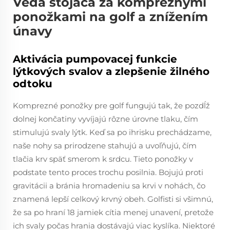
Veda stojaca za kompreznými
ponožkami na golf a znížením
únavy
Aktivácia pumpovacej funkcie
lýtkových svalov a zlepšenie žilného
odtoku
Komprezné ponožky pre golf fungujú tak, že pozdĺž
dolnej končatiny vyvíjajú rôzne úrovne tlaku, čím
stimulujú svaly lýtk. Keď sa po ihrisku prechádzame,
naše nohy sa prirodzene stahujú a uvoľňujú, čím
tlačia krv späť smerom k srdcu. Tieto ponožky v
podstate tento proces trochu posilnia. Bojujú proti
gravitácii a bránia hromadeniu sa krvi v nohách, čo
znamená lepší celkový krvný obeh. Golfisti si všimnú,
že sa po hraní 18 jamiek cítia menej unavení, pretože
ich svaly počas hrania dostávajú viac kyslíka. Niektoré