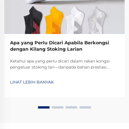
Apa yang Perlu Dicari Apabila Berkongsi
dengan Kilang Stoking Larian
Ketahui apa yang perlu dicari dalam rakan kongsi
pengeluar stoking lari—daripada bahan prestasi
tinggi hingga fleksibiliti MOQ dan pensijilan ISO.
Pastikan kualiti, keupayaan penskalaan, dan
LIHAT LEBIH BANYAK
pematuhan. Dapatkan senarai semak audit kilang hari
ini.