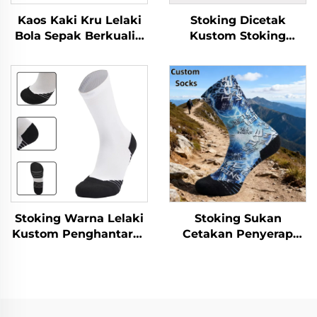
Kaos Kaki Kru Lelaki
Stoking Dicetak
Bola Sepak Berkualiti
Kustom Stoking
Premium Borong Kaos
Pasukan Atletik
Kaki Sublimasi Sukan
Premium Stoking
Dicetak 3D
Stoking Warna Lelaki
Stoking Sukan
Kustom Penghantaran
Cetakan Penyerap
Langsung Stoking
Peluh untuk Basikal
Basikal Bawah Towel
Lelaki Wanita Dewasa
Stoking Bola
Warna Kustom
Keranjang