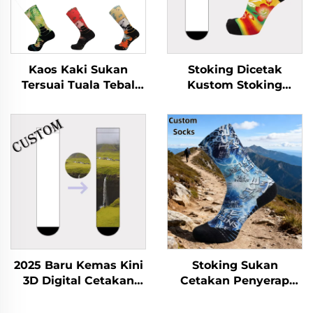
Kaos Kaki Sukan
Stoking Dicetak
Tersuai Tuala Tebal
Kustom Stoking
Bernafas Berbasikal
Pasukan Atletik
Larian Jaring Kaos
Premium Stoking
Kaki Bola Keranjang
Dicetak 3D
2025 Baru Kemas Kini
Stoking Sukan
3D Digital Cetakan
Cetakan Penyerap
Selesa Poliester
Peluh untuk Basikal
Kustom
Lelaki Wanita Dewasa