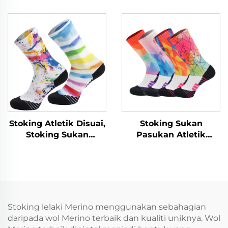
Bernafas untuk Lelaki,
Stoking Sukan Atletik
Kustom
Stoking Atletik Disuai,
Stoking Sukan
Stoking Sukan
Pasukan Atletik
Mampatan
Besbol Dicetak 3D
Berbasuhan Sublimasi
Poliester Borong
Cetakan Kustom
Sublimasi
untuk Berbasikal
Stoking lelaki Merino menggunakan sebahagian
daripada wol Merino terbaik dan kualiti uniknya. Wol