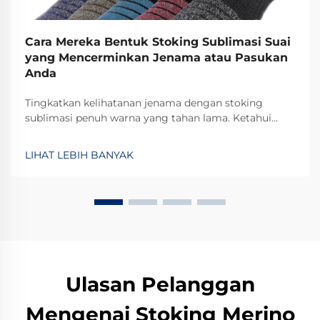
Cara Mereka Bentuk Stoking Sublimasi Suai
yang Mencerminkan Jenama atau Pasukan
Anda
Tingkatkan kelihatanan jenama dengan stoking
sublimasi penuh warna yang tahan lama. Ketahui
bagaimana logo, warna, dan corak mendorong
perpaduan pasukan dan pulangan pelaburan
LIHAT LEBIH BANYAK
pemasaran. Dapatkan tip reka bentuk pakar sekarang.
Ulasan Pelanggan
Mengenai Stoking Merino