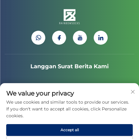
Langgan Surat Berita Kami
Sertai surat berita kita untuk menerima khabar terkini
We value your privacy
industri, kemaskini dan penerangan dari pasukan kami.
We use cookies and similar tools to provide our services.
If you don't want to accept all cookies, click Personalize
cookies.
Langgan
Accept all
Hak Cipta © 2025 oleh JIAXING CAIHONG SPORTS CULTURE CO.,