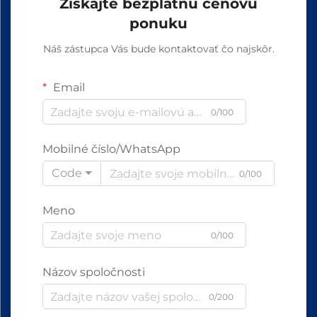
Získajte bezplatnú cenovú
ponuku
Náš zástupca Vás bude kontaktovať čo najskôr.
Email
0/100
Mobilné číslo/WhatsApp
Code
0/100
Meno
0/100
Názov spoločnosti
0/200