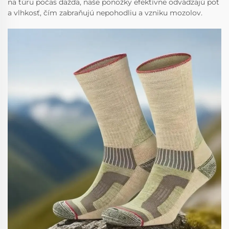
na túru počas dažďa, naše ponožky efektívne odvádzajú pot
a vlhkosť, čím zabraňujú nepohodliu a vzniku mozolov.