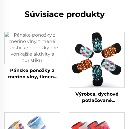
Súvisiace produkty
Pánske ponožky z
merino vlny, tlmené
turisticke ponožky pre
vonkajšie aktivity a
Výrobca, dychové
turistiku
potlačované
tréningové ponožky,
mužské športové
ponožky na mieru