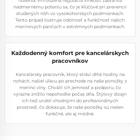
nosenia. Prirodzená regulácia vlhkosti zabránila
nadmernému poteniu sa, čo je kľúčové pri prevencii
studených nôh vo vysokohorských podmienkach.
Tento prípad ilustruje odolnosť a funkčnosť našich
merinových pančúch v extrémnych podmienkach.
Každodenný komfort pre kancelárskych
pracovníkov
Kancelársky pracovník, ktorý strávi dlhé hodiny na
nohách, našiel úľavu po prechode na naše ponožky z
merino vlny. Chválil ich jemnosť a podporu, čo
výrazne znížilo nepohodlie počas dňa. Štýlový dizajn
ich tiež urobil vhodnými do profesionálnych
prostredí, čo dokazuje, že naše ponožky sú nielen
funkčné, ale aj módné.