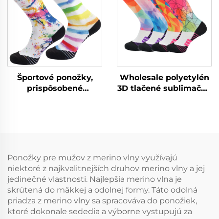
Športové ponožky,
Wholesale polyetylén
prispôsobené
3D tlačené sublimačné
sublimačné
bejzbalové športové
potlačované
mužské športové
cyklistické kompresné
ponožky
športové ponožky
Ponožky pre mužov z merino vlny využívajú
niektoré z najkvalitnejších druhov merino vlny a jej
jedinečné vlastnosti. Najlepšia merino vlna je
skrútená do mäkkej a odolnej formy. Táto odolná
priadza z merino vlny sa spracováva do ponožiek,
ktoré dokonale sededia a výborne vystupujú za