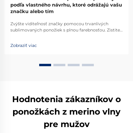
podľa vlastného návrhu, ktoré odrážajú vašu
značku alebo tím
Zvýšte viditeľnosť značky pomocou trvanlivých
sublimovaných ponožiek s plnou farebnosťou. Zistite,
ako logá, farby a vzory podporujú jednotu tímu a
marketingový ROI. Získajte teraz odborné tipy na
Zobraziť viac
dizajn.
Hodnotenia zákazníkov o
ponožkách z merino vlny
pre mužov