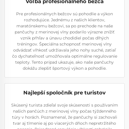
Voľba profesionálneho bežca
Pre profesionálnych bežcov sú pohodlie a výkon
rozhodujúce. Jednému z našich klientov,
maratónskemu bežcovi, sa po prechode na naše
pančuchy z merinovej vlny podarilo výrazne znížiť
vznik pŕhľav a únavu chodidiel počas dlhých
tréningov. Špeciálna schopnosť merinovej vlny
odvádzať vlhkosť udržiavala jeho nohy suché, zatiaľ
čo dychateľnosť umožňovala optimálne regulovanie
teploty. Tento prípad ukazuje, ako naše pančuchy
dokážu zlepšiť športový výkon a pohodlie.
Najlepší spoločník pre turistov
Skúsený turista zdieľal svoje skúsenosti s používaním
našich pančúch z merinovej vlny počas týždenného
túry v horách. Poznamenal, že pančuchy si zachovali
tvar aj tlmenie aj po viacerých dňoch nepretržitého