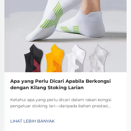
Apa yang Perlu Dicari Apabila Berkongsi
dengan Kilang Stoking Larian
Ketahui apa yang perlu dicari dalam rakan kongsi
pengeluar stoking lari—daripada bahan prestasi
tinggi hingga fleksibiliti MOQ dan pensijilan ISO.
Pastikan kualiti, keupayaan penskalaan, dan
LIHAT LEBIH BANYAK
pematuhan. Dapatkan senarai semak audit kilang hari
ini.