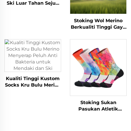
Ski Luar Tahan Sejuk
Kustom, Hangat,
Kotak-Kotak, Anti
Stoking Wol Merino
Gelincir, Wol Merino
Berkualiti Tinggi Gaya
Baharu Kustom,
Bernafas, Anti
Bakteria, untuk
Aktiviti Mendaki dan
Sukan Luar
Kualiti Tinggi Kustom
Socks Kru Bulu Merino
Menyerap Peluh Anti
Bakteria untuk
Stoking Sukan
Mendaki dan Ski
Pasukan Atletik
Besbol Dicetak 3D
Poliester Borong
Sublimasi