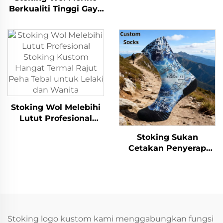
Sejuk Tebal Anti
Berkualiti Tinggi Gaya
Gelincir Trekking Ski
Baharu Kustom,
Mendaki yang Selesa
Bernafas, Anti
Bakteria, untuk
Aktiviti Mendaki dan
Sukan Luar
Stoking Wol Melebihi
Lutut Profesional
Stoking Kustom
Stoking Sukan
Hangat Termal Rajut
Cetakan Penyerap
Peha Tebal untuk
Peluh untuk Basikal
Lelaki dan Wanita
Lelaki Wanita Dewasa
Warna Kustom
Stoking logo kustom kami menggabungkan fungsi