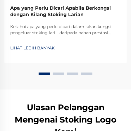
Apa yang Perlu Dicari Apabila Berkongsi
dengan Kilang Stoking Larian
Ketahui apa yang perlu dicari dalam rakan kongsi
pengeluar stoking lari—daripada bahan prestasi
tinggi hingga fleksibiliti MOQ dan pensijilan ISO.
Pastikan kualiti, keupayaan penskalaan, dan
LIHAT LEBIH BANYAK
pematuhan. Dapatkan senarai semak audit kilang hari
ini.
Ulasan Pelanggan
Mengenai Stoking Logo