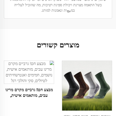
בשל התאמה מצוינת ויכולת ספיגת רטיבות, מה שהוביל לעלייה
במبيعות ונאמנות למותג.
מוצרים קשורים
מבצע חם! גרביים מקרם מרינו
עבים, מותאמים אישית,
נושמים, חמימים ואנטישחיתים
לטיולים, סקי והולכי רגל