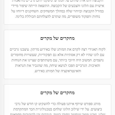
הקבוצה והנראות שלהם על המגרש. סיפקנו להם גרביים מותאמות
אישית עם הלוגו והצבעים של הקבוצה. התוצאה הייתה שיפור מיידי
במורל הקבוצה ובזיהוי שלה במהלך המשחקים. השחקנים דיווחו על
נוחות ותפקוד משופרים, מה שתרם להצלחתם הכוללת בליגה.
מחקרים של מקרים
לקוח תאגידי רצה לקדם את המותג שלו באירוע מרתון. עיצבנו גרביים
עם לוגו שהיו לא רק אסתיות אלא גם תפקודיות, שעשויות מחומרים
נושמים. המשוב היה חיובי ביותר, עם משתתפים שציינו את הנוחות
והאיכות. הגרביים הפכו לנושא שיחה, מה שהגביר את הנראות
והאינטראקציה של המותג באירוע.
מחקרים של מקרים
מותג ספורט שיתף איתנו פעולה כדי להשקיט קו חדש של גרבי
ביצועים. על ידי שילוב הלוגו שלהם בטכנולוגיית הבד המתקדמת
שלנו, יצרנו מוצר שנחשב ייחודי בשוק. הגרבים זכו לביקורות מחמאות