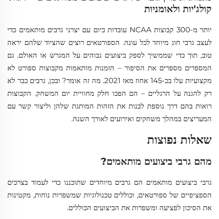
קולג'יות ולאומניות
יותר מ-300 קבוצות NCAA עובדות כיום עם יצרני גרבים מותאמים כדי
לעצב גרבי חוג מיוחד לכל עונה. הספורטאים רוצים שהציוד שלהם יראה
טוב, תוך כדי שממשיך לספק ביצועים גבוהים על המגרש או האולם. גם
המספרים מספרים את הסיפור – הזמנות מותאמות מקבוצות ספורט לא
מקצועיות עלו בכ-145 אחוז מאז 2021. מה זה אומר? ובכן, גרבים כבר לא
רק להגנה על הרגליים – הם הפכו חלק מחוויית יום המשחק. הקבוצות
רואות בהם דרך נוספת לבנות את הזהות המותגת שלהן וליצור קשר עם
המעריצים במהלך משחקים ואירועים לאורך השנה.
שאלות נפוצות
מהם גרבי ביצועים מותאמים?
גרבי ביצועים מותאמים הם גרבים מיוחדים שתוכננו כדי לעמוד בצרכים
הספציפיים של ספורטאים, וכוללים טכנולוגיות שמשפרות נוחות, מקטינות
את הסיכון לפציעה ומשפרות את הביצועים הכוללים.