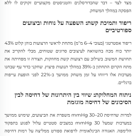
מצד לצד – דבר שהכדורסלנים והטניסטים מקצועיים זקוקים לו ללא
הפסקה במהלך המשחק.
ריפוד ותמיכת קשת: השפעה על נוחות וביצועים
ספורטיביים
ריפוד אסטרטגי (בעובי 4–6 מ"מ) מתחת לראשי הרצועות בוהן קלוט 43%
יותר כוח מכה בהשוואה לעיצובים סרוגים שטוחים, מבלי להקריב את
תחושת המשוב. בשילוב עם רצועות קשת מחוזקות, תצורה זו מפחיתה את
מתח הקרום התחתון ב-39% במהלך תנועות פיצוץ. שחקני כדור עף שבחנו
מערכות אלו דיווחו על זמן משחק ממושך ב-22% לפני הופעת עייפות
ברגליים.
ניתוח המחלוקת: שיווי בין היתרונות של דחיסה לבין
הסיכונים של דחיסה מוגזמת
למרות שדחיסת 20–30 mmHg משפרת את הביצועים, שימוש ממושך
במערכות שמעל 30 mmHg במצבים סטטיים עלול לפגוע בתפקוד
הלימפה. האגודה הבינלאומית לרפואת ספורט ממליצה על רמות דחיסה