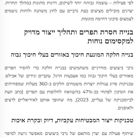
לפי פעילות – עוצמה גבוהה יותר לשיקום, דרגות מתונות במהלך תחרות.
יצרנים מובילים מציעים כעת גרביים עם לחץ משתנה ולוחות נושמים
לצמצום סיכוני דחיסה מוגזמת.
בנייה חסרת תפרים ותהליך ייצור מדויק
למקסימום נוחות
בנייה חלקה המונעת חיכוך באזורים בעלי חיכוך גבוה
גרבי ביצועים מודרניים משתמשים בבנייה חלקה כדי להסיר תפרים
מאזורים בעלי חיכוך גבוה כמו אצבעות הרגל, עקביים וגידים של אכילס.
טכניקות סרוג עגולות יוצרות משטחים חלקים ב-360 מעלות שמפחיתים
את הסיכון לפתחי בכ-47% בהשוואה לחלופות עם תפרים (כתב העת
לביומכניקה של נעליים, 2023), מה שהופך אותם לאידיאליים לרצים
ולאופנים.
טכניקות ייצור המבטיחות עקביות, דיוק ובקרת איכות
שיתוף פעולה עם יצרן מותאם של גרבי ביצועים מאפשר גישה למיפוי