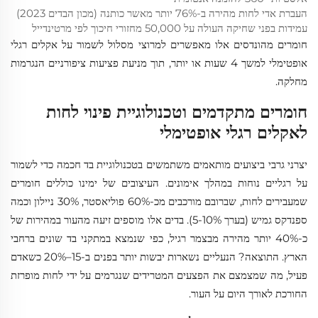
העברת אדי לחות מהירה ב-76% יותר מאשר כותנה (מכון הבדים 2023)
עמידות בפני שחיקה העולה על 50,000 מחזורי חיכוך לפי מרטינדייל
חומרים מהונדסים אלו מאפשרים למרוצי מסלול לשמור על אקלים רגלי
אופטימלי למשך 4 שעות או יותר, תוך מניעת פציעות ציפורניים הנגרמות
מחלקה.
חומרים מתקדמים וטכנולוגיית פינוי לחות
לאקלים רגלי אופטימלי
יצרני גרבי ביצועים מותאמים משתמשים בטכנולוגיית בד חכמה כדי לשמור
על רגליים נוחות במהלך אימונים. העיצובים של ימינו כוללים חומרים
שמעבירים לחות, שברובם מורכבים מכ-60% פוליאסטר, 30% ניילון וכמה
ספנדקס גמיש (בערך 5-10%). בדים אלו מוספים זיעה מהעור במהירות של
כ-40% יותר מהירה מבצמר רגיל, כפי שנמצא במתקני בד שונים ברחבי
הארץ. התוצאה? הנעליים נשארות יבשות יותר בפנים ב-15–20% כשאדם
פעיל, מה שמצמצם את הפצעים המטרידים שנגרמים על ידי לחות מופרזת
החורכת לאורך היום על העור.