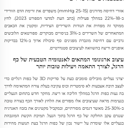
אזורי דחיסה מדורגים (15–25 mmHg) משפרים את זרימת הדם הוורידי
ב-18–22% במהלך פעילות (כתב העת למדעי הספורט 2023). לחץ
ממוקד זה מפחית את תנודות השרירים הצידיות, ומקטין את הכאבים
המתאחרים של השרירים ב-31% בניסויים מבוקרים. ספורטאים הלובשים
גרביים עם דחיסה מוגברת מפגינים סף סיבולת ארוך ב-12% בבדיקות
אופניים וריצה בהשוואה לעיצובים סטנדרטיים.
עיצוב ארגונומי המתאים לאנטומיה הטבעית של כף
הרגל, לצורך התאמה ויעילות טובות יותר
יצרני נעליים מובילים סומכים כעת על סריקות 3D של כפות רגליים כדי
לעצב תיבת אצבעות לא סימטרית וכוס עקיבה בעלת צורה המתאימה לדרך
בה נעות כפות הרגל במהלך הליכה או ריצה. מחקר חדש בתחום הנעליים
בנעימות מראה שעיצובים אלו מפזרים את הלחץ לאורך הכף בצורה טובה
ב-25-30% מאשר דגמים מסורתיים, ובמקביל מקטינים את בזבוז האנרגיה
שנגרם עקב החלקה של כף הרגל בתוך הנעל. תמיכת הקשת המוגבהת
בנעליים אלו שומרת על יישור נכון של כפות הרגל בעת תנועות מהירות