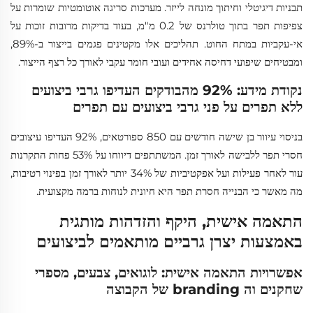
תבניות דיגיטלי וחיתוך מונחה לייזר. מערכות סריגה אוטומטיות שומרות על
צפיפות תפר בתוך טולרנס של 0.2 מ"מ, בעוד בדיקות מרובות זוכות על
אי-עקביות במתח החוט. תהליכים אלו מקטינים פגמים בייצור ב-89%,
ומבטיחים שיפועי דחיסה אחידים ועובי חומר עקבי לאורך כל רצף הייצור.
נקודת מידע: 92% מהבודקים העדיפו גרבי ביצועים
ללא תפרים על פני גרבי ביצועים עם תפרים
בניסוי עיוור בן שישה חודשים עם 850 ספורטאים, 92% העדיפו עיצובים
חסרי תפר ללבישה לאורך זמן. המשתתפים דיווחו על 53% פחות התקרנות
עור לאחר פעילות ועל אפקטיביות של 34% יותר לאורך זמן בפינוי רטיבות,
מה מאשר כי הבנייה חסרת תפר היא חיונית לנוחות ברמה מקצועית.
התאמה אישית, היקף והזדהות מותגית
באמצעות יצרן גרביים מותאמים לביצועים
אפשרויות התאמה אישית: לוגואים, צבעים, מספרי
שחקנים וה branding של הקבוצה