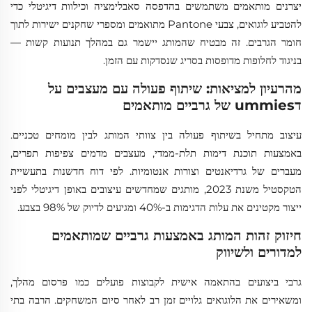
יצרנים מותאמים משתמשים בהדפסה סאבלימציה וכילוות דיגיטלי כדי
להטביע לוגואים, צבעי Pantone מתואמים ומספרי שחקנים ישירות לתוך
חומר הגרבים. זה מבטיח שהמותג יישמר גם במהלך תנועות קשות —
בניגוד לחלופות מדופסות בסריג שנסדקות עם הזמן.
מהרעיון למציאות: שיתוף פעולה עם מעצבים על
דummies של גרביים מותאמים
עיצוב מתחיל בשיתוף פעולה בין צוותי המותג לבין מומחים טכניים.
באמצעות תוכנת דימות תלת-ממדי, מעצבים מדמים צפיפות תפרים,
מעברים של גרדיאנטים וצורות אנטומיות. לפי דוח חדשנות בתעשיית
הטקסטיל משנת 2023, מותגים שמחדשים עיצובים באופן דיגיטלי לפני
ייצור מקטינים את עלות הדגימות ב-40% ומגיעים לדיוק של 98% בצבע.
חיזוק זהות המותג באמצעות גרביים שמותאמים
למדורים ולשיווק
גרבי ביצועים בהתאמה אישית לקבוצות פועלים כמו פרסום מהלך,
ומשאירים את הלוגואים גלויים זמן רב לאחר סיום המשחקים. הרבה בתי