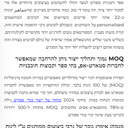
ספר ותכניות ספורט לנוער החלו להשתמש בעיצובים מיוחדים אלו כדי
למכור יותר ציוד, וזה עובד די טוב. כמה מחקרים מציינים שהجماهير קונות
כ-22 אחוז יותר פריטים כשרואים את הגרבים המותאמים
personalised על השחקנים. כשכולם לובשים גרבי התאמה אישית זהה,
קורה משהו מעניין. הספורטאים נוטים להרגיש יותר מקושרים לקולגותיהם.
כשליש משני שליש מהנשאלים אמרו שראיה של כולם לבושים בצורה זהה
עשתה אותם רוצים להצליח יחד יותר על המגרש.
MOQ נמוך ותהליך ייצור ניתן להרחבה שמאפשר
לחברות סטארט-אפ, בתי ספר וקבוצות חובבניות
תפירה אוטומטית וקווי ייצור מודולריים מאפשרים כמויות הזמנה מינימליות
(MOQ) של 100 זוגות בלבד. יכולת ההיקפיות הזו מאפשרת לחברות
סטארט-אפ לבדוק עיצובים במחיר משתלם, תוך כדי שהיא נותנת לקבוצות
מנוסות הנחות כמות. מחקר 2024
מחקר על ייצור בגדי ספורט
גילה
ש-78% מהסטארט-אפים מחשיבים MOQ מתחת ל-500 יחידות
כקריטי בעת שיגור קווי בגדי ספורט.
מגמה: אימוץ גובר של גרבי ביצועים ממותגים ע"י ליגות