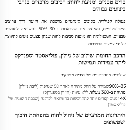
בדים טכניים ומניעת לחות: רכיבים מרכזיים בגרבי
ביצועים גבוהים
פעולה קפילרית בסיבים סינתטיים מושכת את הזיעה דרך ערוצים
מיקרוסקופיים, ומאיצה את ההתאדות ב-30–50% בהשוואה לחומרים
טבעיים. הטכנולוגיה הזו מונעת סביבות לחות שבהן פצעים נוטים להיווצר,
על ידי צמצום הרטיבות.
הרכב החומר: שילוב של ניילון, פוליאסטר וספנדקס
ליתר עמידות וגמישות
שילובים אסטרטגיים של סיבים מספקים:
85–90%
שמירה על חוזק מתיחה לאחר 50 שטיפות (ליבת ניילון)
מתיחה ב-360 מעלות
ללא עיוות (חיזוק בספנדקס)
4X
זמנים קצרים יותר להתייבשות בהשוואה לכותנה (שכבה חיצונית של
פוליאסטר)
היתרונות המדעיים של ניהול לחות בהפחתת חיכוך
ושפשופים