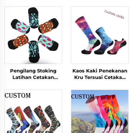
Pengilang Stoking
Kaos Kaki Penekanan
Latihan Cetakan
Kru Tersuai Cetakan
Bernafas untuk Lelaki,
Terry Moda OEM
Stoking Sukan Atletik
Kenyal Tinggi
Kustom