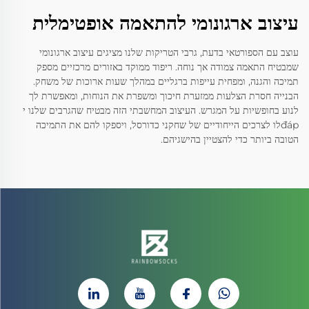
עיצוב ארגונומי להתאמה אופטימלית
עוצב עם הספורטאי בדעת, גרבי הטריקות שלנו מציגים עיצוב ארגונומי
שמבטיח התאמה צמודה אך נוחה. ריפוד ממוקד באזורים מרכזיים מספק
תמיכה והגנה, ומפחית עייפות ברגליים במהלך שעות ארוכות של משחק.
הבנייה חסרת הצלעות ממזערת חיכוך ומשפרת את הנוחות, ומאפשרת לך
לנוע בחופשיות על המגרש. העיצוב המחשבתי הזה מבטיח שהגרבים שלנו י
đápלו לצרכים הייחודיים של שחקני כדורסל, ויספקו להם את התמיכה
הטובה ביותר כדי להצטיין בהישגיהם.