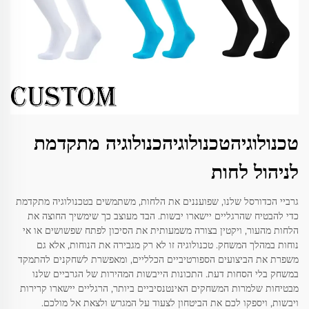
טכנולוגיהטכנולוגיהכנולוגיה מתקדמת
לניהול לחות
גרביי הכדורסל שלנו, שפועננים את הלחות, משתמשים בטכנולוגיה מתקדמת
כדי להבטיח שהרגליים יישארו יבשות. הבד מעוצב כך שימשיך החוצה את
הלחות מהעור, ויקטין בצורה משמעותית את הסיכון לפתח שפשושים או אי
נוחות במהלך המשחק. טכנולוגיה זו לא רק מגבירה את הנוחות, אלא גם
משפרת את הביצועים הספורטיביים הכלליים, ומאפשרת לשחקנים להתמקד
במשחק בלי הסחות דעת. התכונות הייבשות המהירות של הגרביים שלנו
מבטיחות שלמרות המשחקים האינטנסיביים ביותר, הרגליים יישארו קרירות
ויבשות, ויספקו לכם את הביטחון לצעוד על המגרש ולצאת אל מולכם.