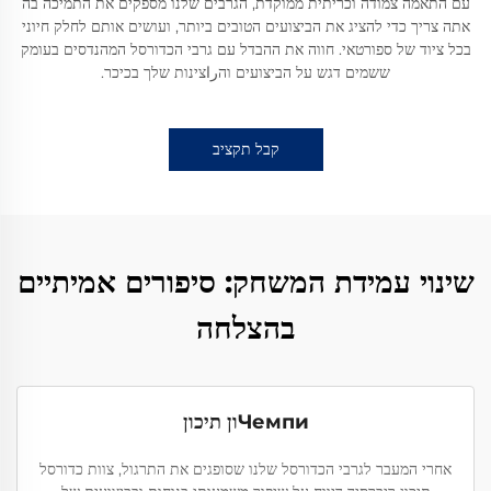
עם התאמה צמודה וכריתית ממוקדת, הגרבים שלנו מספקים את התמיכה בה
אתה צריך כדי להציג את הביצועים הטובים ביותר, ועושים אותם לחלק חיוני
בכל ציוד של ספורטאי. חווה את ההבדל עם גרבי הכדורסל המהנדסים בעומק
ששמים דגש על הביצועים והراצינות שלך בכיכר.
קבל תקציב
שינוי עמידת המשחק: סיפורים אמיתיים
בהצלחה
Чемпиון תיכון
אחרי המעבר לגרבי הכדורסל שלנו שסופגים את התרגול, צוות כדורסל