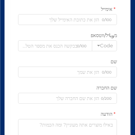
אימייל
0/100
מوباיל/ווטסאפ
Code
0/100
שם
0/100
שם החברה
0/200
הודעה