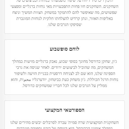
תיכון ריברסיד דיווח על שיפור משמעותי בנוחות ובביצועים של
השחקנים. השחקנים חוו פחות התפכעויות מאי נוחות ברגליים ומפצעי
שפשושים, מה שאיפשר להם להתמקד במשחק. הצוות המשיך וניצח
באליפות האזור, ונתן קרדיט להצלחתו חלקית לנוחות המוגברת
שסיפקו הגרבים שלנו.
לוחם סופשבוע
ג'ון, שחקן כדורסל מחונך בסופי שבוע, נאבק ברגליים מזיעות במהלך
המשחקים, מה שהוביל לביצועים ירודים. לאחר שניסה את גרבי
הספיגה שלנו, הוא שם לב לצניחה דרסטית בבניית הזיעה ולשיפור
נוחות הרגל הכוללת. ג'ון משחק כעת בביטחון, יודערגליו محمות, והוא
ממליץ על הגרבים שלנו לכל חבריו שמשחקים כדורסל.
הספורטאי המקצועי
השחקנית המקצועית שרה סמית' עברה לסרבלים יבשים מהירים שלנו
במהלך אימוני הכדורסל. היא דיווחה על ריכוז ותפוקה מוגברים