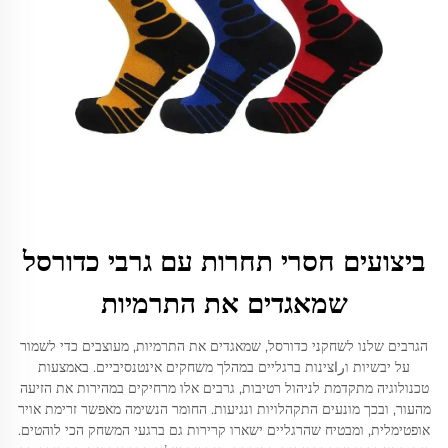
ביצועים חסרי תחרות עם גרבי כדורסל
שמאגדים את התרמיות
הגרבים שלנו לשחקני כדורסל, שמאגדים את התרמיות, מעוצבים כדי לשמור
על יבשיות וراצינות ברגליים במהלך משחקים אינטנסיביים. באמצעות
טכנולוגיה מתקדמת לניהול רטיבות, גרבים אלו מרחיקים במהירות את הזיעה
מהעור, ובכך מונעים התקהלויות ונגיעות. החומר הנשימה מאפשר זרימת אויר
אופטימלית, ומבטיח שהרגליים ישארו קרירות גם ברגעי המשחק הכי לוהטים.