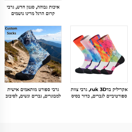
איכות גבוהה, סגנון חדש, גרבי
קרום הרגל מרינו נושמים
ואנטי-בקטריאליים, מותאמים
אישית, לספורט ולטיולים
אקריליק בדruk 3D, גרבי צוות
גרבי ספורט מותאמים אישית
ספורטיביים לגברים, כדור בסיס
למבוגרים, גברים ונשים, לסיבוב
ואלטרנטיביים, למכירה בצרה
או סופטבול, סופגים זיעה, עם
הדפס