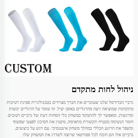
ניהול לחות מתקדם
גרביי הכדורסל שלנו שעוברים את הברך מצוידים בטכנולוגיית ספיגת רטיבות
מתקדמת שמוציאה זיעה מהרגליים באופן יעיל. זה שומר על הרגליים יבשות
ומרגשות, ומאפשר לך להתמקד במשחק בלי הסחות דעת של גרביים רטובים.
חומר הנשימה מבטיח תקשורת מתאימה, מקטין את הסיכון לפצעי שפשוף
ומשפר את הרוגע הכללי במהלך משחק אינטנסיבי. עם דגש על ביצועים,
גרביים אלו הם חובה לכל ספורטאי שרוצה לשדרג את המשחק שלו.