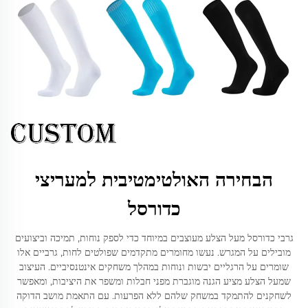
הבחירה האולטימטיבית למעריצי
כדורסל
גרבי כדורסל מעל הצלע מעוצבים במיוחד כדי לספק נוחות, תמיכה וביצועים
מובילים על המגרש. נעשו מחומרים מתקדמים שפולטים לחות, גרביים אלו
שומרים על הרגליים יבשות ונוחות במהלך משחקים אינטנסיביים. העיצוב
שמעל הצלע מציע הגנה מוגברת מפני חבלות ומשפר את היציבות, ומאפשר
לשחקנים להתמקד במשחק שלהם ללא הפרעות. עם התאמת מושב הדוקה