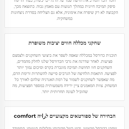
חומר הבד הסורב את הזיעה שמר על הרגליים יבשות, בעוד הריפוד
סיפק תמיכה חיונית במהלך תנועות עם מאמץ גבוה. כתוצאה מכך,
הקבוצה לא רק שיפרה את אימוניה, אלא גם הצליחה בסדרת ניצחונות
במשחקיה.
שחקני מכללה חווים יציבות משופרת
תוכנית כדורסל במכללה שאפה לשפר את ביצועי השחקנים ולצמצם
פציעות. לאחר שדרגה את גרבי הכדורסל שלנו לחלק מהמדים,
השחקנים חוו תחושת תמיכה מוגברת בקרס וסיכום נמוך יותר
לפציעה. התאמת הלחיצה של הגרבים סייעה להשתרות זרימת הדם,
מה שאפשר לשחקנים לשמור על רמת האנרגיה שלהם לאורך כל
המשחק. צוות המאמנים ציין ירידה משמעותית במספר הפציעות, מה
שהוביל לעונה תחרותית יותר.
הבחירה של ספורטאים מקצועיים לراיה comfort
שחקן כדורסל מקצועי, ידוע בשל מהירותו וקלילות תנועתו, התמודד