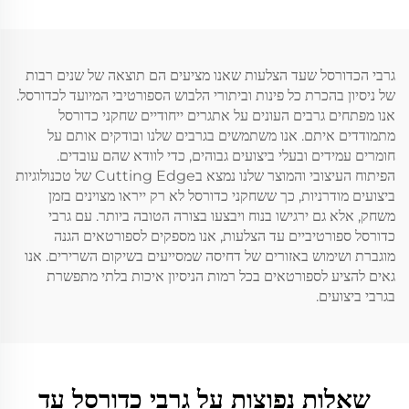
גרבי הכדורסל שעד הצלעות שאנו מציעים הם תוצאה של שנים רבות
של ניסיון בהכרת כל פינות וביתורי הלבוש הספורטיבי המיועד לכדורסל.
אנו מפתחים גרבים העונים על אתגרים ייחודיים שחקני כדורסל
מתמודדים איתם. אנו משתמשים בגרבים שלנו ובודקים אותם על
חומרים עמידים ובעלי ביצועים גבוהים, כדי לוודא שהם עובדים.
הפיתוח העיצובי והמוצר שלנו נמצא בCutting Edge של טכנולוגיות
ביצועים מודרניות, כך ששחקני כדורסל לא רק ייראו מצוינים בזמן
משחק, אלא גם ירגישו בנוח ויבצעו בצורה הטובה ביותר. עם גרבי
כדורסל ספורטיביים עד הצלעות, אנו מספקים לספורטאים הגנה
מוגברת ושימוש באזורים של דחיסה שמסייעים בשיקום השרירים. אנו
גאים להציע לספורטאים בכל רמות הניסיון איכות בלתי מתפשרת
בגרבי ביצועים.
שאלות נפוצות על גרבי כדורסל עד