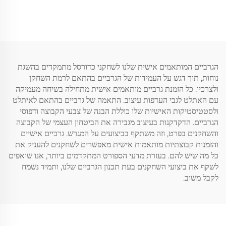
מגבת, גרבי כדורסל
או סופטבול, סופגים זיעה, עם
הדפס
הגרביים המותאמים אישית שלנו לשחקני כדורסל מתמקדים בהשגת
נוחות, תוך דגש על העמידות של הגרביים בהתאם לרמת השחקן
ולצרכיו. כל הזמנת גרביים מותאמים אישית מתחילה בשיחה מעמיקה
עם האתלט לגבי העדפות עיצוב. התאמה של גרביים בהתאם לאיתלט
ולסטטיסטיקות האישיות שלו כוללת הבנה של צבעי הקבוצה ודפוסי
הגרביים. הדקדקנות בעיצוב מגבירה את הביטחון העצמי של הקבוצה
והשחקנים בפרט, וזה משתקף בביצועים על המגרש. גרביים אישיים
והזמנות קבוצתיות מותאמות אישית מאפשרים לשחקנים להעניק את
כל מה שיש להם. בעזרת מדעי הספורט המתקדמים ביותר, אנו שואפים
לשקף את ביצועי השחקנים בעת תכנון הגרביים שלנו, ותמיד נשמח
לקבל משוב.