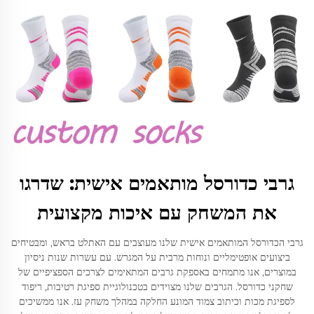
גרבי כדורסל מותאמים אישית: שדרגו
את המשחק עם איכות מקצועית
גרבי הכדורסל המותאמים אישית שלנו מעוצבים עם האתלט בראש, ומבטיחים
ביצועים אופטימליים ונוחות מרבית על המגרש. עם עשרות שנות ניסיון
במוצרים, אנו מתמחים באספקת גרבים המתאימים לצרכים הספציפיים של
שחקני כדורסל. הגרבים שלנו מצוידים בטכנולוגיית ספיגת רטיבות, ריפוד
לספיגת מכות וכיתוב צמוד המונע החלקה במהלך משחק עז. אנו ממשיכים