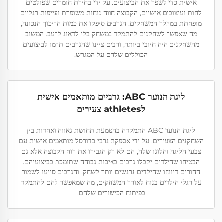
אישית כדי לשפר את הביצועים. על ידי בחירת חומרים שפולטים
לחות ועיצובים אישיים, הקבוצה חווה נוחות משופרת ועייפות רגליים
מופחתת במהלך המשחקים. הגרבים סיפקו את כמות הריכוך הנכונה,
מה שאפשר לשחקנים להתמקד במשחק בלי לדאוג לרעב. המשוב
מהשחקנים היה חיובי ביותר, ורבים ציינו שהגרבים תרמו לביצועים
הכוללים שלהם על המגרש.
ליגת הנוער ABC: גרביים מותאמים אישית
לathletes צעירים
ליגת הנוער ABC התמקדה בהטמעת תחושת גאווה ואחדות בין
השחקנים הצעירים. על ידי אספקת גרבי כדורסל מותאמים אישית עם
צבעי הליגה והלוגו שלה, הם לא רק הגבירו את רוח הקבוצה אלא גם
הבטיחו שהילדים יקבלו גרבים באיכות גבוהה שתומכת בביצועיהם.
ההורים דיווחו שהילדים נרגשים יותר לשחק, והגרבים סייעו לשמור
על רגלי הילדים בנוח לאורך המשחקים, מה שמאפשר להם להתמקד
בפיתוח הכישורים שלהם.