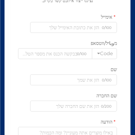
נציגנו ייצור איתכם קשר בקרוב.
אימייל
0/100
מوباיל/ווטסאפ
Code
0/100
שם
0/100
שם החברה
0/200
הודעה