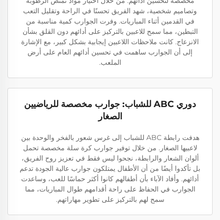
مخصصة لتحسين أدائهم. من خلال اختيار مواد تمتص الرطوبة
وتصاميم شخصية، شهد الفريق تحسنًا في الراحة وتقليل التعب
في القدمين أثناء المباريات. وفرت الجوارب كمية مناسبة من
التبطين، مما سمح للاعبين بالتركيز على أدائهم دون القلق بشأن
الانزعاج. كانت ملاحظات اللاعبين إيجابية بشكل كبير، مع الإشارة
إلى أن الجوارب ساهمت في تحسين أدائهم العام على أرض
الملعب.
دوري ABC للشباب: جوارب مخصصة للرياضيين
الصغار
هدفت رابطة ABC للشباب إلى غرس شعور بالفخر والوحدة بين
لاعبيها الصغار. من خلال توفير جوارب كرة سلة مخصصة تحمل
ألوان الشعار والرابطة، نجحوا ليس فقط في تعزيز روح الفريق،
بل تأكدوا أيضًا من أن الأطفال يمتلكون جوارب عالية الجودة تدعم
أدائهم. وأفاد الآباء بأن أطفالهم كانوا أكثر حماسًا للعب، وساعدت
الجوارب في الحفاظ على راحة أقدامهم طوال المباريات، مما
سمح لهم بالتركيز على تطوير مهاراتهم.