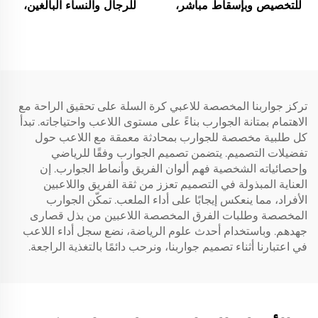
للتخصيص وبإسقاط مباشر،
للرجال والنساء البالغين،
جوارب دراجات، جوارب
جوارب بيسبول ودراجات مع
بقاعدة منشفة، جوارب كرة
صورة مطبوعة تمتص العرق
سلة
تركز جواربنا المخصصة للاعبي كرة السلة على تحقيق الراحة مع
الاهتمام بمتانة الجوارب بناءً على مستوى اللاعب واحتياجاته. تبدأ
كل طلبية مخصصة للجوارب بمحادثة معمقة مع اللاعب حول
تفضيلات التصميم. يتضمن تصميم الجوارب وفقًا للرياضي
وإحصائياته الشخصية فهم ألوان الفريق وأنماط الجوارب. إن
العناية المبذولة في التصميم تعزز من ثقة الفريق واللاعبين
الأفراد، مما ينعكس إيجابًا على أداء الملعب. تمكّن الجوارب
المخصصة وطلبات الفرق المخصصة اللاعبين من بذل قصارى
جهدهم. وباستخدام أحدث علوم الرياضة، نضع سجل أداء اللاعب
في اعتبارنا أثناء تصميم جواربنا، ونرحب دائمًا بالتغذية الراجعة.