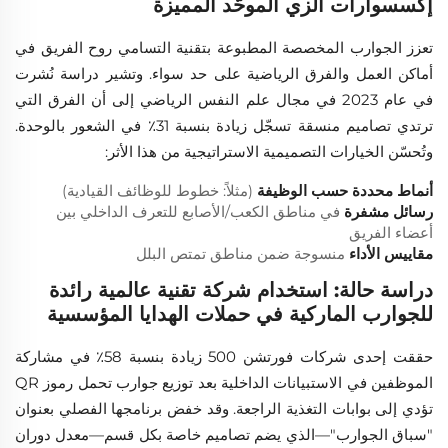
إكسسوارات الزي الموحّد المميزة
تعزز الجوارب المخصصة المطبوعة بتقنية التسامي روح الفريق في
أماكن العمل والفرق الرياضية على حد سواء. وتشير دراسة نُشرت
في عام 2023 في مجال علم النفس الرياضي إلى أن الفرق التي
ترتدي تصاميم منسقة تسجّل زيادة بنسبة 31٪ في الشعور بالوحدة.
وتُحسّن الخيارات التصميمية الاستراتيجية من هذا الأثر:
أنماط محددة حسب الوظيفة
(مثلاً: خطوط للوظائف القيادية)
رسائل مشفرة
في مناطق الكعب/الأصابع للتعرف الداخلي بين
أعضاء الفريق
مقاييس الأداء
منسوجة ضمن مناطق تمتص البلل
دراسة حالة: استخدام شركة تقنية عالمية رائدة
للجوارب الماركية في حملات الهدايا المؤسسية
حققت إحدى شركات فورتشن 500 زيادة بنسبة 58٪ في مشاركة
الموظفين في الاستبيانات الداخلية بعد توزيع جوارب تحمل رموز QR
تؤدي إلى بوابات التغذية الراجعة. وقد خفض برنامجها الفصلي بعنوان
"سباق الجوارب"—الذي يضم تصاميم خاصة بكل قسم—معدل دوران