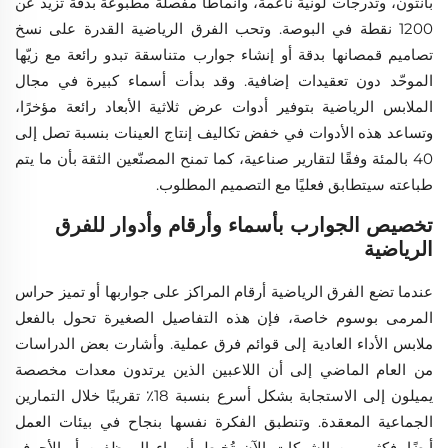
بانتون، وتدرجات لونية ناعمة، وأنماطًا مفصلة مطبوعة بدقة تزيد عن
1200 نقطة في البوصة. وتحب الفرق الرياضية القدرة على نسخ
تصاميم قمصانها بدقة أو إنشاء جوارب متناسقة تبدو رائعة مع زيّها
الموحّد دون تعقيدات إضافية. وقد بدأت أسماء كبيرة في مجال
الملابس الرياضية بتوفير أدوات عرض ثلاثية الأبعاد رائعة مؤخرًا،
وتساعد هذه الأدوات في خفض تكاليف إنتاج العينات بنسبة تصل إلى
40 بالمئة وفقًا لتقارير صناعية، كما تمنح المصنّعين الثقة بأن ما يتم
طباعته سيتطابق فعليًا مع التصميم المطلوب.
تخصيص الجوارب بأسماء وأرقام وأدوار للفرق
الرياضية
عندما تضع الفرق الرياضية أرقام المراكز على جواربها أو تميز حراس
المرمى بوسوم خاصة، فإن هذه التفاصيل الصغيرة تحول بالفعل
ملابس الأداء العادية إلى قوائم فرق عملية. وأشارت بعض الدراسات
من العام الماضي إلى أن اللاعبين الذين يرتدون معدات مخصصة
يميلون إلى الاستجابة بشكل أسرع بنسبة 18٪ تقريبًا خلال التمارين
الجماعية المعقدة. وتنطبق الفكرة نفسها بنجاح في بيئات العمل
أيضًا. فكثير من الشركات الآن تُخيط أسماء الموظفين أو الأحرف