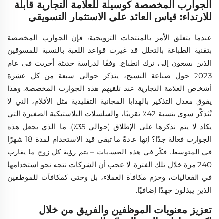
الجوارب المخصصة كوسيلة للعلامة التجارية قابلة
للارتداء: قياس العائد على الاستثمار التسويقي
عندما يتعلق الأمر بالمنتجات الترويجية، فإن الجوارب المخصصة
بتقنية الطباعة بالتحلل قد غيرت قواعد اللعبة بالنسبة للمسوقين
الذين يسعون إلى ترك انطباع. وفقًا لدراسة حديثة أجريت في عام
2023 حول صناعة النسيج، يتذكر حوالي سبعة من كل عشرة
أشخاص العلامة التجارية عند تلقيهم هذه الجوارب المخصصة. وهذا
يفوق معدل التذكير بالهدايا المجانية التقليدية مثل الأقلام، التي لا
تُتَذكَّر سوى بنسبة 42٪ تقريبًا، والسلسلات البلاستيكية الصغيرة التي
يكاد لا يتم تذكرها على الإطلاق (حوالي 35٪). ما الذي يجعل هذه
الجوارب فعالة جدًا؟ إنها عادةً ما تبقى قيد الاستخدام لمدة 18 شهرًا
في المتوسط. فكّر في هذه الحسابات – يتم رؤية كل زوج ما يقارب
240 مرة خلال تلك الفترة. لا عجب أن الشركات تتجه نحو استخدامها
في الفعاليات، وحزم مكافأة العملاء، بل وحتى كمكافآت للموظفين
الذين يبذلون جهدًا إضافيًا.
تعزيز معنويات الموظفين والفريق من خلال