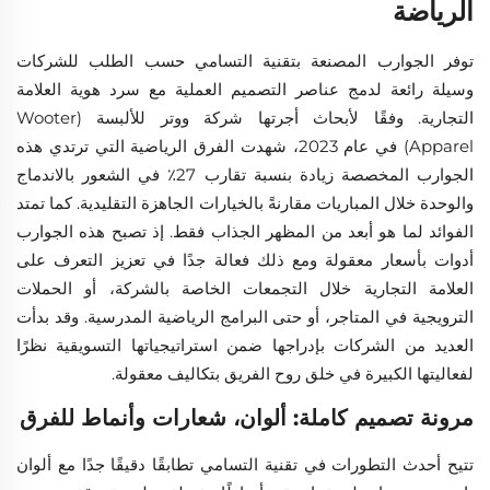
الرياضة
توفر الجوارب المصنعة بتقنية التسامي حسب الطلب للشركات
وسيلة رائعة لدمج عناصر التصميم العملية مع سرد هوية العلامة
التجارية. وفقًا لأبحاث أجرتها شركة ووتر للألبسة (Wooter
Apparel) في عام 2023، شهدت الفرق الرياضية التي ترتدي هذه
الجوارب المخصصة زيادة بنسبة تقارب 27٪ في الشعور بالاندماج
والوحدة خلال المباريات مقارنةً بالخيارات الجاهزة التقليدية. كما تمتد
الفوائد لما هو أبعد من المظهر الجذاب فقط. إذ تصبح هذه الجوارب
أدوات بأسعار معقولة ومع ذلك فعالة جدًا في تعزيز التعرف على
العلامة التجارية خلال التجمعات الخاصة بالشركة، أو الحملات
الترويجية في المتاجر، أو حتى البرامج الرياضية المدرسية. وقد بدأت
العديد من الشركات بإدراجها ضمن استراتيجياتها التسويقية نظرًا
لفعاليتها الكبيرة في خلق روح الفريق بتكاليف معقولة.
مرونة تصميم كاملة: ألوان، شعارات وأنماط للفرق
تتيح أحدث التطورات في تقنية التسامي تطابقًا دقيقًا جدًا مع ألوان