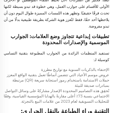
الأولى للأقسام على جوارب العمل، وهي خطوة قد تبدو بسيطة لكنها
تحدث فرقًا حقيقيًا. وتظهر هذه اللمسات المميزة طوال اليوم دون أن
يلاحظها أحد حقًا، فقط لتُعزز هوية الشركة بطريقة طبيعية بدلًا من أن
تبدو مفروضة.
تطبيقات إبداعية تتجاوز وضع العلامات: الجوارب
الموسمية والإصدارات المحدودة
تستفيد المنظمات الرائدة من الجوارب المطبوعة بتقنية التسامي
كوسيلة لـ:
الإحتفاء بالذكريات السنوية مع تواريخ مطرزة
عروض موسم الأعياد التي تتضمن أنماطًا تعمل بتقنية الواقع المعزز
حملات الاستدامة باستخدام رموز استجابة سريعة (QR) مرتبطة
بمبادرات صديقة للبيئة
تُحقِق هذه التصاميم المحدودة الإصدار مشاركةً على وسائل التواصل
الاجتماعي بنسبة 73٪ أعلى مقارنةً بالهدايا المؤسسية القياسية، وفقًا
للتحليلات التسويقية لعام 2023 من علامات البيع بالتجزئة.
التقنية وراء الطباعة بالنقل الحراري: