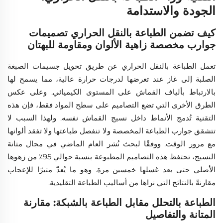
الجودة والاستدامة
كيف تضمن الطباعة بالنقل الحراري تصميمات
جوارب مخصصة زاهية الألوان ومقاومة للبهتان
تعمل الطباعة بالنقل الحراري عن طريق تحويل جسيمات الصبغة
الصلبة إلى غاز عند تعرضها لدرجات حرارة عالية، مما يسمح لها
بالارتباط بألياف القماش على المستوى الكيميائي. وعلى عكس
الطرق الأخرى التي تضع التصاميم على سطح المواد فقط، فإن هذه
التقنية تُدمج الأنماط داخل نسيج القماش نفسه. ولهذا السبب لا
تتشقق جوارب الطباعة المخصصة ولا تنفصل طباعتها ولا تفقد ألوانها
مع مرور الوقت. ووفقًا لبحث نُشر العام الماضي في مجال متانة
النسيج، تحتفظ هذه التصاميم المطبوعة بنسبة حوالي 95٪ من زهوها
الأصلي حتى بعد غسلها خمسين مرة. وهو ما يُعدّ مثيرًا للإعجاب
مقارنةً بالنتائج التي نراها من أساليب الطباعة التقليدية.
الطباعة بالتحلل مقابل الطباعة بالشبكة: مقارنة
المتانة والتفاصيل