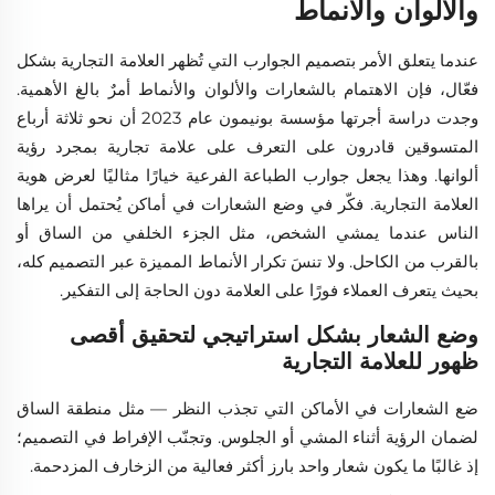
والألوان والأنماط
عندما يتعلق الأمر بتصميم الجوارب التي تُظهر العلامة التجارية بشكل
فعّال، فإن الاهتمام بالشعارات والألوان والأنماط أمرٌ بالغ الأهمية.
وجدت دراسة أجرتها مؤسسة بونيمون عام 2023 أن نحو ثلاثة أرباع
المتسوقين قادرون على التعرف على علامة تجارية بمجرد رؤية
ألوانها. وهذا يجعل جوارب الطباعة الفرعية خيارًا مثاليًا لعرض هوية
العلامة التجارية. فكّر في وضع الشعارات في أماكن يُحتمل أن يراها
الناس عندما يمشي الشخص، مثل الجزء الخلفي من الساق أو
بالقرب من الكاحل. ولا تنسَ تكرار الأنماط المميزة عبر التصميم كله،
بحيث يتعرف العملاء فورًا على العلامة دون الحاجة إلى التفكير.
وضع الشعار بشكل استراتيجي لتحقيق أقصى
ظهور للعلامة التجارية
ضع الشعارات في الأماكن التي تجذب النظر — مثل منطقة الساق
لضمان الرؤية أثناء المشي أو الجلوس. وتجنّب الإفراط في التصميم؛
إذ غالبًا ما يكون شعار واحد بارز أكثر فعالية من الزخارف المزدحمة.