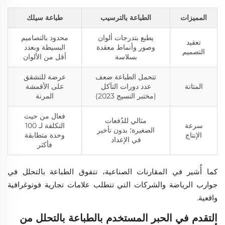
المميزات
الطباعة بالترسيب
طباعة سيلك
يطبع بتدرجات ألوان
محدود بالتصاميم
تعقيد
وصور وأنماط معقدة
البسيطة وبعدد
التصميم
بسلاسة
أقل من الألوان
تتحمل الطباعة ضعف
عرضة للتشقق
المتانة
عدد دورات التآكل
على الأقمشة
(مختبر النسيج 2023)
المرنة
فعال من حيث
مثالي للدُفعات
سرعة
التكلفة لـ 100
الصغيرة؛ بدون تأخير
الإنتاج
وحدة متطابقة
في الإعداد
فأكثر
كما أُشير في المقارنات الصناعية، تتفوق الطباعة بالتحلل في
جوارب الرياضة والشركات التي تتطلب علامات تجارية فوتوغرافية
واقعية.
التقدم في الحبر المستخدم بالطباعة بالتحلل من