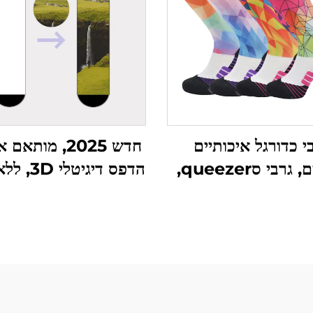
י כדורגל איכותיים
חדש 2025, מותא
לגברים, גרבי סqueezer,
הדפס דיגיטל
 בجملת, גרבי ספורט
פוליאסטר מותאם אי
מדוייקים