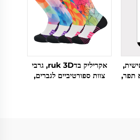
ם אישית,
אקריליק בדruk 3D, גרבי
י 3D, ללא תפר,
צוות ספורטיביים לגברים,
שית
כדור בסיס ואלטרנטיביים,
למכירה בצרה