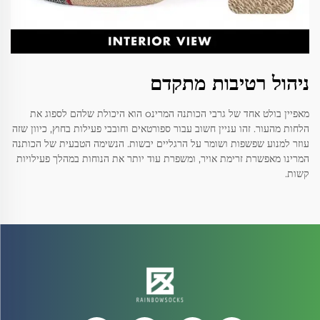
ניהול רטיבות מתקדם
מאפיין בולט אחד של גרבי הכותנה המרינo הוא היכולת שלהם לספוג את
הלחות מהעור. זהו עניין חשוב עבור ספורטאים וחובבי פעילות בחוץ, כיוון שזה
עוזר למנוע שפשפות ושומר על הרגליים יבשות. הנשימה הטבעית של הכותנה
המרינו מאפשרת זרימת אויר, ומשפרת עוד יותר את הנוחות במהלך פעילויות
קשות.