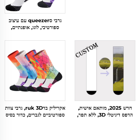
גרבי סqueezer עם עיצוב
ספורטיבי, לוגו, אופנתיים,
מודפסים, לרכיבה על סוס,
לרכישה מקוונת
חדש 2025, מותאם אישית,
אקריליק בדruk 3D, גרבי צוות
הדפס דיגיטלי 3D, ללא תפר,
ספורטיביים לגברים, כדור בסיס
פוליאסטר מותאם אישית
ואלטרנטיביים, למכירה בצרה