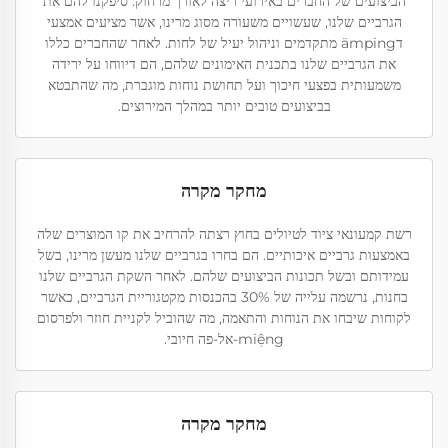
הביצועים של החברים באירועי ריצה לאורך מרחוק. סיפקנו להם את
הגרביים שלנו, שעשויים משעורה מסוג מרינו, אשר מציעים אמצעי
דämping מתקדמים וניהול יעיל של לחות. לאחר שהחברים כללו
את הגרביים שלנו בתכנית האימונים שלהם, הם דיווחו על ירידה
משמעותית בפצעי חיכוך ועל תחושת נוחות מוגברת, מה שהתבטא
בביצועים טובים יותר במהלך המירוצים.
מחקר מקרה
רשת קמעונאי ציוד לטיולים בחוץ רצתה להרחיב את קו המוצרים שלה
באמצעות גרביים איכותיים. הם בחרו בגרביים שלנו מעשן מרינו, בשל
עמידותם ובשל תכונות הביצועים שלהם. לאחר השקת הגרביים שלנו
בחנות, נרשמה עלייה של 30% בהכנסות מקטגוריית הגרביים, כאשר
לקוחות שיבחו את הנוחות והתאמה, מה שהוביל לקניית חוזר ולפרסום
miệng-אל-פה חיובי.
מחקר מקרה