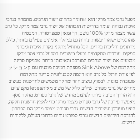
מפעל גרבי צמר מרקו הוא пиוניר בתחום ייצור הגרבים. מתמחה בגרבי
איכות גבוהה ועומד בדרישות הגבוהות של ייצור גרבי צמר מרקו. כל גרב
עשוי מצמר מרקו 100% נושם, רך ומאזן טמפרטורה, המבטיח
שהרגליים ישארו יבשות ונוחות גם במהלך אימונים פעילים ביותר, כולל:
מרתונים והליכות בהרים. הכל מתחיל מתקני בקרת איכות ומבחני
ספקים. עובדים מתקדמים ובעלי כישורים במפעל גרבי צמר מרקו
מבצעים את ייצור הגרבים המורכב והאיכותי ביותר. טכניקת סריגה
מתקדמת של Sink Above מספקת תמיכה מובנית עם קッション
לפי צורת הרגל. כל גרב הוא דוגמה לטכנולוגיית סריגה מתקדמת
שעובדת בזוגות. לבסוף, עיצוב חוזר ומחקר משמשים לחדשנות בעיצוב
מחדש של גרבי ספורט. שילוב קליל של משוב מאיתletes מקצועיים
הוא הדרך הטובה ביותר לעיצוב מחדש של גרבי ספורט. מחקר נוסף
מאפשר עידכון של גרבי ספורט מצמר מרקו כדי לאמץ חדשנות חלקה,
היצע מעודכן ועיצובים חדשים. גרבי ספורט מצמר מרקו הם הפתרון
להנדסת חידושים חדשים וגרבי ספורט נוחים ברחבי העולם, ללקוחות
חדשים.