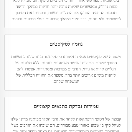
בינלאומיות. ספורטאי אחד דיווח כי הגרביים סיפקו חום מעולה ללא
כמות גדולה, ומאפשרים שליטה טובה יותר וזריזות במהלך הריצה.
תכונות ההדמיה החזיקו את הרגליים יבשות, והפחיתו את הסיכון
לפטפוטים ולא נוחות, דבר חיוני במהלך אירועים בעלי סיכונים גבוהים.
נחמה לסקיסטים
משפחה של סקיסטים פנאי החליפו גרבי סקי צמר מרנו שלנו לחופשות
החורף שלהם. הם ציינו שיפור משמעותי בנוחות, ללא תלונות על
רגליים קרות או גירוי. הגרביים מפרכות ומסתדרות אפשרו להם
ליהנות מימים ארוכים יותר בהר, משפר את החוויה הכללית של
המשפחה שלהם.
עמידות נבדקת בתנאים קיצוניים
קבוצה של חטופי הרפתקאות לקחה את גרבי הסקי מכותנה מרינו שלנו
לטיול סקי בן שבוע באזורי טבע מבודדים. הם שיבחו את הגרבים בשל
עמידותם וחימומם בטמפרטורות קיצוניות. גם לאחר מספר ימים של