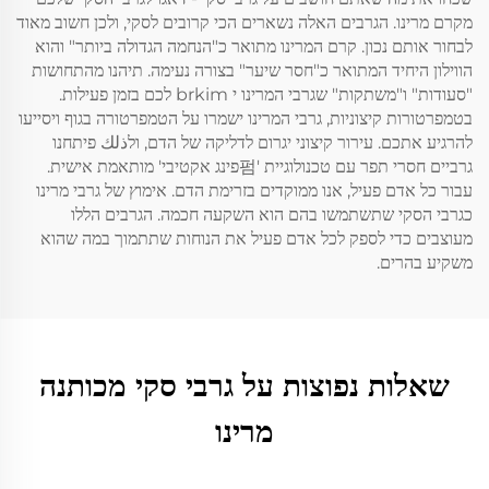
מקרם מרינו. הגרבים האלה נשארים הכי קרובים לסקי, ולכן חשוב מאוד
לבחור אותם נכון. קרם המרינו מתואר כ"הנחמה הגדולה ביותר" והוא
הווילון היחיד המתואר כ"חסר שיער" בצורה נעימה. תיהנו מהתחושות
"סעודות" ו"משתקות" שגרבי המרינו י brkim לכם בזמן פעילות.
בטמפרטורות קיצוניות, גרבי המרינו ישמרו על הטמפרטורה בגוף ויסייעו
להרגיע אתכם. עירור קיצוני יגרום לדליקה של הדם, ולذلك פיתחנו
גרביים חסרי תפר עם טכנולוגיית '펌פינג אקטיבי' מותאמת אישית.
עבור כל אדם פעיל, אנו ממוקדים בזרימת הדם. אימוץ של גרבי מרינו
כגרבי הסקי שתשתמשו בהם הוא השקעה חכמה. הגרבים הללו
מעוצבים כדי לספק לכל אדם פעיל את הנוחות שתתמוך במה שהוא
משקיע בהרים.
שאלות נפוצות על גרבי סקי מכותנה
מרינו