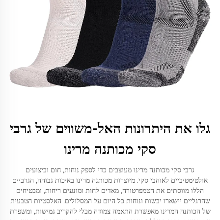
גלו את היתרונות האל-משווים של גרבי
סקי מכותנה מרינו
גרבי סקי מכותנה מרינו מעוצבים כדי לספק נוחות, חום וביצועים
אולטימטיביים לאוהבי סקי. מיוצרות מכותנה מרינו באיכות גבוהה, הגרביים
הללו מווסתים את הטמפרטורה, מאדים לחות ומונעים ריחות, ומבטיחים
שהרגליים יישארו יבשות ונוחות כל היום על המסלולים. האלסטיות הטבעית
של הכותנה המרינו מאפשרת התאמה צמודה מבלי להקריב גמישות, ומשפרת