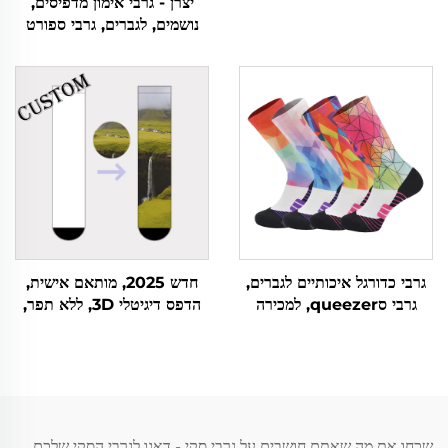
יצרן - גרבי אימון מדפיסים,
נושמים, לגברים, גרבי ספורט
מותאמים אישית
גרבי כדורגל איכותיים לגברים,
חדש 2025, מותאם אישית,
גרבי סqueezer, למכירה
הדפס דיגיטלי 3D, ללא תפר,
בجملת, גרבי ספורט מדוייקים
פוליאסטר מותאם אישית
שכחו את מה שאתם חושבים על גרבי סקי - דאגו לגרבי הסקי שלכם