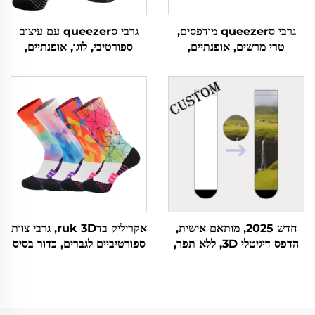
גרבי סqueezer מודפסים,
גרבי סqueezer עם עיצוב
טרי מרשים, אופנתיים,
ספורטיבי, לוגו, אופנתיים,
אלסטיים במיוחד, לפי הזמנה
מודפסים, לרכיבה על סוס,
לרכישה מקוונת
חדש 2025, מותאם אישית,
אקריליק בדruk 3D, גרבי צוות
הדפס דיגיטלי 3D, ללא תפר,
ספורטיביים לגברים, כדור בסיס
פוליאסטר מותאם אישית
ואלטרנטיביים, למכירה בצרה