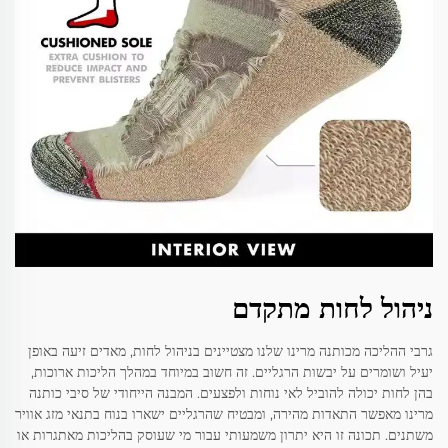
ניהול לחות מתקדם
גרבי ההליכה מכותנה מרינו שלנו מצטיינים בניהול לחות, מאדים זיעה באופן
יעיל ושומרים על יבשות הרגליים. זה חשוב במיוחד במהלך הליכות ארוכות,
בהן לחות יכולה להוביל לאי נוחות ולפצעים. המבנה הייחודי של סיבי כותנה
מרינו מאפשר התאדות מהירה, ומבטיח שהרגליים ישארו בנוח בתנאי מזג אוויר
משתנים. תכונה זו היא יתרון משמעותי עבור מי שעוסק בהליכות מאתגרות או