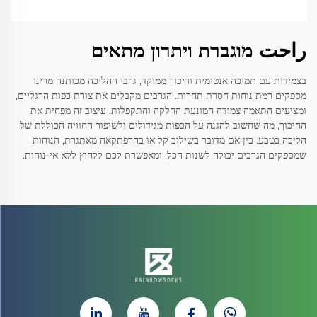
راحت מוגברת ויתרון מתאים
בצמידות עם תמיכה אנטומית וריכוך ממוקד, גרבי ההליכה מכותנה מרינו
מספקים רמת נוחות חסרת תחרות. הגרבים מקבלים את צורת כפות הרגליים,
ומציעים התאמה צמודה המונעת החלקה והתקפלות. עיצוב זה מפחית את
החיכוך, מה שחשוב להגנה על הכפות מגידולים ולשיפור החוויה הכוללת של
הליכה בטבע. בין אם מדובר בשילוב קל או בהרפתקאה מאתגרת, הנוחות
שמספקים הגרבים יכולה לשנות הכל, ומאפשרת לכם ללחוץ ללא אי-נוחות.