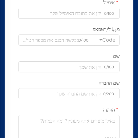
אימייל
0/100
מوباיל/ווטסאפ
Code
0/100
שם
0/100
שם החברה
0/200
הודעה