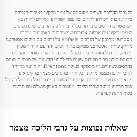
כל גרבי ההליכה עשויים מסגסוגת של צמר מרקינו באיכות הגבוהה
ביותר. רכותו ויכולתו לתחום של צמר המרקינו אמורים להיות בין
הפרמטרים החשובים ביותר בכל גרבי הליכה. הגרבים שלנו מצופים
בצמר מרקינו עם אריזות ארוכות שמשודרגות באמצעות מיקום
אסטרטגי מתוכנן של הגרבים, enfasis על גרבים עם מיקום אסטרטגי
מדויק. כריתון אסטרטגי ממוקם בתוך הגרב, יחד עם אוורור מכוון
ומדויק, תורם לנוחות מרבית במהלך הליכה. מחקר השוואתי ומבוסס
תכונות תוכנן סביב סביבות שונות כדי להניע חדשנות של מוצרים שונים
בהתאם לשינויים. זה מתמקד בעיקר בBrenton. זה מיועד במיוחד
לגרבי הליכה מצמר מרקינו. כל אחד מהגרבים מצמר מרקינו אינו
מתאים מבחינה סביבתית, אך נועד להשגת עמידות בכל גרבי הליכה. כל
צמר מרקינו מיועד לגרבי הליכה, מעוצבים באופן מושלם עם תרומה
בלתי ניתנת לערעור.
שאלות נפוצות על גרבי הליכה מצמר