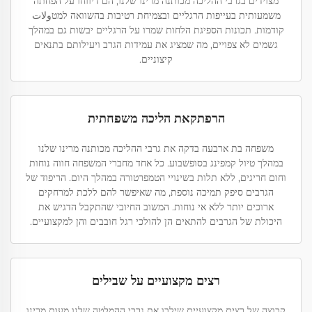
מצוידים בגרבי ההליכה מכותנה מרינו שלנו, הם דיווחו על הפחתה
משמעותית בעייפות הרגליים ובצמיחת רטיבות בהשוואה למטولات
קודמות. תכונות הספיגת הלחות שמרו על הרגליים יבשות גם במהלך
גשמים לא צפויים, מה שמציג את עמידות הגרב ויעילותם בתנאים
קיצוניים.
הרפתקאת הליכה משפחתית
משפחה בת ארבעה בדקה את גרבי ההליכה מכותנה מרינו שלנו
במהלך טיול קמפינג בסופשבוע. כל אחד מחברי המשפחה חווה נוחות
וחום חריגים, ללא תלות בשינויי הטמפרטורה במהלך היום. הריפוד של
הגרבים סיפק תמיכה נוספת, מה שאיפשר להם ללכת למרחקים
ארוכים יותר ללא אי נוחות. המשוב החיובי שהתקבל הדגיש את
היכולת של הגרבים להתאים הן להולכי רגל חובבים והן למקצועיים.
רצים מקצועיים על שבילים
קבוצה של רצים מקצועיים שילבו את גרבי ההמלטה שלנו מעות מרינו