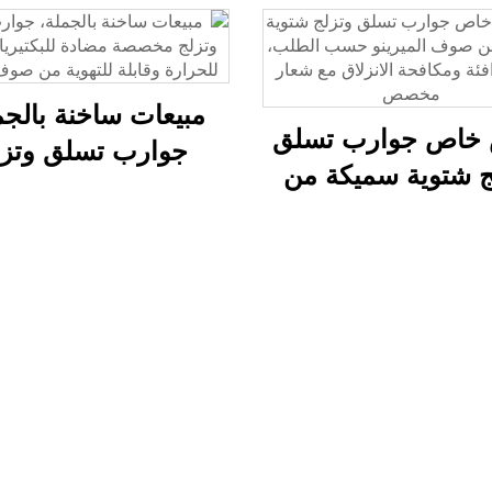
مبيعات ساخنة بالجم
خاص جوارب تسلق
جوارب تسلق وتزل
ج شتوية سميكة من
مخصصة مضادة للبكتي
 الميرينو حسب
وعازلة للحرارة وقا
لب، تنفس دافئة
للتهوية من صوف مار
ة الانزلاق مع شعار
مخصص