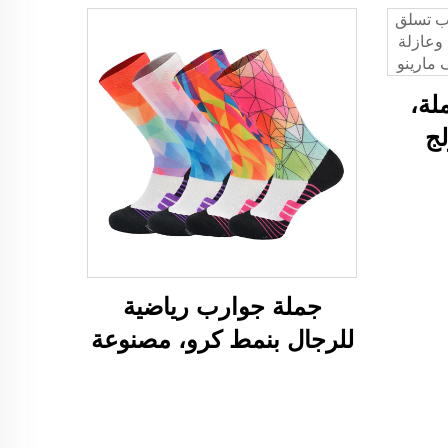
لة،
ج
ريا
بلة
ينو
جملة جوارب رياضية
للرجال بنمط كرو، مصنوعة
من البوليستر ومطبوعة
بتقنية التسامي ثلاثية الأبعاد
لرياضة البيسبول