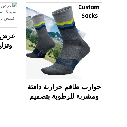
عرض 
وتزل
صوف
الط
ومكافح
جوارب طاقم حرارية دافئة
ومشربة للرطوبة بتصميم
مخصص للبيع بالجملة،
مناسبة للتنزه وصوف
الميرينو