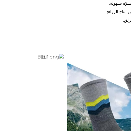
شوّه بسهولة.
إنتاج الروائح.
زلق.