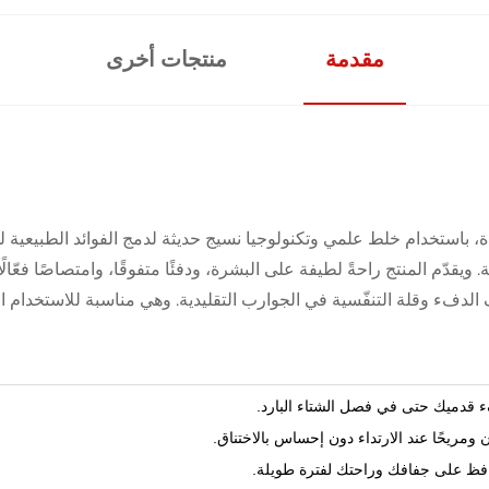
مقدمة
منتجات أخرى
 باستخدام خلط علمي وتكنولوجيا نسيج حديثة لدمج الفوائد الطبيعية ل
 ويقدّم المنتج راحةً لطيفة على البشرة، ودفئًا متفوقًا، وامتصاصًا فعّا
دفء وقلة التنفّسية في الجوارب التقليدية. وهي مناسبة للاستخدام ا
 قدميك حتى في فصل الشتاء البارد.
ومريحًا عند الارتداء دون إحساس بالاختناق.
افظ على جفافك وراحتك لفترة طويلة.