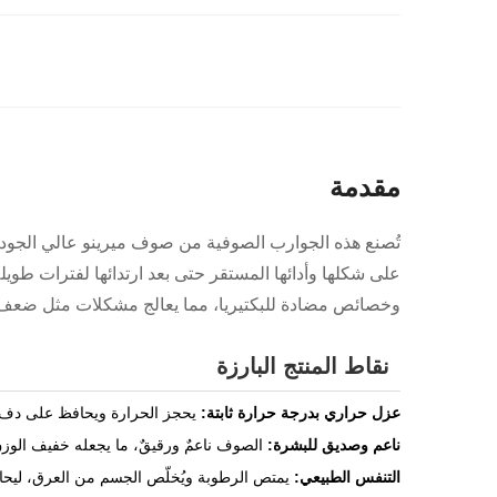
مقدمة
تُصنع هذه الجوارب الصوفية من صوف ميرينو عالي الجودة،
على شكلها وأدائها المستقر حتى بعد ارتدائها لفترات طويلة.
وخصائص مضادة للبكتيريا، مما يعالج مشكلات مثل ضعف ال
نقاط المنتج البارزة
عزل حراري بدرجة حرارة ثابتة:
يحجز الحرارة ويحافظ على دفء
ناعم وصديق للبشرة:
الصوف ناعمٌ ورقيقٌ، ما يجعله خفيف الوزن 
التنفس الطبيعي:
يمتص الرطوبة ويُخلّص الجسم من العرق، ليح