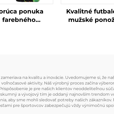
orúca ponuka
Kvalitné futba
farebného
mužské pono
tréningového
veľkoobchod
bicyklovania
športové subli
športových
ponožky
mužských
kompresných
ožiek na mieru
zameriava na kvalitu a inovácie. Uvedomujeme si, že naši
voľnočasové aktivity. Náš výrobný proces začína výberom
 Prispôsobenie je pre našich klientov neoddeliteľnou s
výskumný a vývojový tím je oddaný najnovším trendom v
nia, aby sme mohli sledovať potreby našich zákazníkov.
osťami pre športovcov zabezpečujú vždy výnimočnú spo