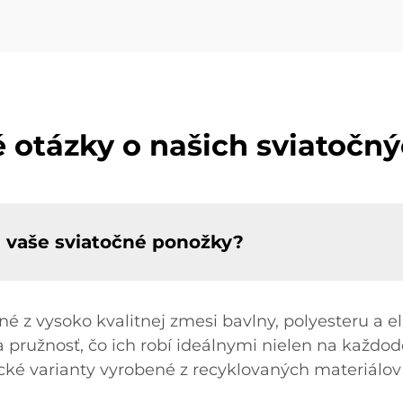
é otázky o našich sviatočn
é vaše sviatočné ponožky?
é z vysoko kvalitnej zmesi bavlny, polyesteru a e
a pružnosť, čo ich robí ideálnymi nielen na každod
ké varianty vyrobené z recyklovaných materiálov p