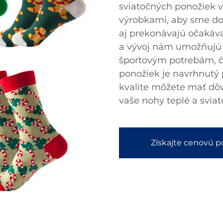
sviatočných ponožiek v
výrobkami, aby sme dod
aj prekonávajú očakáv
a vývoj nám umožňujú
športovým potrebám, č
ponožiek je navrhnutý 
kvalite môžete mať dôv
vaše nohy teplé a sviat
Získajte cenovú 