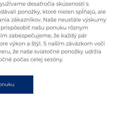
yužívame desaťročia skúseností s
ávali ponožky, ktoré nielen spĺňajú, ale
ania zákazníkov. Naše neustále výskumy
 prispôsobiť našu ponuku rôznym
ím zabezpečujeme, že každý pár
pre výkon a štýl. S naším záväzkom voči
eru, že naše sviatočné ponožky udržia
očné počas celej sezóny.
ponuku