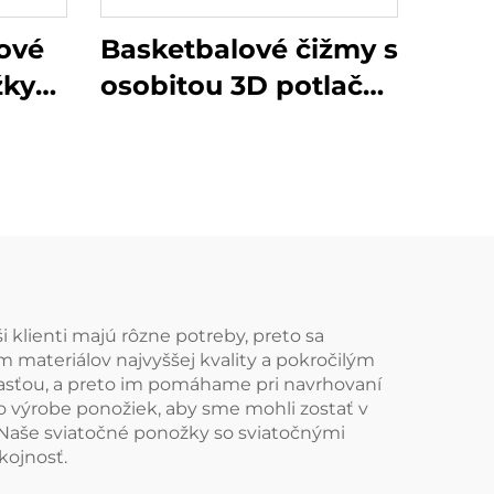
lové
Basketbalové čižmy s
žky
osobitou 3D potlačou
om
športové ponožky na
mačné
mieru
 klienti majú rôzne potreby, preto sa
 materiálov najvyššej kvality a pokročilým
účasťou, a preto im pomáhame pri navrhovaní
o výrobe ponožiek, aby sme mohli zostať v
 Naše sviatočné ponožky so sviatočnými
kojnosť.