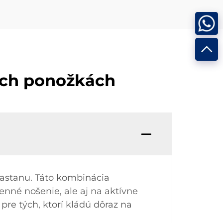
ých ponožkách
lastanu. Táto kombinácia
enné nošenie, ale aj na aktívne
re tých, ktorí kládú dôraz na