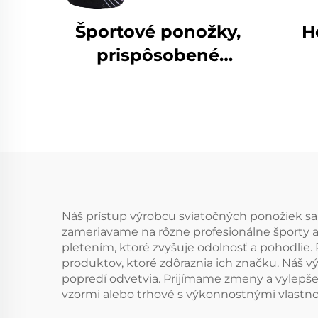
Športové ponožky,
H
prispôsobené
sublimačné
potlačované
cyklistické
kompresné športové
ponožky
pon
Náš prístup výrobcu sviatočných ponožiek sa 
zameriavame na rôzne profesionálne športy a 
pletením, ktoré zvyšuje odolnosť a pohodlie.
produktov, ktoré zdôraznia ich značku. Náš 
popredí odvetvia. Prijímame zmeny a vylepše
vzormi alebo trhové s výkonnostnými vlastn