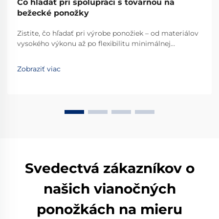
Čo hľadať pri spolupráci s továrňou na
bežecké ponožky
Zistite, čo hľadať pri výrobe ponožiek – od materiálov
vysokého výkonu až po flexibilitu minimálnej
objednávky a certifikácie ISO. Zabezpečte si kvalitu,
škálovateľnosť a dodržiavanie noriem. Požiadajte dnes
Zobraziť viac
o kontrolný zoznam auditu továrne.
Svedectvá zákazníkov o
našich vianočných
ponožkách na mieru