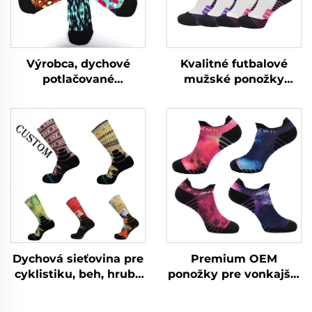
Výrobca, dychové
Kvalitné futbalové
potlačované
mužské ponožky
tréningové ponožky,
veľkoobchodom
mužské športové
športové sublimačné
ponožky na mieru
ponožky
Dychová sieťovina pre
Premium OEM
cyklistiku, beh, hrubé
ponožky pre vonkajšie
dychové basketbalové
aktivity cyklistiku beh
ponožky s uterákom,
pre výrobu vlastných