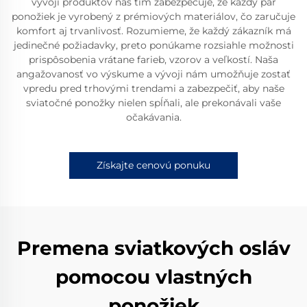
vývoji produktov náš tím zabezpečuje, že každý pár
ponožiek je vyrobený z prémiových materiálov, čo zaručuje
komfort aj trvanlivosť. Rozumieme, že každý zákazník má
jedinečné požiadavky, preto ponúkame rozsiahle možnosti
prispôsobenia vrátane farieb, vzorov a veľkostí. Naša
angažovanosť vo výskume a vývoji nám umožňuje zostať
vpredu pred trhovými trendami a zabezpečiť, aby naše
sviatočné ponožky nielen spĺňali, ale prekonávali vaše
očakávania.
Získajte cenovú ponuku
Premena sviatkových osláv
pomocou vlastných
ponožiek