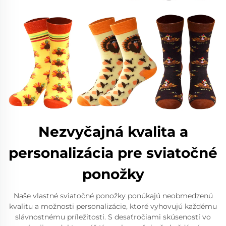
Nezvyčajná kvalita a
personalizácia pre sviatočné
ponožky
Naše vlastné sviatočné ponožky ponúkajú neobmedzenú
kvalitu a možnosti personalizácie, ktoré vyhovujú každému
slávnostnému príležitosti. S desaťročiami skúseností vo