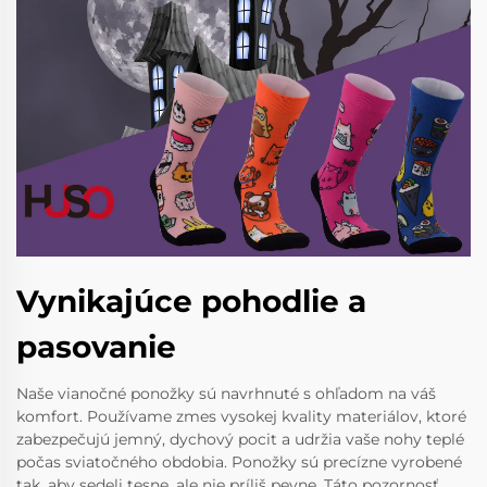
Vynikajúce pohodlie a
pasovanie
Naše vianočné ponožky sú navrhnuté s ohľadom na váš
komfort. Používame zmes vysokej kvality materiálov, ktoré
zabezpečujú jemný, dychový pocit a udržia vaše nohy teplé
počas sviatočného obdobia. Ponožky sú precízne vyrobené
tak, aby sedeli tesne, ale nie príliš pevne. Táto pozornosť