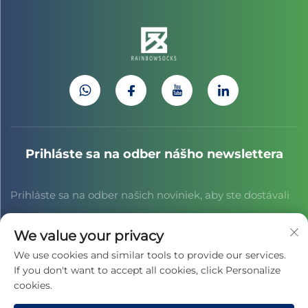
Prihláste sa na odber nášho newslettera
Prihláste sa na odber našich noviniek, aby ste dostávali
najnovšie správy z odvetvia, aktualizácie a poznatky od
We value your privacy
nášho tímu.
We use cookies and similar tools to provide our services.
If you don't want to accept all cookies, click Personalize
cookies.
Prihlásiť sa