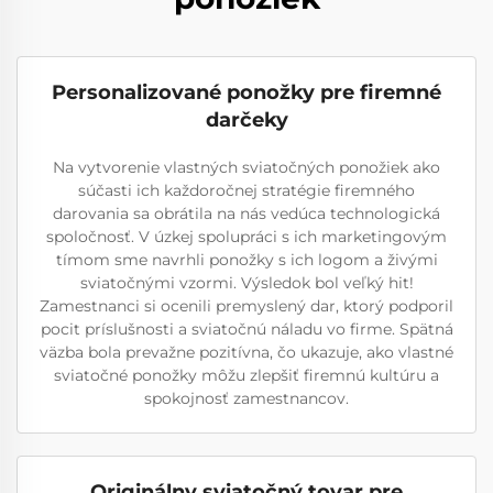
Personalizované ponožky pre firemné
darčeky
Na vytvorenie vlastných sviatočných ponožiek ako
súčasti ich každoročnej stratégie firemného
darovania sa obrátila na nás vedúca technologická
spoločnosť. V úzkej spolupráci s ich marketingovým
tímom sme navrhli ponožky s ich logom a živými
sviatočnými vzormi. Výsledok bol veľký hit!
Zamestnanci si ocenili premyslený dar, ktorý podporil
pocit príslušnosti a sviatočnú náladu vo firme. Spätná
väzba bola prevažne pozitívna, čo ukazuje, ako vlastné
sviatočné ponožky môžu zlepšiť firemnú kultúru a
spokojnosť zamestnancov.
Originálny sviatočný tovar pre