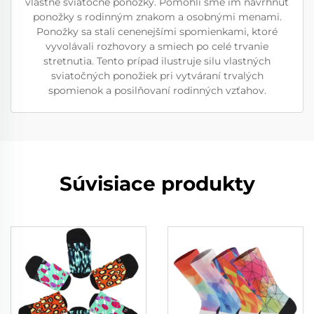
vlastné sviatočné ponožky. Pomohli sme im navrhnúť
ponožky s rodinným znakom a osobnými menami.
Ponožky sa stali cenenejšími spomienkami, ktoré
vyvolávali rozhovory a smiech po celé trvanie
stretnutia. Tento prípad ilustruje silu vlastných
sviatočných ponožiek pri vytváraní trvalých
spomienok a posilňovaní rodinných vzťahov.
Súvisiace produkty