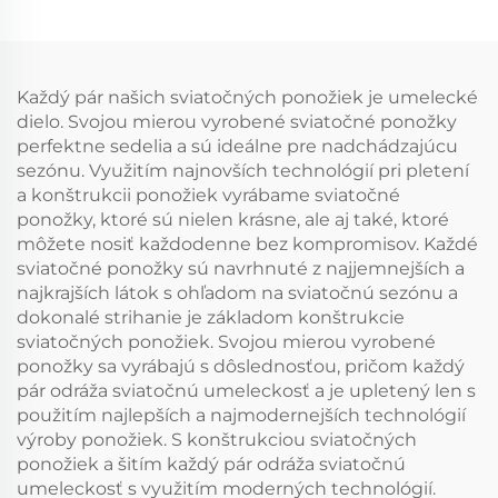
športové ponožky na
krátkych pletených
mieru
športových ponožiek
Každý pár našich sviatočných ponožiek je umelecké
dielo. Svojou mierou vyrobené sviatočné ponožky
perfektne sedelia a sú ideálne pre nadchádzajúcu
sezónu. Využitím najnovších technológií pri pletení
a konštrukcii ponožiek vyrábame sviatočné
ponožky, ktoré sú nielen krásne, ale aj také, ktoré
môžete nosiť každodenne bez kompromisov. Každé
sviatočné ponožky sú navrhnuté z najjemnejších a
najkrajších látok s ohľadom na sviatočnú sezónu a
dokonalé strihanie je základom konštrukcie
sviatočných ponožiek. Svojou mierou vyrobené
ponožky sa vyrábajú s dôslednosťou, pričom každý
pár odráža sviatočnú umeleckosť a je upletený len s
použitím najlepších a najmodernejších technológií
výroby ponožiek. S konštrukciou sviatočných
ponožiek a šitím každý pár odráža sviatočnú
umeleckosť s využitím moderných technológií.