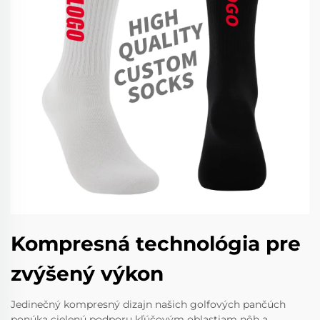
Kompresná technológia pre
zvýšený výkon
Jedinečný kompresný dizajn našich golfových pančúch
ponúka cielenú podporu kľúčovým oblastiam nôh a