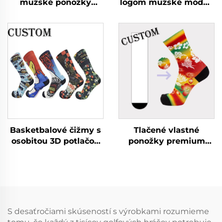
mužské ponožky
logom mužské módne
veľkoobchodom
potlačené jazdecké
športové sublimačné
ponožky online
ponožky
ponožky
Basketbalové čižmy s
Tlačené vlastné
osobitou 3D potlačou
ponožky premium
športové ponožky na
atletické mužstvo
mieru
vlastné ponožky 3D
tlačené ponožky
S desaťročiami skúseností s výrobkami rozumieme