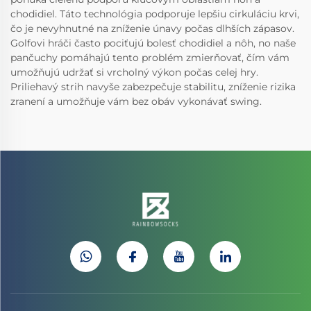
chodidiel. Táto technológia podporuje lepšiu cirkuláciu krvi,
čo je nevyhnutné na zníženie únavy počas dlhších zápasov.
Golfovi hráči často pociťujú bolesť chodidiel a nôh, no naše
pančuchy pomáhajú tento problém zmierňovať, čím vám
umožňujú udržať si vrcholný výkon počas celej hry.
Priliehavý strih navyše zabezpečuje stabilitu, zníženie rizika
zranení a umožňuje vám bez obáv vykonávať swing.