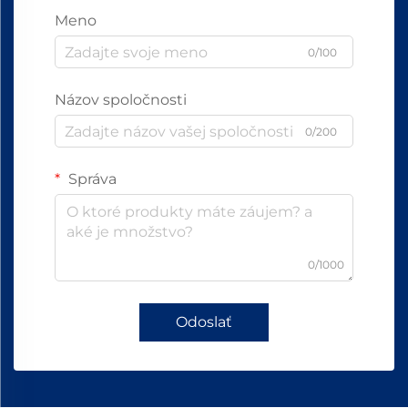
Meno
0/100
Názov spoločnosti
0/200
Správa
0/1000
Odoslať