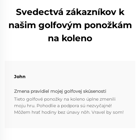
Svedectvá zákazníkov k
našim golfovým ponožkám
na koleno
John
Zmena pravidiel mojej golfovej skúsenosti
Tieto golfové ponožky na koleno úplne zmenili
moju hru. Pohodlie a podpora sú nezvyčajné!
Môžem hrať hodiny bez únavy nôh. Vravel by som!