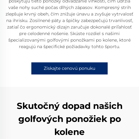
poskytujú tieto ponožky odvádzanie vlhkosti, čím udržia
vaše nohy suché počas dlhých zápasov. Kompresný strih
zlepšuje krvný obeh, čím znižuje únavu a zvyšuje vytrvalosť
na ihrisku. Zosilnené päty a špičky zabezpečujú trvanlivosť,
zatiaľ čo ergonomický dizajn zaručuje dokonalé príľahlosť
pre celodenné nošenie. Skúste rozdiel s našimi
špecializovanými golfovými ponožkami po kolene, ktoré
reagujú na špecifické požiadavky tohto športu.
Získajte cenovú ponuku
Skutočný dopad našich
golfových ponožiek po
kolene