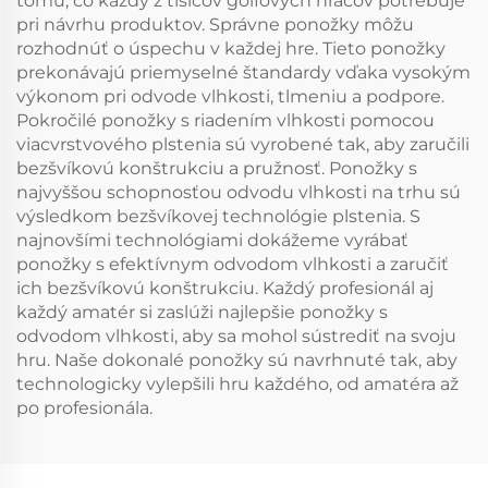
tomu, čo každý z tisícov golfových hráčov potrebuje
pri návrhu produktov. Správne ponožky môžu
rozhodnúť o úspechu v každej hre. Tieto ponožky
prekonávajú priemyselné štandardy vďaka vysokým
výkonom pri odvode vlhkosti, tlmeniu a podpore.
Pokročilé ponožky s riadením vlhkosti pomocou
viacvrstvového plstenia sú vyrobené tak, aby zaručili
bezšvíkovú konštrukciu a pružnosť. Ponožky s
najvyššou schopnosťou odvodu vlhkosti na trhu sú
výsledkom bezšvíkovej technológie plstenia. S
najnovšími technológiami dokážeme vyrábať
ponožky s efektívnym odvodom vlhkosti a zaručiť
ich bezšvíkovú konštrukciu. Každý profesionál aj
každý amatér si zaslúži najlepšie ponožky s
odvodom vlhkosti, aby sa mohol sústrediť na svoju
hru. Naše dokonalé ponožky sú navrhnuté tak, aby
technologicky vylepšili hru každého, od amatéra až
po profesionála.