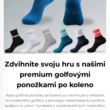
Zdvihnite svoju hru s našimi
premium golfovými
ponožkami po koleno
Naše golfové ponožky po koleno sú navrhnuté s ohľadom
na moderného golfistu a ponúkajú neobmedzený komfort,
podporu a výkon. Vyrobené z vysokokvalitných materiálov