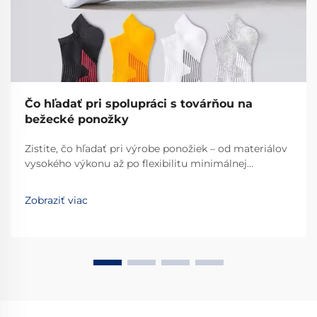
Čo hľadať pri spolupráci s továrňou na
bežecké ponožky
Zistite, čo hľadať pri výrobe ponožiek – od materiálov
vysokého výkonu až po flexibilitu minimálnej
objednávky a certifikácie ISO. Zabezpečte si kvalitu,
škálovateľnosť a dodržiavanie noriem. Požiadajte dnes
Zobraziť viac
o kontrolný zoznam auditu továrne.