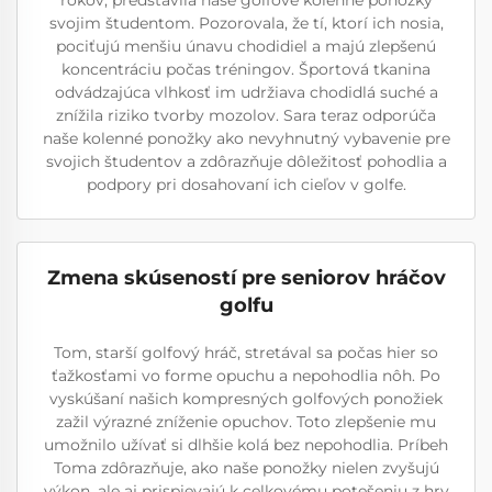
rokov, predstavila naše golfové kolenné ponožky
svojim študentom. Pozorovala, že tí, ktorí ich nosia,
pociťujú menšiu únavu chodidiel a majú zlepšenú
koncentráciu počas tréningov. Športová tkanina
odvádzajúca vlhkosť im udržiava chodidlá suché a
znížila riziko tvorby mozolov. Sara teraz odporúča
naše kolenné ponožky ako nevyhnutný vybavenie pre
svojich študentov a zdôrazňuje dôležitosť pohodlia a
podpory pri dosahovaní ich cieľov v golfe.
Zmena skúseností pre seniorov hráčov
golfu
Tom, starší golfový hráč, stretával sa počas hier so
ťažkosťami vo forme opuchu a nepohodlia nôh. Po
vyskúšaní našich kompresných golfových ponožiek
zažil výrazné zníženie opuchov. Toto zlepšenie mu
umožnilo užívať si dlhšie kolá bez nepohodlia. Príbeh
Toma zdôrazňuje, ako naše ponožky nielen zvyšujú
výkon, ale aj prispievajú k celkovému potešeniu z hry