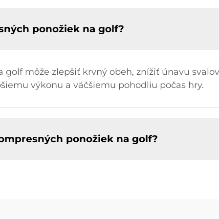
ných ponožiek na golf?
golf môže zlepšiť krvný obeh, znížiť únavu svalo
epšiemu výkonu a väčšiemu pohodliu počas hry.
kompresných ponožiek na golf?