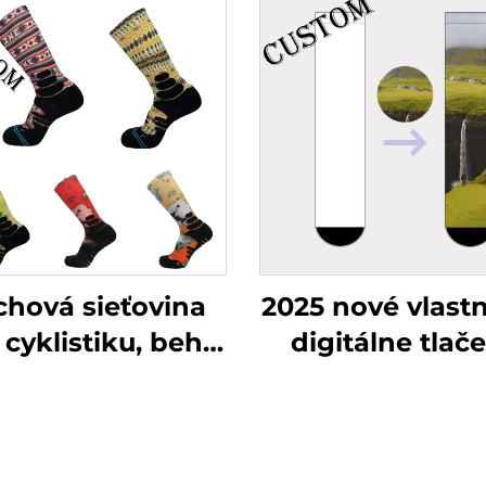
hová sieťovina
2025 nové vlast
 cyklistiku, beh,
digitálne tlač
rubé dychové
bezšvíkové
basketbalové
polyetyléno
žky s uterákom,
vlastné
tové ponožky na