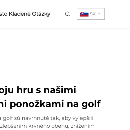
sto Kladené Otázky
SK
oju hru s našimi
i ponožkami na golf
olf sú navrhnuté tak, aby vylepšili
u zlepšením krvného obehu, znížením