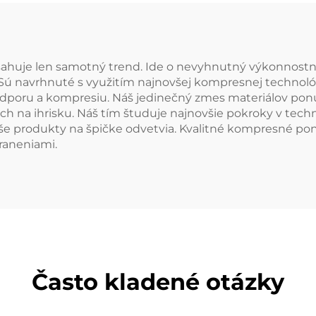
mieru
huje len samotný trend. Ide o nevyhnutný výkonnostný 
u. Sú navrhnuté s využitím najnovšej kompresnej technol
podporu a kompresiu. Náš jedinečný zmes materiálov pon
ch na ihrisku. Náš tím študuje najnovšie pokroky v tec
aše produkty na špičke odvetvia. Kvalitné kompresné pon
raneniami.
Často kladené otázky