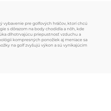
a bežné ponožky
vybavenie pre golfových hráčov, ktorí chcú
ógie s dôrazom na body chodidla a nôh, kde
úka dlhotrvajúcu priepustnosť vzduchu a
hnológii kompresných ponožiek aj meniace sa
ožky na golf zvyšujú výkon a sú vynikajúcim