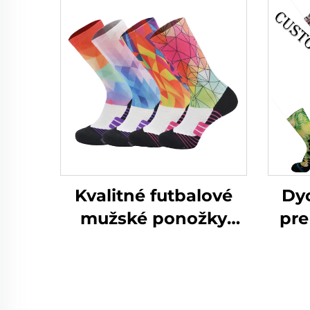
Kvalitné futbalové
Dyc
mužské ponožky
pre
veľkoobchodom
h
športové sublimačné
ponožky
pono
špor