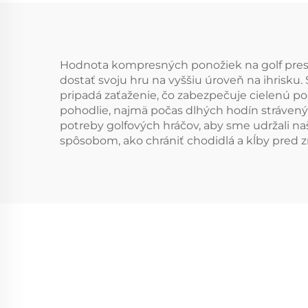
Hodnota kompresných ponožiek na golf presa
dostať svoju hru na vyššiu úroveň na ihrisk
pripadá zaťaženie, čo zabezpečuje cielenú 
pohodlie, najmä počas dlhých hodín strávený
potreby golfových hráčov, aby sme udržali n
spôsobom, ako chrániť chodidlá a kĺby pred z