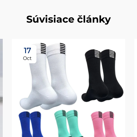
Súvisiace články
17
Oct