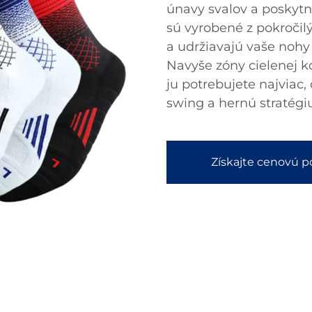
únavy svalov a poskyt
sú vyrobené z pokročil
a udržiavajú vaše nohy
Navyše zóny cielenej 
ju potrebujete najviac,
swing a hernú stratégi
Získajte cenovú 