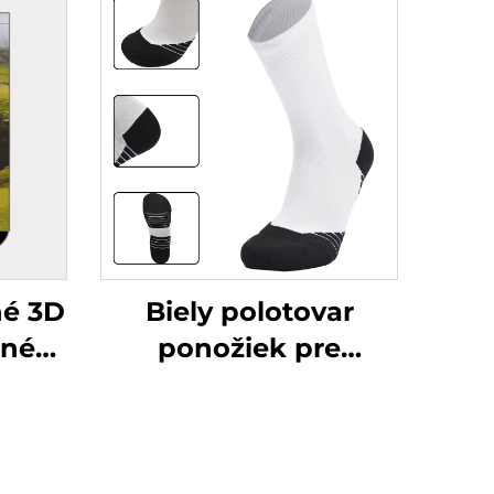
né 3D
Biely polotovar
ené
ponožiek pre
sublimačný potlač,
vé
výrobca
veľkoobchodom,
svetlé farby, športové