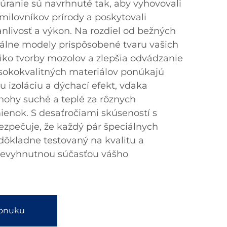
úranie sú navrhnuté tak, aby vyhovovali
ilovníkov prírody a poskytovali
anlivosť a výkon. Na rozdiel od bežných
iálne modely prispôsobené tvaru vašich
iziko tvorby mozolov a zlepšia odvádzanie
ysokokvalitných materiálov ponúkajú
u izoláciu a dýchací efekt, vďaka
nohy suché a teplé za rôznych
enok. S desaťročiami skúseností s
zpečuje, že každý pár špeciálnych
 dôkladne testovaný na kvalitu a
 nevyhnutnou súčasťou vášho
ponuku