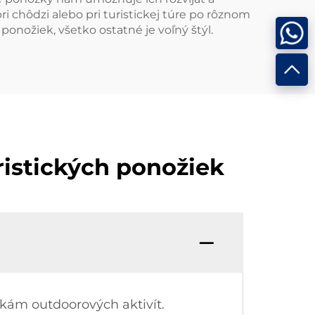
i chôdzi alebo pri turistickej túre po rôznom
nožiek, všetko ostatné je voľný štýl.
ristických ponožiek
vkám outdoorových aktivít.