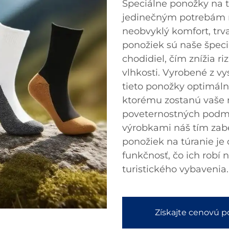
Špeciálne ponožky na t
jedinečným potrebám m
neobvyklý komfort, trv
ponožiek sú naše špec
chodidiel, čím znížia r
vlhkosti. Vyrobené z v
tieto ponožky optimáln
ktorému zostanú vaše 
poveternostných podmi
výrobkami náš tím zabe
ponožiek na túranie je
funkčnosť, čo ich robí
turistického vybavenia.
Získajte cenovú 