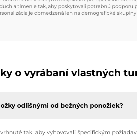
zduch a tlmenie tak, aby poskytovali potrebnú podporu pr
sonalizácia je obmedzená len na demografické skupiny po
ky o vyrábaní vlastných tu
onožky odlišnými od bežných ponožiek?
avrhnuté tak, aby vyhovovali špecifickým požiada