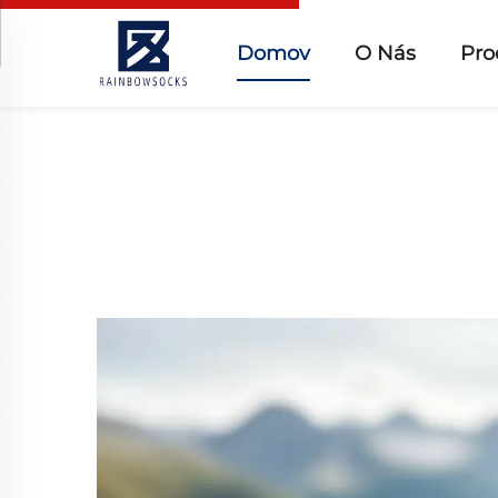
Domov
O Nás
Pro