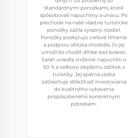
dlhých túr problémy so
štandardnými ponožkami, ktoré
spôsobovali napuchliny a únavu. Po
prechode na naše vlastné turisticke
ponožky zažila výrazný rozdiel.
Ponožky poskytujú cieľové tlmenie
a podporu oblúka chodidla, čo jej
umožnilo chodiť dlhšie bez bolesti.
Sarah uviedla zníženie napuchlín o
50 % a celkovo zlepšenú zážitok z
turistiky. Jej spätná väzba
zdôrazňuje dôležitosť investovania
do kvalitného vybavenia
prispôsobeného konkrétnym
potrebám.