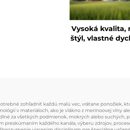
iarske ponožky,
né tepelné teplé
ponožky v
Vysoká kvalita,
šachovnici,
štýl, vlastné dy
protišmykové
proti-baktéri
nožky z merino
turistické špor
vlny
ponožky z mer
vlny
 je potrebné zohľadniť každú malú vec, vrátane ponožiek,
ológií v materiáloch, ako je vlákno z merinoovej vlny al
odlné za všetkých podmienok, mokrých alebo suchých, 
ným preskúmaním každého kanála, výberu zdrojov, proces
. Porozumenie viacerým disciplínam pre špeciálne určen