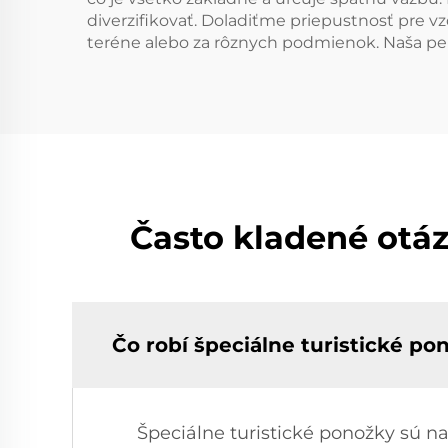
diverzifikovať. Doladiťme priepustnosť pre v
teréne alebo za rôznych podmienok. Naša per
Často kladené otáz
Čo robí špeciálne turistické p
Špeciálne turistické ponožky sú n