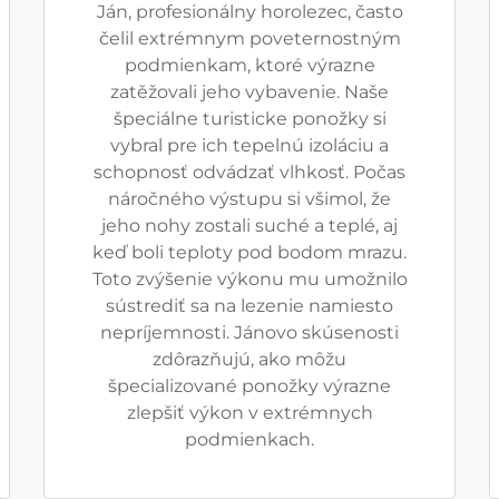
Ján, profesionálny horolezec, často
čelil extrémnym poveternostným
podmienkam, ktoré výrazne
zatěžovali jeho vybavenie. Naše
špeciálne turisticke ponožky si
vybral pre ich tepelnú izoláciu a
schopnosť odvádzať vlhkosť. Počas
náročného výstupu si všimol, že
jeho nohy zostali suché a teplé, aj
keď boli teploty pod bodom mrazu.
Toto zvýšenie výkonu mu umožnilo
sústrediť sa na lezenie namiesto
nepríjemnosti. Jánovo skúsenosti
zdôrazňujú, ako môžu
špecializované ponožky výrazne
zlepšiť výkon v extrémnych
podmienkach.