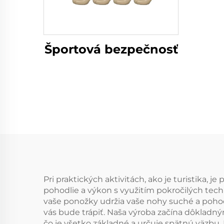
lyž
zim
Športová bezpečnosť
po
Pri praktických aktivitách, ako je turistika,
pohodlie a výkon s využitím pokročilých techn
vaše ponožky udržia vaše nohy suché a poh
vás bude trápiť. Naša výroba začína dôklad
čo je všetko základné a určuje spätnú väzbu