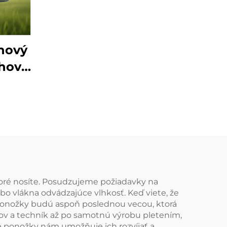
horolezectvo
športové
odvádzajúce vlhkosť
 nový
mäkké lyžiarske
chové
turistickej ponožky z
ové
merino vlny
tové
ino
 ktoré nosíte. Posudzujeme požiadavky na
ebo vlákna odvádzajúce vlhkosť. Keď viete, že
ponožky budú aspoň poslednou vecou, ktorá
ov a techník až po samotnú výrobu pletením,
é ponožky nám umožňuje ich rozvíjať a