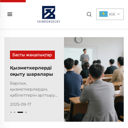
KK
Басты жаңалықтар
Қызметкерлерді
оқыту шаралары
Барлық
қызметкерлердің
қабілеттерін арттыру
мақсатында
2025-09-17
компаниямыз ретімен
барлық лауазымдарды
қамтитын
қызметкерлерді оқыту