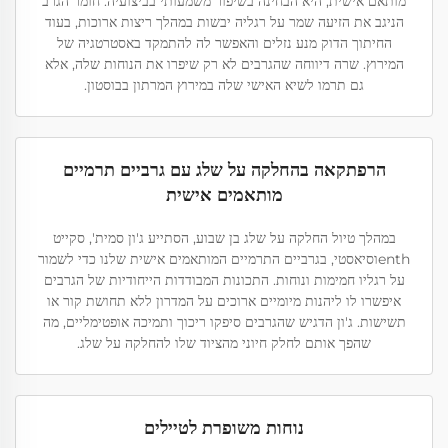
מותאם אישית, היא הבחינה בשיפור משמעותי בביצועיה. חומר הגרב
הניגב את הזיעה שמר על רגליה יבשות במהלך ריצות ארוכות, בעוד
החיתוך הדוק מנע נזלים והאפשר לה להתמקד באסטרטגיה של
המירוץ. שרה דיווחה שהגרבים לא רק שיפרו את הנוחות שלה, אלא
גם תרמו לשיא האישי שלה במירוץ המרתון בבוסטון.
הרפתקאה בהחלקה על שלג עם גרביים תרמיים
מותאמים אישית
במהלך טיול החלקה על שלג בן שבוע, הסתייע ג'ון סמית', סקייט
enthוסיאסטי, בגרביים התרמיים המותאמים אישית שלנו כדי לשמור
על רגליו חמימות ונוחות. התכונות המבודדות הייחודיות של הגרבים
איפשרו לו ליהנות מיומיים ארוכים על המדרון ללא תחושת קור או
תשישות. ג'ון הדגיש שהגרבים סיפקו ריכוך ותמיכה אופטימליים, מה
שהפך אותם לחלק חיוני מהציוד שלו להחלקה על שלג.
נוחות משופרת לטיילים