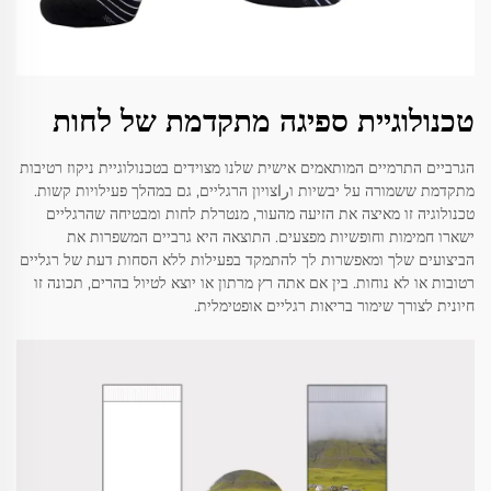
טכנולוגיית ספיגה מתקדמת של לחות
הגרביים התרמיים המותאמים אישית שלנו מצוידים בטכנולוגיית ניקוז רטיבות
מתקדמת ששמורה על יבשיות וراצויון הרגליים, גם במהלך פעילויות קשות.
טכנולוגיה זו מאיצה את הזיעה מהעור, מנטרלת לחות ומבטיחה שהרגליים
ישארו חמימות וחופשיות מפצעים. התוצאה היא גרביים המשפרות את
הביצועים שלך ומאפשרות לך להתמקד בפעילות ללא הסחות דעת של רגליים
רטובות או לא נוחות. בין אם אתה רץ מרתון או יוצא לטיול בהרים, תכונה זו
חיונית לצורך שימור בריאות רגליים אופטימלית.