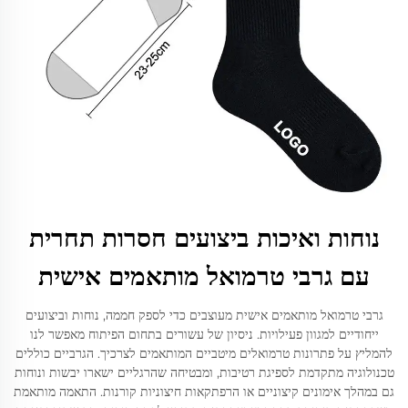
נוחות ואיכות ביצועים חסרות תחרית
עם גרבי טרמואל מותאמים אישית
גרבי טרמואל מותאמים אישית מעוצבים כדי לספק חממה, נוחות וביצועים
ייחודיים למגוון פעילויות. ניסיון של עשורים בתחום הפיתוח מאפשר לנו
להמליץ על פתרונות טרמואלים מיטביים המותאמים לצרכיך. הגרביים כוללים
טכנולוגיה מתקדמת לספיגת רטיבות, ומבטיחה שהרגליים ישארו יבשות ונוחות
גם במהלך אימונים קיצוניים או הרפתקאות חיצוניות קורנות. התאמה מותאמת