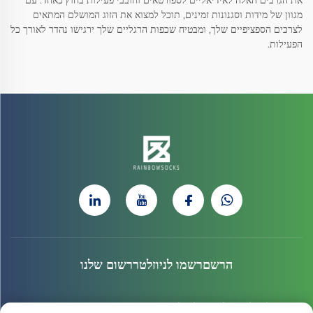
את הגרבים האלה לאידיאליים לספורטאים וחובבי פעילות בחוץ כאחד. עם
מגוון של מידות וסגנונות זמינים, תוכל למצוא את הזוג המושלם המתאים
לצרכים הספציפיים שלך, ומבטיח שכפות הרגליים שלך ירגישו נהדר לאורך כל
הפעילות.
הרשםרשמו לניוזלטררשום שלנו
הצטרף לניוזלטר שלנו כדי לקבל את החדשות האחרונות, העדכונים