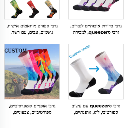
גרבי כדורגל איכותיים לגברים,
גרבי ספורט מותאמים אישית,
גרבי סqueezer, למכירה
נושמים, עבים, עם רשת
בجملת, גרבי ספורט מדוייקים
לאופניים, ריצה, כדורסל ולחוף
גרבי סqueezer עם עיצוב
גרבי אופניים קומפרסיביים,
ספורטיבי, לוגו, אופנתיים,
ספורטיביים, צבעוניים,
מודפסים, לרכיבה על סוס,
מותאמים אישית, עם הדפס
לרכישה מקוונת
סאבלימציה חיצוני