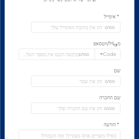
אימייל
0/100
מوباיל/ווטסאפ
Code
0/100
שם
0/100
שם החברה
0/200
הודעה