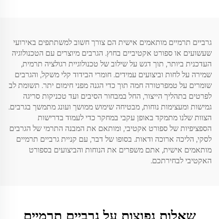
גרביים תרמיים מותאמים אישית הם צורך חשוב למשתתפים באירועי
שעשועים או ספורט אקטיביים בחוץ. הגרבים מיוצרים עם הטכנולוגיה
העדכנית ביותר, תוך דגש על שילוב של טכנולוגיית רגולציה תרמית,
שמירה על לחות וביצועים עמידים. חומרי הבידוד קלי משקל, והגרבים
שומרים על טמפרטורה חמה תוך כדי הגנה מפני חימום יתר. תשומת לב
לפרטים בתהליך הייצור, החל במבחור הסיבים ועד טכניקות סריגה
גמישות ומעצימות נוחות, מבטיחה שימוש ממושך ועונג מתמשך בגרבים.
הצוות שלנו מתמקד באופן עקבי במחקר כדי לעמוד בדרישות
הספציפיות של ספורט אקטיבי, ומותאם את המבנה התרמי של הגרבים
לסקי, הליכה ארוכה ודאות. בסופו של דבר, עם קניית גרביים תרמיים
מותאמים אישית, אתם משפרים את הנוחות והביצועים בספורט
האקטיבי לבחירתכם.
שאלות נפוצות על גרביים תרמיים