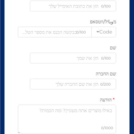
0/100
מوباיל/ווטסאפ
Code
0/100
שם
0/100
שם החברה
0/200
הודעה
0/1000