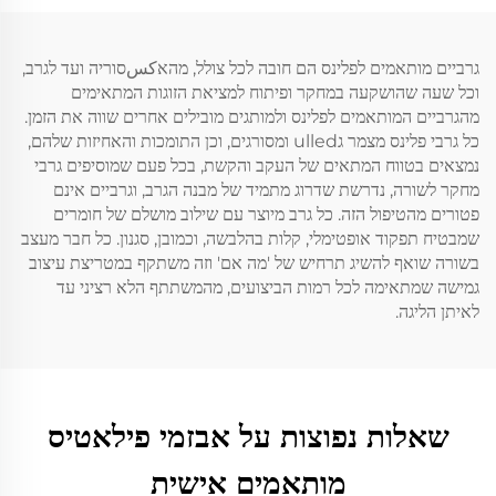
גרביים מותאמים לפלינס הם חובה לכל צולל, מהאكسסוריה ועד לגרב,
וכל שעה שהושקעה במחקר ופיתוח למציאת הזוגות המתאימים
מהגרביים המותאמים לפלינס ולמותגים מובילים אחרים שווה את הזמן.
כל גרבי פלינס מצמר גulled ומסורגים, וכן התומכות והאחיזות שלהם,
נמצאים בטווח המתאים של העקב והקשת, בכל פעם שמוסיפים גרבי
מחקר לשורה, נדרשת שדרוג מתמיד של מבנה הגרב, וגרביים אינם
פטורים מהטיפול הזה. כל גרב מיוצר עם שילוב מושלם של חומרים
שמבטיח תפקוד אופטימלי, קלות בהלבשה, וכמובן, סגנון. כל חבר מעצב
בשורה שואף להשיג תרחיש של 'מה אם' וזה משתקף במטריצת עיצוב
גמישה שמתאימה לכל רמות הביצועים, מהמשתתף הלא רציני עד
לאיתן הליגה.
שאלות נפוצות על אבזמי פילאטיס
מותאמים אישית