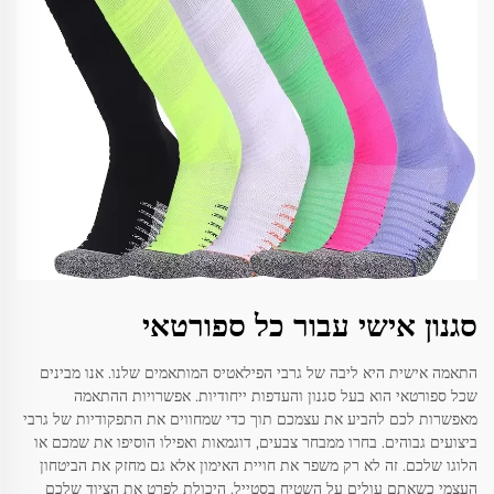
סגנון אישי עבור כל ספורטאי
התאמה אישית היא ליבה של גרבי הפילאטיס המותאמים שלנו. אנו מבינים
שכל ספורטאי הוא בעל סגנון והעדפות ייחודיות. אפשרויות ההתאמה
מאפשרות לכם להביע את עצמכם תוך כדי שמחווים את התפקודיות של גרבי
ביצועים גבוהים. בחרו ממבחר צבעים, דוגמאות ואפילו הוסיפו את שמכם או
הלוגו שלכם. זה לא רק משפר את חויית האימון אלא גם מחזק את הביטחון
העצמי כשאתם עולים על השטיח בסטייל. היכולת לפרט את הציוד שלכם