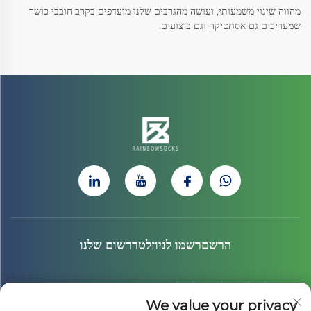
מהווה שינוי משמעותי, ועושה מהגרבים שלנו מועדפים בקרב חובבי כושר
שמעריכים גם אסתטיקה וגם ביצועים.
הרשםרשמו לניוזלטררשום שלנו
הצטרף לניוזלטר שלנו כדי לקבל את החדשות האחרונות, העדכונים
We value your privacy
והתובנות מהצוות שלנו.