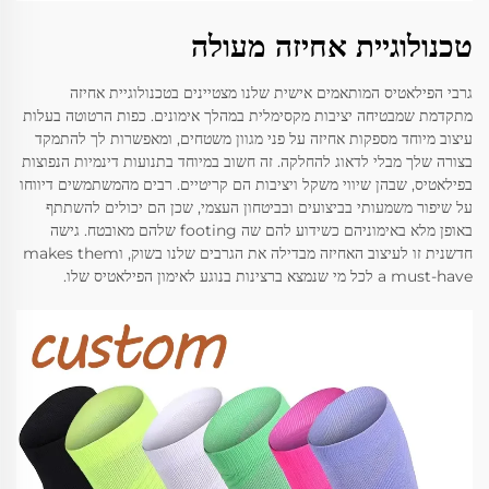
טכנולוגיית אחיזה מעולה
גרבי הפילאטיס המותאמים אישית שלנו מצטיינים בטכנולוגיית אחיזה
מתקדמת שמבטיחה יציבות מקסימלית במהלך אימונים. כפות הרטוטה בעלות
עיצוב מיוחד מספקות אחיזה על פני מגוון משטחים, ומאפשרות לך להתמקד
בצורה שלך מבלי לדאוג להחלקה. זה חשוב במיוחד בתנועות דינמיות הנפוצות
בפילאטיס, שבהן שיווי משקל ויציבות הם קריטיים. רבים מהמשתמשים דיווחו
על שיפור משמעותי בביצועים ובביטחון העצמי, שכן הם יכולים להשתתף
באופן מלא באימוניהם כשידוע להם שה footing שלהם מאובטח. גישה
חדשנית זו לעיצוב האחיזה מבדילה את הגרבים שלנו בשוק, וmakes them
a must-have לכל מי שנמצא ברצינות בנוגע לאימון הפילאטיס שלו.