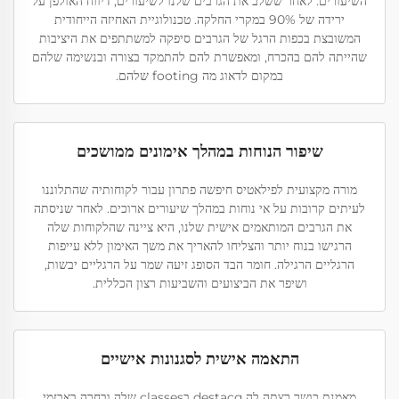
השיעורים. לאחר ששלב את הגרבים שלנו לשיעורים, דיווח האולפן על
ירידה של 90% במקרי החלקה. טכנולוגיית האחיזה הייחודית
המשובצת בכפות הרגל של הגרבים סיפקה למשתתפים את היציבות
שהייתה להם בהכרח, ומאפשרת להם להתמקד בצורה ובנשימה שלהם
במקום לדאוג מה footing שלהם.
שיפור הנוחות במהלך אימונים ממושכים
מורה מקצועית לפילאטיס חיפשה פתרון עבור לקוחותיה שהתלוננו
לעיתים קרובות על אי נוחות במהלך שיעורים ארוכים. לאחר שניסתה
את הגרבים המותאמים אישית שלנו, היא ציינה שהלקוחות שלה
הרגישו בנוח יותר והצליחו להאריך את משך האימון ללא עייפות
הרגליים הרגילה. חומר הבד הסופג זיעה שמר על הרגליים יבשות,
ושיפר את הביצועים והשביעות רצון הכללית.
התאמה אישית לסגנונות אישיים
מאמנת כושר רצתה לה destacq בclasses שלה ובחרה באבזמי