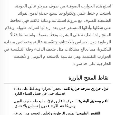
تُصنع هذه الجوارب الصوفية من صوف ميرينو عالي الجودة،
باستخدام خلط علمي وتكنولوجيا نسيج حديثة لدمج الفوائد
الطبيعية للصوف مع مرونة استثنائية ومتانة فائقة. فهي تحافظ
على شكلها وأدائها المستقر حتى بعد ارتدائها لفترات طويلة. ويقدّم
المنتج راحةً لطيفة على البشرة، ودفئًا متفوقًا، وامتصاصًا فعّالًا
للرطوبة دون إحساس بالاختناق، وتنفّسية عالية، وخصائص مضادة
للبكتيريا، مما يعالج مشكلات مثل ضعف الدفء وقلة التنفّسية في
الجوارب التقليدية. وهي مناسبة للاستخدام اليومي والأنشطة
الخارجية على حد سواء.
نقاط المنتج البارزة
عزل حراري بدرجة حرارة ثابتة:
يحجز الحرارة ويحافظ على دفء
قدميك حتى في فصل الشتاء البارد.
ناعم وصديق للبشرة:
الصوف ناعمٌ ورقيقٌ، ما يجعله خفيف الوزن
ومريحًا عند الارتداء دون إحساس بالاختناق.
التنفس الطبيعي:
يمتص الرطوبة ويُخلّص الجسم من العرق،