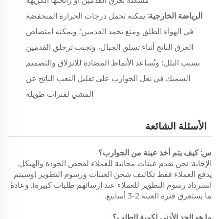
مشكلة تعرق القدمين أو رائحتها الكريهة
الرياضة الخارجية:
يمكنه تحمل درجات الحرارة المنخفضة
في الهواء الطلق ومنع تجمد القدمين؛ ويمكنه امتصاص
العرق الناتج أثناء تسلق الجبال، وتجنب تزحلق القدمين
بسبب البلل؛ وتُساعد الأنماط المضادة للانزلاق والتصميم
السميك في نعل الجوارب على تقليل التعب الناتج عن
المشي لفترات طويلة
الأسئلة الشائعة
س: كيف يتم أخذ عينة من الجوارب؟
الإجابة: نحن نقدم عينات مجانية للعملاء لفحص الجودة والهيكل.
يدفع العملاء فقط تكاليف شحن العينات ورسوم التطوير (وسيتم
استرداد رسوم التطوير للعملاء عند إرسائهم طلبات كبيرة). وعادةً
ما يستغرق فترة العينة 2-3 أسابيع.
ما هو الحد الأدنى لكمية الطلب؟