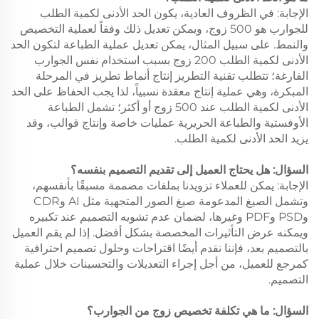
الإجابة: في الظروف العادية، يكون الحد الأدنى لكمية الطلب
للجوارب هو 500 زوج، ويمكن تعديل ذلك وفقاً لعملية التخصيص
والنمط. على سبيل المثال، يمكن تعديل عملية الطباعة لتكون الحد
الأدنى لكمية الطلب 200 زوج بسبب استخدام نفس الجوارب
الفارغة؛ تتطلب تقنية التطريز إنتاج أنماط تطريز في المرحلة
المبكرة، وهي عملية إنتاج معقدة نسبياً، لذا يجب الحفاظ على الحد
الأدنى لكمية الطلب عند 500 زوج أو أكثر؛ تشمل الطباعة
الأوفستية والطباعة الحريرية عمليات خاصة وإنتاج قوالب، وقد
يزيد الحد الأدنى لكمية الطلب.
السؤال: هل يحتاج العميل إلى تقديم التصميم بنفسه؟
الإجابة: يمكن للعملاء تزويدنا بملفات مصممة مسبقًا بأنفسهم،
وتشمل الصيغ المدعومة صيغ الصور المتجهية مثل AI وCDR
وPSD وPDF وغيرها، لضمان عدم تشويه التصميم عند تكبيره
ويمكنه عرض التأثيرات المخصصة بشكل أفضل. إذا لم يقم العميل
بالتصميم بعد، فإننا نقدم أيضًا اقتراحات وحلول تصميم احترافية
كمرجع للعميل، من أجل إجراء التعديلات والتحسينات خلال عملية
التصميم.
السؤال: ما هي تكلفة تخصيص زوج من الجوارب؟