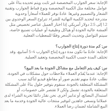
الإجابة: سعر الجوارب المخصصة غير ثابت ويتم تحديده بناءً على
عوامل مختلفة مثل الكمية المخصصة ونوع قماط الجوارب وتقنية
الشعار والتصميم وغيرها. عادةً نوفر للعملاء أسعاراً وحدوية
متدرجة لتحديد الكمية النهائية للشراء. تتراوح السعر الوحدوي بين
1.2 إلى 2.5 دولار أمريكي. إذا اختار العميل عناصر تخصيص مثل
أقمشة عالية الجودة أو هياكل وظيفية أو عمليات تصنيع خاصة،
سيتم التواصل وتحديث السعر وفقًا للمعطيات الفعلية.
س: كم مدة دورة إنتاج الجوارب؟
الإجابة: عادةً ما تكون مدة دورة إنتاج الجوارب 4-5 أسابيع، وقد
تختلف المدة حسب الكمية المخصصة وتعقيد العملية.
س: كيف يتم التعامل مع مشاكل الجودة ما بعد البيع؟
الإجابة: عندما يُقدّم العملاء ملاحظات حول مشكلات في الجودة،
نطلب عادةً منهم تقديم صور أو مقاطع فيديو لتأكيد سبب
المشكلة المتعلقة بالجودة. سنقوم بتوفير حلول بناءً على المشكلة
المتعلقة بالجودة، تشمل ولكن لا تقتصر على خصومات، أو
استبدال البضائع، أو تدابير أخرى. نحن نقدّر دائمًا تجربة الشراء لدى
عملائنا ونسعى جاهدين لتوفير منتجات عالية الجودة وخدمة ما بعد
البيع الشاملة لضمان رضا العملاء.