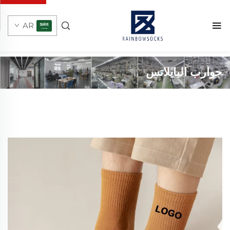
AR
جوارب البايلاتس