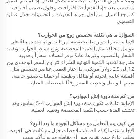
ويمكنه عرض التأثيرات المخصصة بشكل أفضل. إذا لم يقم العميل
بالتصميم بعد، فإننا نقدم أيضًا اقتراحات وحلول تصميم احترافية
كمرجع للعميل، من أجل إجراء التعديلات والتحسينات خلال عملية
التصميم.
السؤال: ما هي تكلفة تخصيص زوج من الجوارب؟
الإجابة: سعر الجوارب المخصصة غير ثابت ويتم تحديده بناءً على
عوامل مختلفة مثل الكمية المخصصة ونوع قماط الجوارب وتقنية
الشعار والتصميم وغيرها. عادةً نوفر للعملاء أسعاراً وحدوية
متدرجة لتحديد الكمية النهائية للشراء. تتراوح السعر الوحدوي بين
1.2 إلى 2.5 دولار أمريكي. إذا اختار العميل عناصر تخصيص مثل
أقمشة عالية الجودة أو هياكل وظيفية أو عمليات تصنيع خاصة،
سيتم التواصل وتحديث السعر وفقًا للمعطيات الفعلية.
س: كم مدة دورة إنتاج الجوارب؟
الإجابة: عادةً ما تكون مدة دورة إنتاج الجوارب 4-5 أسابيع، وقد
تختلف المدة حسب الكمية المخصصة وتعقيد العملية.
س: كيف يتم التعامل مع مشاكل الجودة ما بعد البيع؟
الإجابة: عندما يُقدّم العملاء ملاحظات حول مشكلات في الجودة،
نطلب عادةً منهم تقديم صور أو مقاطع فيديو لتأكيد سبب