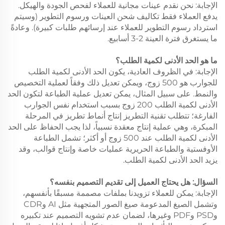
الإجابة: نحن نقدم عينات مجانية للعملاء لفحص الجودة والهيكل.
يدفع العملاء فقط تكاليف شحن العينات ورسوم التطوير (وسيتم
استرداد رسوم التطوير للعملاء عند إرسائهم طلبات كبيرة). وعادةً
ما يستغرق فترة العينة 2-3 أسابيع.
ما هو الحد الأدنى لكمية الطلب؟
الإجابة: في الظروف العادية، يكون الحد الأدنى لكمية الطلب
للجوارب هو 500 زوج، ويمكن تعديل ذلك وفقاً لعملية التخصيص
والنمط. على سبيل المثال، يمكن تعديل عملية الطباعة لتكون الحد
الأدنى لكمية الطلب 200 زوج بسبب استخدام نفس الجوارب
الفارغة؛ تتطلب تقنية التطريز إنتاج أنماط تطريز في المرحلة
المبكرة، وهي عملية إنتاج معقدة نسبياً، لذا يجب الحفاظ على الحد
الأدنى لكمية الطلب عند 500 زوج أو أكثر؛ تشمل الطباعة
الأوفستية والطباعة الحريرية عمليات خاصة وإنتاج قوالب، وقد
يزيد الحد الأدنى لكمية الطلب.
السؤال: هل يحتاج العميل إلى تقديم التصميم بنفسه؟
الإجابة: يمكن للعملاء تزويدنا بملفات مصممة مسبقًا بأنفسهم،
وتشمل الصيغ المدعومة صيغ الصور المتجهية مثل AI وCDR
وPSD وPDF وغيرها، لضمان عدم تشويه التصميم عند تكبيره