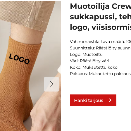
Muotoilija Crew
sukkapussi, te
logo, viisisorm
Vähimmäistilattava määrä: 10
Suunnittelu: Räätälöity suunn
Logo: Muotoiltu
Väri: Räätälöity väri
Koko: Mukautettu koko
Pakkaus: Mukautettu pakkaus
Hanki tarjous