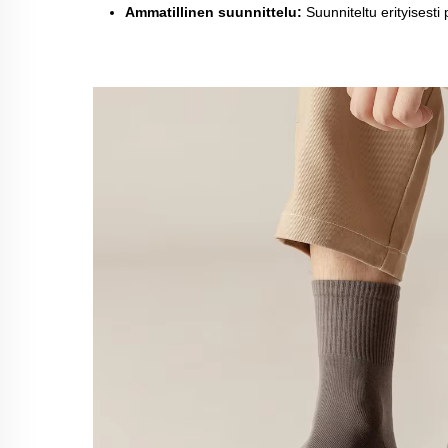
Ammatillinen suunnittelu:
Suunniteltu erityisesti 