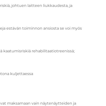
iskiä, johtuen laitteen liukkaudesta, ja
ereja estävän toiminnon ansiosta se voi myös
 kaatumisriskiä rehabilitaatiotreenissä;
otona kuljettaessa
outuvat maksamaan vain näytenäytteiden ja