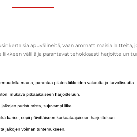
sinkertaisia apuvälineitä, vaan ammattimaisia laitteita, 
a liikkeen välillä ja parantavat tehokkaasti harjoittelun t
rmuudella maata, parantaa pilates-liikkeiden vakautta ja turvallisuutta.
iluton, mukava pitkäaikaiseen harjoitteluun.
 jalkojen puristumista, sujuvampi liike.
kä karise, sopii päivittäiseen korkeataajuiseen harjoitteluun.
kuta jalkojen voiman tuntemukseen.