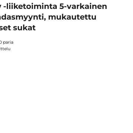
 -liiketoiminta 5-varkainen
hdasmyynti, mukautettu
iset sukat
0 paria
ittelu