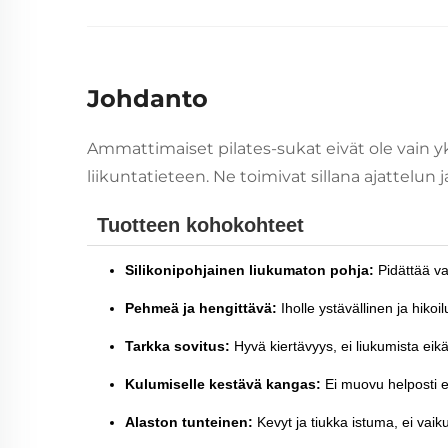
Johdanto
Ammattimaiset pilates-sukat eivät ole vain yk
liikuntatieteen. Ne toimivat sillana ajattelun j
Tuotteen kohokohteet
Silikonipohjainen liukumaton pohja:
Pidättää va
Pehmeä ja hengittävä:
Iholle ystävällinen ja hiko
Tarkka sovitus:
Hyvä kiertävyys, ei liukumista eikä
Kulumiselle kestävä kangas:
Ei muovu helposti ei
Alaston tunteinen:
Kevyt ja tiukka istuma, ei vai