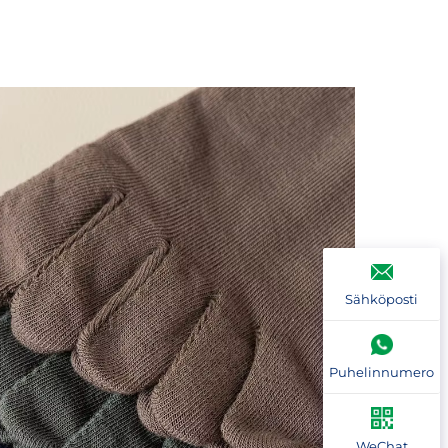
Sähköposti
Puhelinnumero
WeChat