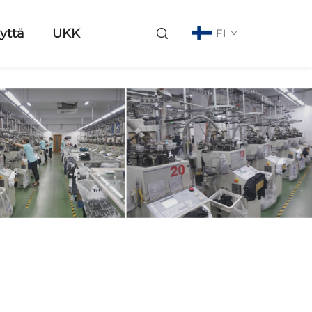
yttä
UKK
FI