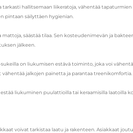
a tarkasti hallitsemaan liikeratoja, vähentää tapaturmien r
en pintaan säilyttäen hygienian.
omia mattoja, säästää tilaa. Sen kosteudenimevän ja bakte
tuksen jälkeen.
sukeilla on liukumisen estävä toiminto, joka voi vähentää
 vähentää jalkojen painetta ja parantaa treenikomfortia.
tää liukuminen puulattioilla tai keraamisilla laatoilla k
siakkaat voivat tarkistaa laatu ja rakenteen. Asiakkaat j