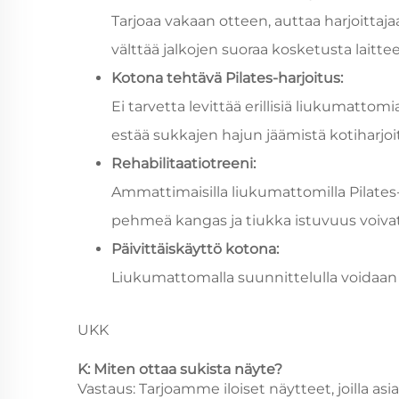
Tarjoaa vakaan otteen, auttaa harjoittaja
välttää jalkojen suoraa kosketusta laitte
Kotona tehtävä Pilates-harjoitus:
Ei tarvetta levittää erillisiä liukumatt
estää sukkajen hajun jäämistä kotiharjoi
Rehabilitaatiotreeni:
Ammattimaisilla liukumattomilla Pilates-
pehmeä kangas ja tiukka istuvuus voivat
Päivittäiskäyttö kotona:
Liukumattomalla suunnittelulla voidaan es
UKK
K: Miten ottaa sukista näyte?
Vastaus: Tarjoamme iloiset näytteet, joilla a