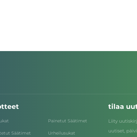
tteet
tilaa u
sukat
Painetut Säätimet
Liity uutisk
uutiset, päi
tetut Säätimet
Urheilusukat