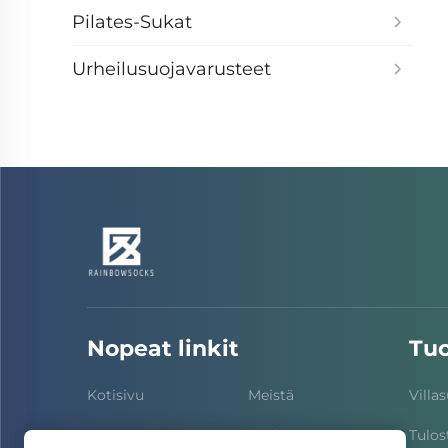
Pilates-Sukat
Urheilusuojavarusteet
Nopeat linkit
Tuo
Kotisivu
Meistä
Villa
Tuotteet
Uutiset
Tulos