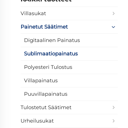
Villasukat
Painetut Säätimet
Digitaalinen Painatus
Sublimaatiopainatus
Polyesteri Tulostus
Villapainatus
Puuvillapainatus
Tulostetut Säätimet
Urheilusukat