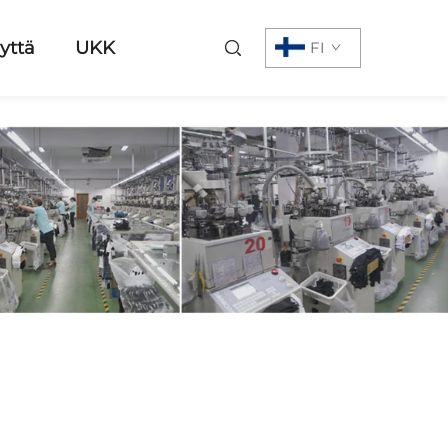
yttä
UKK
FI