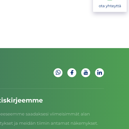
ota yhteyttä
utiskirjeemme
irjeeseemme saadaksesi viimeisimmät alan
vitykset ja meidän tiimin antamat näkemykset.