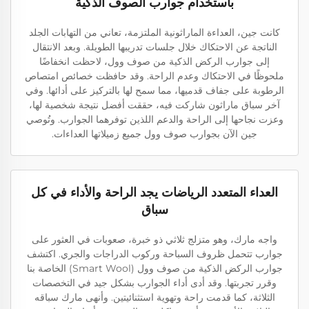
باستخدام جوارب الصوف الذكية
كانت جين، العداءة الماراثونية الملتزمة، تعاني من التهابات الجلد
الناتجة عن الاحتكاك خلال جلسات تدريبها الطويلة. وبعد الانتقال
إلى جوارب الركض الذكية من صوف وول، لاحظت انخفاضًا
ملحوظًا في الاحتكاك وعدم الراحة. وقد حافظت خصائص امتصاص
الرطوبة على جفاف قدميها، مما سمح لها بالتركيز على أدائها. وفي
آخر سباق ماراثون شاركت فيه، حققت أفضل نتيجة شخصية لها،
وعزت نجاحها إلى الراحة والدعم اللذين توفرهما الجوارب. وتُوصي
جين الآن بجوارب صوف وول جميع زميلاتها العداءات.
العداء المتعدد الرياضات يجد الراحة والأداء في كل
سباق
واجه مارك، وهو متزلج ثلاثي ذو خبرة، صعوبات في العثور على
جوارب تتحمل ظروف السباحة وركوب الدراجات والجري. اكتشف
جوارب الركض الذكية من صوف وول (Smart Wool) الخاصة بنا
وقرر تجربتها. وقد أدى أداء الجوارب بشكل جيد في التخصصات
الثلاثة، كما قدمت راحة وتهوية استثنائيتين. وأنهى مارك سباقه