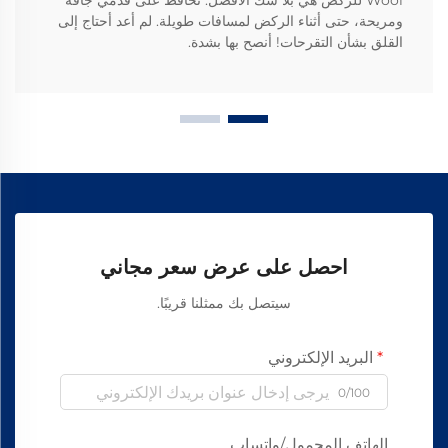
Wool للركض هي بلا شك الأفضل. تحافظ على قدمي جافة
ومريحة، حتى أثناء الركض لمسافات طويلة. لم أعد أحتاج إلى
القلق بشأن التقرحات! أنصح بها بشدة.
احصل على عرض سعر مجاني
سيتصل بك ممثلنا قريبًا.
البريد الإلكتروني
0/100
الهاتف المحمول/واتساب