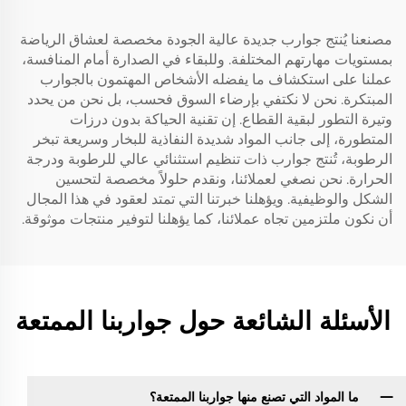
مصنعنا يُنتج جوارب جديدة عالية الجودة مخصصة لعشاق الرياضة
بمستويات مهارتهم المختلفة. وللبقاء في الصدارة أمام المنافسة،
عملنا على استكشاف ما يفضله الأشخاص المهتمون بالجوارب
المبتكرة. نحن لا نكتفي بإرضاء السوق فحسب، بل نحن من يحدد
وتيرة التطور لبقية القطاع. إن تقنية الحياكة بدون درزات
المتطورة، إلى جانب المواد شديدة النفاذية للبخار وسريعة تبخر
الرطوبة، تُنتج جوارب ذات تنظيم استثنائي عالي للرطوبة ودرجة
الحرارة. نحن نصغي لعملائنا، ونقدم حلولاً مخصصة لتحسين
الشكل والوظيفية. ويؤهلنا خبرتنا التي تمتد لعقود في هذا المجال
أن نكون ملتزمين تجاه عملائنا، كما يؤهلنا لتوفير منتجات موثوقة.
الأسئلة الشائعة حول جواربنا الممتعة
ما المواد التي تصنع منها جواربنا الممتعة؟