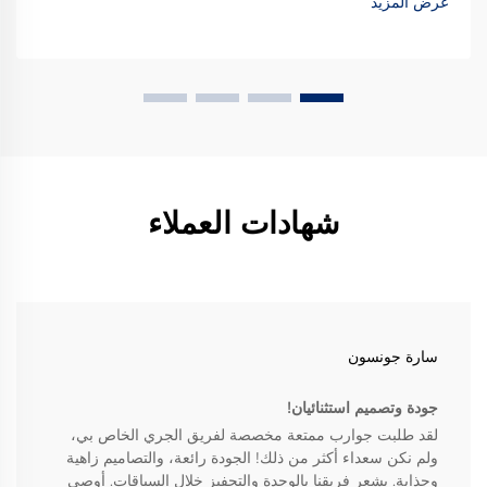
عرض المزيد
شهادات العملاء
سارة جونسون
جودة وتصميم استثنائيان!
لقد طلبت جوارب ممتعة مخصصة لفريق الجري الخاص بي،
ولم نكن سعداء أكثر من ذلك! الجودة رائعة، والتصاميم زاهية
وجذابة. يشعر فريقنا بالوحدة والتحفيز خلال السباقات. أوصي