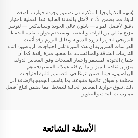
يُسهم التكنولوجيا المبتكرة في تصميم وجودة جوارب الضغط
لدينا، مما يضمن الأداء الأمثل والمتانة العالية. تبدأ العملية باختيار
دقيق لأفضل المواد — نايلون عالي الجودة وسباندكس — لتوفير
مزيج مثالي من الراحة والضغط. وتستخدم جواربنا تقنية الضغط
التدريجي لتعزيز الدورة الدموية وتقليل التورم. وقد أثبتت
الدراسات السريرية أن هذه الميزة تلبي احتياجات الرياضيين أثناء
التدريبات الشاقة والمنافسات، ما يجعلها ميزة رائدة. كما أن
ضمان الجودة المستمر واختبار المنتجات وفق المعايير الدولية
يعززان ثقافة التميز. وبما أن فئة عملائنا المستهدفة هم
الرياضيون، فإننا نضمن تنوعًا في التصاميم لتلبية احتياجات
مختلفة وأسواق عالمية متنوعة، بما يناسب الجميع. بالإضافة إلى
ذلك، تفوق جواربنا المعايير الحالية للضغط، مما يضمن اتباع أفضل
ممارسات البحث والتطوير.
الأسئلة الشائعة