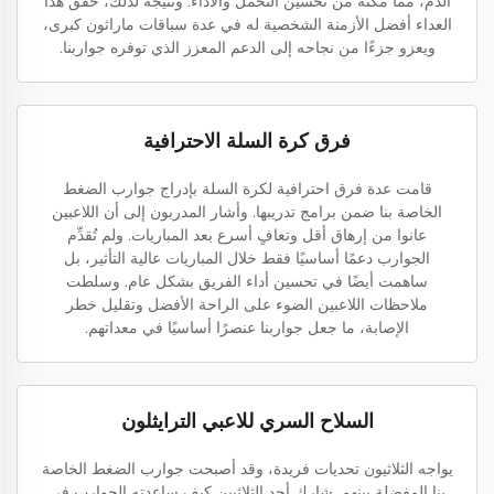
الدم، مما مكنه من تحسين التحمل والأداء. ونتيجة لذلك، حقق هذا
العداء أفضل الأزمنة الشخصية له في عدة سباقات ماراثون كبرى،
ويعزو جزءًا من نجاحه إلى الدعم المعزز الذي توفره جواربنا.
فرق كرة السلة الاحترافية
قامت عدة فرق احترافية لكرة السلة بإدراج جوارب الضغط
الخاصة بنا ضمن برامج تدريبها. وأشار المدربون إلى أن اللاعبين
عانوا من إرهاق أقل وتعافٍ أسرع بعد المباريات. ولم تُقدِّم
الجوارب دعمًا أساسيًا فقط خلال المباريات عالية التأثير، بل
ساهمت أيضًا في تحسين أداء الفريق بشكل عام. وسلطت
ملاحظات اللاعبين الضوء على الراحة الأفضل وتقليل خطر
الإصابة، ما جعل جواربنا عنصرًا أساسيًا في معداتهم.
السلاح السري للاعبي الترايثلون
يواجه الثلاثيون تحديات فريدة، وقد أصبحت جوارب الضغط الخاصة
بنا المفضلة بينهم. شارك أحد الثلاثيين كيف ساعدته الجوارب في