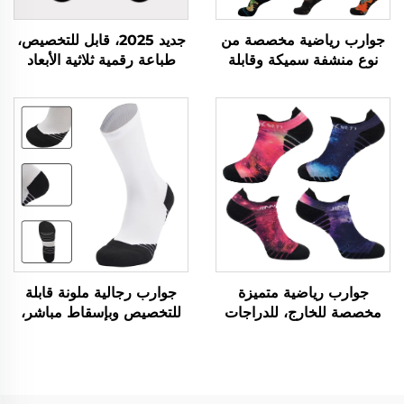
جوارب رياضية مخصصة من
جديد 2025، قابل للتخصيص،
نوع منشفة سميكة وقابلة
طباعة رقمية ثلاثية الأبعاد
للتهوية بنسيج شبكي لركوب
بدون تداخل، بوليستر مخصص
الدراجات والجري وكرة السلة
جوارب رياضية متميزة
جوارب رجالية ملونة قابلة
مخصصة للخارج، للدراجات
للتخصيص وبإسقاط مباشر،
والجري، قصيرة القص،
جوارب دراجات، جوارب
محبوكة حسب الطلب
بقاعدة منشفة، جوارب كرة
سلة