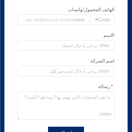
الهاتف المحمول/واتساب
Code
0/100
الاسم
0/100
اسم الشركة
0/200
رسالة
0/1000