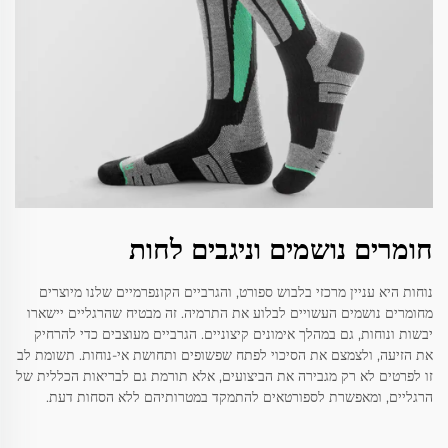
חומרים נושמים וניגבים לחות
נוחות היא עניין מרכזי בלבוש ספורט, והגרביים הקונפרמיים שלנו מיוצרים
מחומרים נושמים העשויים לבלוע את התרמיה. זה מבטיח שהרגליים יישארו
יבשות ונוחות, גם במהלך אימונים קיצוניים. הגרביים מעוצבים כדי להרחיק
את הזיעה, ולצמצם את הסיכוי לפתח שפשופים ותחושת אי-נוחות. תשומת לב
זו לפרטים לא רק מגבירה את הביצועים, אלא תורמת גם לבריאות הכללית של
הרגליים, ומאפשרת לספורטאים להתמקד במטרותיהם ללא הסחות דעת.