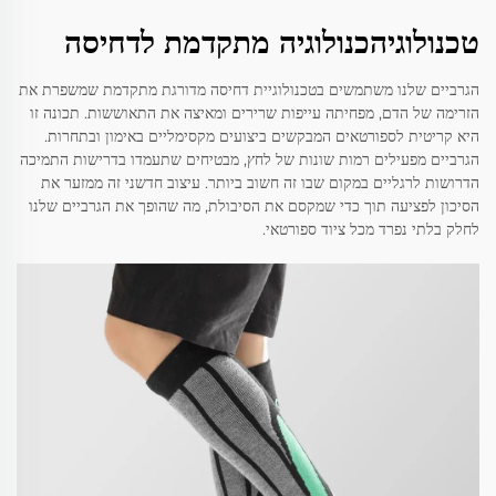
טכנולוגיהכנולוגיה מתקדמת לדחיסה
הגרביים שלנו משתמשים בטכנולוגיית דחיסה מדורגת מתקדמת שמשפרת את
הזרימה של הדם, מפחיתה עייפות שרירים ומאיצה את התאוששות. תכונה זו
היא קריטית לספורטאים המבקשים ביצועים מקסימליים באימון ובתחרות.
הגרביים מפעילים רמות שונות של לחץ, מבטיחים שתעמדו בדרישות התמיכה
הדרושות לרגליים במקום שבו זה חשוב ביותר. עיצוב חדשני זה ממזער את
הסיכון לפציעה תוך כדי שמקסם את הסיבולת, מה שהופך את הגרביים שלנו
לחלק בלתי נפרד מכל ציוד ספורטאי.