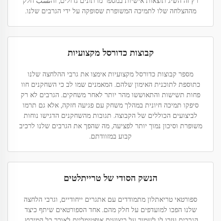
רץ זה השיג תוצאות אישיות במספר מרתונים גדולים, והنسب חלק
מההצלחה שלו לתמיכה המשופרת שסופקה על ידי הגרבים שלנו.
קבוצות כדורסל מקצועיות
מספר קבוצות כדורסל מקצועיות אימצו את גרבי ההלחצה שלנו
כתוספת לתוכנית האימון שלהם. המאמנים שמו לב כי השחקנים חוו
פחות תשישות והתאוששו מהר יותר לאחר משחקים. הגרבים לא רק
סיפקו תמיכה חיונית במהלך משחק עם פגיעה חזקה, אלא גם תרמו
לביצועים הכוללים של הקבוצה. תגובות מהשחקנים הדגישו נוחות
משופרת וסיכון נמוך יותר לפציעה, מה שהפך את הגרבים שלנו לרכיב
קבוע במזוודתם.
הנשק הסודי של טרייתלטים
ספורטאי טריאתלון מתמודדים עם אתגרים ייחודיים, וגרבי הלחצה
שלנו הפכו למועדפים על חלק מהם. אחד הספורטאים שיתף כיצד
הגרבים עזרו לו לשמור על ביצועים אופטימליים לאורך כל המירוץ.