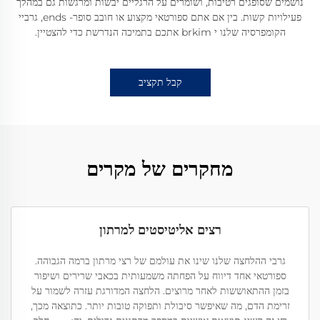
נושמים שסופגים רטיבות, ושומרים על הרגליים יבשות ומרגשות גם במהלך
פעילויות קשות. בין אם אתם ספורטאי מקצוע או חובב סופר- ends, גרביי
הקומפרסיה שלנו י brkim אתכם בתמיכה הנדרשת כדי להצטיין.
קבל תקציב
מחקרים של מקרים
רצים אליטיסטים למרתון
גרבי ההלחצה שלנו שינו את עולמם של רצי מרתון ברמה הגבוהה.
ספורטאי אחד דיווח על הפחתה משמעותית בכאבי שרירים ושיפור
בזמן ההתאוששות לאחר מרוצים. הלחצה המדורגת עזרה לשמור על
זרימת הדם, מה שאיפשר סיבולת ותפוקה טובות יותר. כתוצאה מכך,